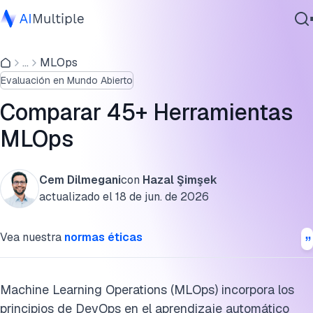
¿Cuáles son los tipos de proveedores de soluciones
MLOps?
...
MLOps
IA agencial
Evaluación en Mundo Abierto
Ciberseguridad
Análisis comparativo: Características clave de las
Datos
plataformas MLOps
Comparar 45+ Herramientas
Software empresarial
MLOps
¿Cuáles son los diferentes tipos de herramientas MLOps?
Servicios
Principales soluciones de gestión de datos
Cem Dilmegani
con
Hazal Şimşek
Soluciones de modelado
actualizado el
18 de jun. de 2026
Contáctanos
Soluciones de operacionalización
Vea nuestra
normas éticas
Plataformas MLOps de extremo a extremo
preseleccionadas
Machine Learning Operations (MLOps) incorpora los
Otras categorías relacionadas con MLOps
principios de DevOps en el aprendizaje automático