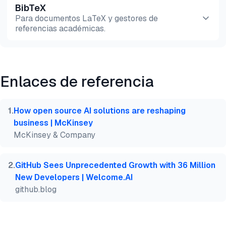
BibTeX
Vista previa
HTML
Copiar
Para documentos LaTeX y gestores de
referencias académicas.
Vista previa
HTML
Copiar
Enlaces de referencia
@misc{dilmegani2026,

  author = {Dilmegani, Cem and Şimşek, Hazal},

  title  = {{Comparar 45+ Herramientas MLOps}},

1
.
How open source AI solutions are reshaping
  year   = {2026},

business | McKinsey
  month  = jun,

McKinsey & Company
  howpublished    = {\url{https://aimultiple.com/ml
  note   = {AIMultiple. Recuperado el 18 de Junio d
}
2
.
GitHub Sees Unprecedented Growth with 36 Million
New Developers | Welcome.AI
github.blog