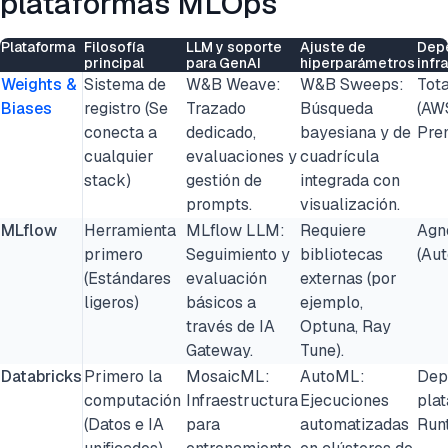
plataformas MLOps
Plataforma
Filosofía
LLM y soporte
Ajuste de
Dep
principal
para GenAI
hiperparámetros
infr
Weights &
Sistema de
W&B Weave:
W&B Sweeps:
Tot
Biases
registro (Se
Trazado
Búsqueda
(AWS
conecta a
dedicado,
bayesiana y de
Pre
cualquier
evaluaciones y
cuadrícula
stack)
gestión de
integrada con
prompts.
visualización.
MLflow
Herramienta
MLflow LLM:
Requiere
Agn
primero
Seguimiento y
bibliotecas
(Au
(Estándares
evaluación
externas (por
ligeros)
básicos a
ejemplo,
través de IA
Optuna, Ray
Gateway.
Tune).
Databricks
Primero la
MosaicML:
AutoML:
Dep
computación
Infraestructura
Ejecuciones
pla
(Datos e IA
para
automatizadas
Run