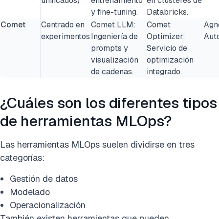
unificados)
entrenamiento
en clústeres de
y fine-tuning.
Databricks.
Comet
Centrado en
Comet LLM:
Comet
Agn
experimentos
Ingeniería de
Optimizer:
Aut
prompts y
Servicio de
visualización
optimización
de cadenas.
integrado.
¿Cuáles son los diferentes tipos
de herramientas MLOps?
Las herramientas MLOps suelen dividirse en tres
categorías:
Gestión de datos
Modelado
Operacionalización
También existen herramientas que pueden