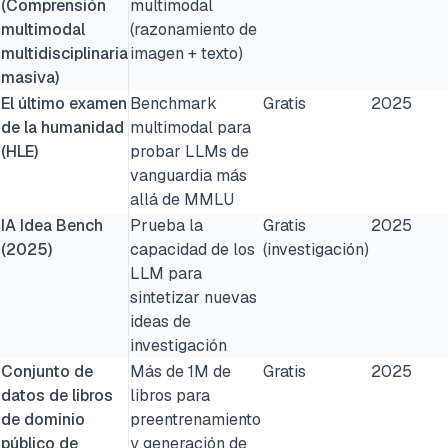
(Comprensión
multimodal
multimodal
(razonamiento de
multidisciplinaria
imagen + texto)
masiva)
El último examen
Benchmark
Gratis
2025
de la humanidad
multimodal para
(HLE)
probar LLMs de
vanguardia más
allá de MMLU
IA Idea Bench
Prueba la
Gratis
2025
(2025)
capacidad de los
(investigación)
LLM para
sintetizar nuevas
ideas de
investigación
Conjunto de
Más de 1M de
Gratis
2025
datos de libros
libros para
de dominio
preentrenamiento
público de
y generación de