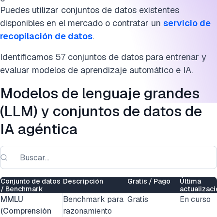
Conclusión
Puedes utilizar conjuntos de datos existentes
disponibles en el mercado o contratar un
servicio de
Preguntas frecuentes
recopilación de datos
.
Cita esta investigación
Identificamos 57 conjuntos de datos para entrenar y
evaluar modelos de aprendizaje automático e IA.
Modelos de lenguaje grandes
(LLM) y conjuntos de datos de
IA agéntica
Conjunto de datos
Descripción
Gratis / Pago
Última
/ Benchmark
actualizaci
MMLU
Benchmark para
Gratis
En curso
(Comprensión
razonamiento