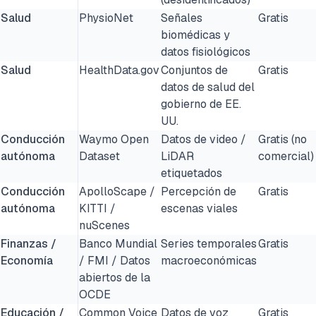
Salud
PhysioNet
Señales
Gratis
biomédicas y
datos fisiológicos
Salud
HealthData.gov
Conjuntos de
Gratis
datos de salud del
gobierno de EE.
UU.
Conducción
Waymo Open
Datos de video /
Gratis (no
autónoma
Dataset
LiDAR
comercial)
etiquetados
Conducción
ApolloScape /
Percepción de
Gratis
autónoma
KITTI /
escenas viales
nuScenes
Finanzas /
Banco Mundial
Series temporales
Gratis
Economía
/ FMI / Datos
macroeconómicas
abiertos de la
OCDE
Educación /
Common Voice
Datos de voz
Gratis