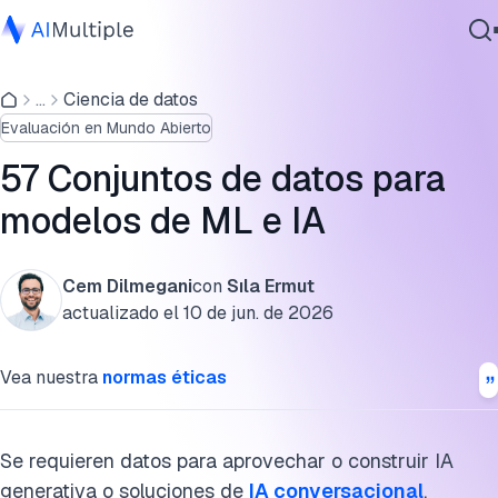
Modelos de lenguaje grandes (LLM) y conjuntos de datos d
IA agéntica
...
Ciencia de datos
IA agencial
Evaluación en Mundo Abierto
Ciberseguridad
Conjuntos de datos de codificación con IA e ingeniería de
Datos
software
57 Conjuntos de datos para
Software empresarial
modelos de ML e IA
Conjuntos de datos de ciberseguridad y seguridad de datos
Servicios
Datos, datos sintéticos y conjuntos de datos de privacidad
Cem Dilmegani
con
Sıla Ermut
Conjuntos de datos específicos de dominio e industria
actualizado el
10 de jun. de 2026
Contáctanos
¿Qué son los conjuntos de datos de ML?
Vea nuestra
normas éticas
Trabajar con un socio de datos
Tipos de conjuntos de datos de ML
Se requieren datos para aprovechar o construir IA
generativa o soluciones de
IA conversacional
.