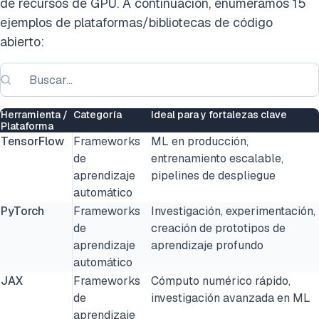
de recursos de GPU. A continuación, enumeramos 15
ejemplos de plataformas/bibliotecas de código
abierto:
Herramienta /
Categoría
Ideal para y fortalezas clave
Plataforma
TensorFlow
Frameworks
ML en producción,
de
entrenamiento escalable,
aprendizaje
pipelines de despliegue
automático
PyTorch
Frameworks
Investigación, experimentación,
de
creación de prototipos de
aprendizaje
aprendizaje profundo
automático
JAX
Frameworks
Cómputo numérico rápido,
de
investigación avanzada en ML
aprendizaje