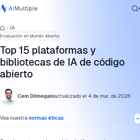
Breve resumen de plataformas y bibliotecas de código
abierto
IA
IA agencial
Evaluación en Mundo Abierto
Ciberseguridad
1. Frameworks de aprendizaje automático
Datos
Top 15 plataformas y
2. Plataformas de AutoML y ML distribuido
Software empresarial
bibliotecas de IA de código
Servicios
3. Ecosistemas de Large Language Model (LLM)
abierto
4. Plataformas de IA conversacional
5. Plataformas de agentes
Contáctanos
Cem Dilmegani
actualizado el
4 de mar. de 2026
¿Qué es la IA de código abierto?
Vea nuestra
normas éticas
Cita esta investigación