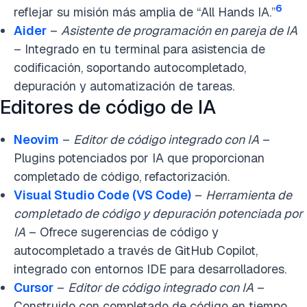
6
reflejar su misión más amplia de “All Hands IA.”
Aider
–
Asistente de programación en pareja de IA
– Integrado en tu terminal para asistencia de
codificación, soportando autocompletado,
depuración y automatización de tareas.
Editores de código de IA
Neovim
–
Editor de código integrado con IA
–
Plugins potenciados por IA que proporcionan
completado de código, refactorización.
Visual Studio Code (VS Code)
–
Herramienta de
completado de código y depuración potenciada por
IA
– Ofrece sugerencias de código y
autocompletado a través de GitHub Copilot,
integrado con entornos IDE para desarrolladores.
Cursor
–
Editor de código integrado con IA
–
Construido con completado de código en tiempo