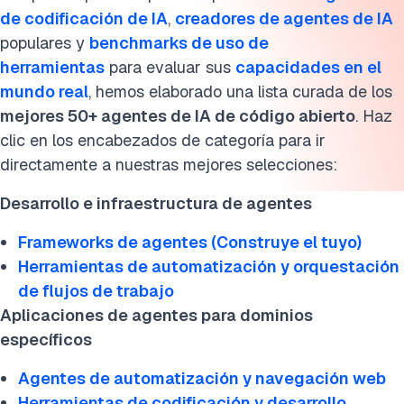
5. Agentes de ciberseguridad
de codificación de IA
,
creadores de agentes de IA
6. Agentes de creación de contenido de video con IA
populares y
benchmarks de uso de
herramientas
para evaluar sus
capacidades en el
7. Agentes financieros
mundo real
, hemos elaborado una lista curada de los
mejores 50+ agentes de IA de código abierto
. Haz
8. Agentes de salud
clic en los encabezados de categoría para ir
9. Agentes de investigación
directamente a nuestras mejores selecciones:
10. Agentes de análisis de datos
Desarrollo e infraestructura de agentes
11. Agentes de asistencia personal
Frameworks de agentes (Construye el tuyo)
Herramientas de automatización y orquestación
Construyendo sistemas de agentes de IA
de flujos de trabajo
Aplicaciones de agentes para dominios
Proyectos de agentes de IA en el mundo real
específicos
Lectura adicional
Agentes de automatización y navegación web
Cita esta investigación
Herramientas de codificación y desarrollo