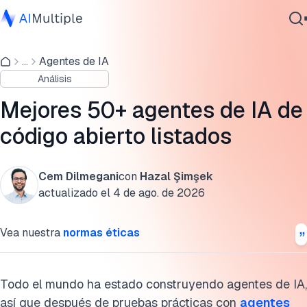
¿Cómo pensar en los agentes de IA?
...
Agentes de IA
IA agencial
¿Qué es exactamente un agente de IA?
Análisis
Ciberseguridad
¿Son estos agentes totalmente autónomos?
Datos
Mejores 50+ agentes de IA de
Software empresarial
Cuándo (y cuándo no) usar agentes de IA
código abierto listados
Servicios
Ejemplos de agentes de IA de código abierto
Cem Dilmegani
con
Hazal Şimşek
1. Frameworks de agentes (Construye el tuyo)
actualizado el
4 de ago. de 2026
Contáctanos
2. Automatización y orquestación de flujos de trabajo
Vea nuestra
normas éticas
3. Automatización y navegación web
4. Agentes de codificación y desarrollo
Todo el mundo ha estado construyendo agentes de IA,
así que después de pruebas prácticas con
agentes