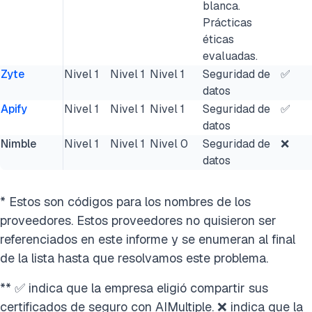
blanca.
Prácticas
éticas
evaluadas.
Zyte
Nivel 1
Nivel 1
Nivel 1
Seguridad de
✅
datos
Apify
Nivel 1
Nivel 1
Nivel 1
Seguridad de
✅
datos
Nimble
Nivel 1
Nivel 1
Nivel 0
Seguridad de
❌
datos
* Estos son códigos para los nombres de los
proveedores. Estos proveedores no quisieron ser
referenciados en este informe y se enumeran al final
de la lista hasta que resolvamos este problema.
** ✅ indica que la empresa eligió compartir sus
certificados de seguro con AIMultiple. ❌ indica que la