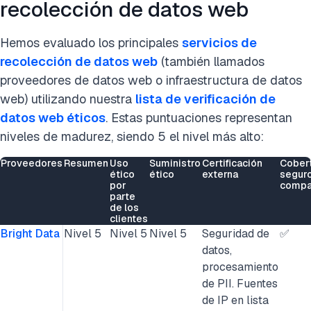
recolección de datos web
Hemos evaluado los principales
servicios de
recolección de datos web
(también llamados
proveedores de datos web o infraestructura de datos
web) utilizando nuestra
lista de verificación de
datos web éticos
. Estas puntuaciones representan
niveles de madurez, siendo 5 el nivel más alto:
Proveedores
Resumen
Uso
Suministro
Certificación
Cobert
ético
ético
externa
segur
por
compa
parte
de los
clientes
Bright Data
Nivel 5
Nivel 5
Nivel 5
Seguridad de
✅
datos,
procesamiento
de PII. Fuentes
de IP en lista