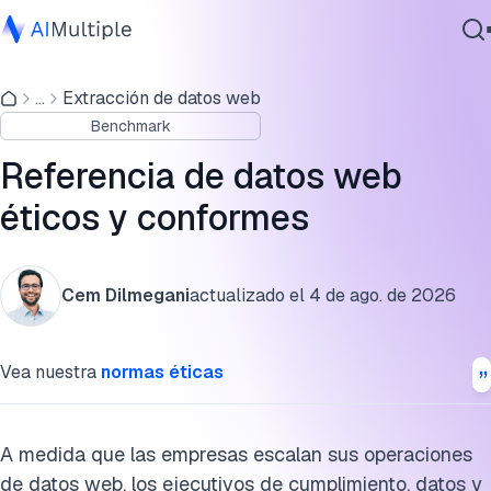
Evaluación de los servicios de recolección de datos web
...
Extracción de datos web
IA agencial
Verifique: ¿Es su recolección de datos web conforme y
Benchmark
Ciberseguridad
ética?
Datos
Referencia de datos web
¿Cuál es el costo de la recolección de datos no ética y no
Software empresarial
éticos y conformes
conforme?
Servicios
Lista de verificación de datos web éticos
Cem Dilmegani
actualizado el
4 de ago. de 2026
Referencia detallada: Evaluación de proveedores de
Contáctanos
infraestructura de datos web
Vea nuestra
normas éticas
Descargos de responsabilidad y recomendaciones para los
próximos pasos
A medida que las empresas escalan sus operaciones
Referencias
de datos web, los ejecutivos de cumplimiento, datos y