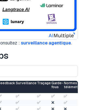
consultez :
surveillance agentique
.
ps
Feedback
Surveillance
Traçage
Garde-
Normes de
fous
télémétrie
✅
✅
✅
✅
✅
✅
✅
✅
❌
✅
❌
✅
✅
❌
❌