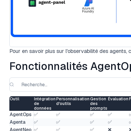
Pour en savoir plus sur l'observabilité des agents, 
Fonctionnalités AgentO
Outil
Intégration
Personnalisation
Gestion
Évaluation
de
d'outils
des
données
prompts
AgentOps
✅
✅
✅
✅
Agenta
✅
✅
✅
✅
AgentNeo
✅
✅
✅
❌