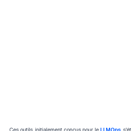
Ces outils, initialement conçus pour le
LLMOps
, s'