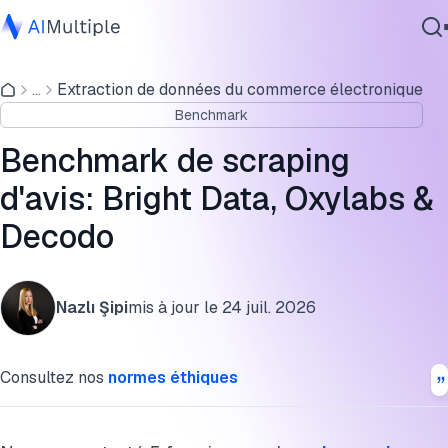
Benchmark de scraping d'avis
...
Extraction de données du commerce électronique
IA agentique
Tarification des fournisseurs de scraping d'avis
Benchmark
cybersécurité
Essai gratuit des fournisseurs de scraping d'avis
Données
Benchmark de scraping
Logiciel d'entreprise
Fournisseurs de scraping d'avis et résultats du benchmark
d'avis: Bright Data, Oxylabs &
Services
Decodo
Méthodologie du benchmark de scraping d'avis
FAQ
Contactez-nous
Nazlı Şipi
mis à jour le
24 juil. 2026
Citez ce benchmark
Consultez nos
normes éthiques