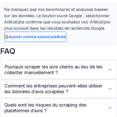
Ne manquez pas nos benchmarks et analyses basées
sur les données. Le bouton ouvre Google ; sélectionner
AIMultiple confirme que vous souhaitez voir AIMultiple
plus souvent dans les résultats de recherche Google.
Ajouter comme source préférée
FAQ
Pourquoi scraper les avis clients au lieu de les
collecter manuellement ?
Comment les entreprises peuvent-elles utiliser
La collecte manuelle d'avis produits est lente et
les données d'avis scrapées ?
incomplète. Le scraping d'avis clients à l'aide
d'
outils automatisés
vous permet d'extraire des
Quels sont les risques du scraping des
Les avis scrapés fournissent des informations
centaines ou des milliers d'avis en quelques
plateformes d'avis ?
clients précieuses pour les études de marché. Les
minutes.