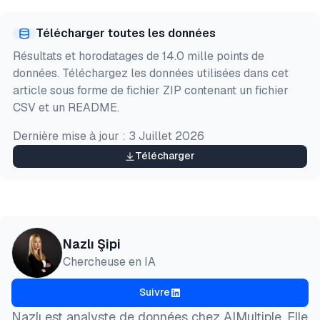
Aperçu
HTML
Copier
Télécharger toutes les données
@misc{sipi2026,

Résultats et horodatages de 14.0 mille points de
  author = {Şipi, Nazlı},

données. Téléchargez les données utilisées dans cet
  title  = {{Benchmark de scraping d'avis: Bright D
article sous forme de fichier ZIP contenant un fichier
  year   = {2026},

CSV et un README.
  month  = jul,

  howpublished    = {\url{https://aimultiple.com/re
Dernière mise à jour :
3 Juillet 2026
  note   = {AIMultiple. Consulté le 24 Juillet 2026
}
Télécharger
Nazlı Şipi
Chercheuse en IA
Suivre
Nazlı est analyste de données chez AIMultiple. Elle