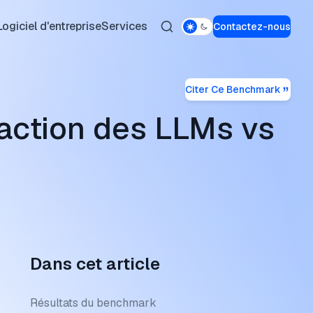
Logiciel d'entreprise
Services
Contactez-nous
Citer Ce Benchmark
nce des Agents IA
de Google Workspace
urs de Proxys Résidentiels
gie E-commerce
action des LLMs vs
 dans le Marketing
s de Sauvegarde SaaS
édiés
 Surveillance des Prix
A Open Source
vegarde
SOCKS5
 Sans Caisse
n de Leads par IA
de Contrôle des Périphériques
Datacenter
 d'Agents IA No-Code
DLP
urs de Proxy
tique
les DLP
atif
Dans cet article
 Agents IA
nts de Sophos
Royal
Résultats du benchmark