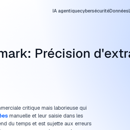
IA agentique
cybersécurité
Données
Agents IA
Sécurité des données
Proxies Web
commerce électronique
Performa
Sauvegar
Fournisse
Technolo
ark: Précision d'extr
Applications GenAI
Gestion des identités et des accès
Extraction de données Web
Automatisation des charges de travail
Agents IA
Solution
Proxys D
Outils de
Matériel d'IA
Outils de sécurité
Collecte de données
RMM
Agents I
Test Sau
Proxys 
Magasins
L'IA dans l'industrie
Détection et réponse
Science des données
Automatisation informatique
Génératio
Logiciel 
Proxy de 
Fondements de l'IA
Sécurité du réseau
Données synthétiques
Amélioration des processus
Créateurs
Logiciel 
Fournisse
Modèles d'IA
Transfert de fichiers géré
CRM Agen
Avis sur 
Proxy Rot
Parcourir les catégories
Parcourir les catégories
erciale critique mais laborieuse qui
Cadres d'IA agentique
Logiciel de service d'assistance
Créer des
Concurre
Proxys IP
ées
manuelle et leur saisie dans les
Parcourir les catégories
Parcourir les catégories
Voir tout
Voir tout
Voir tout
nd du temps et est sujette aux erreurs