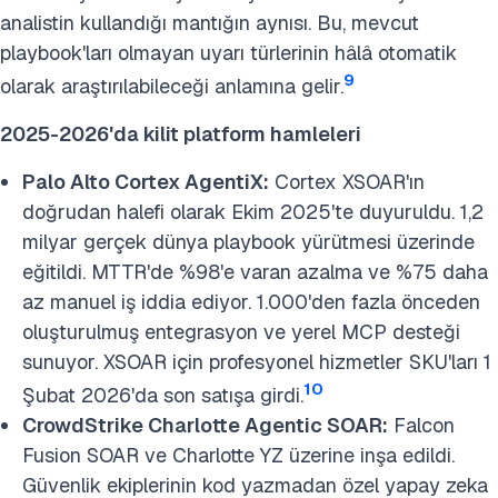
analistin kullandığı mantığın aynısı. Bu, mevcut
playbook'ları olmayan uyarı türlerinin hâlâ otomatik
9
olarak araştırılabileceği anlamına gelir.
2025-2026'da kilit platform hamleleri
Palo Alto Cortex AgentiX:
Cortex XSOAR'ın
doğrudan halefi olarak Ekim 2025'te duyuruldu. 1,2
milyar gerçek dünya playbook yürütmesi üzerinde
eğitildi. MTTR'de %98'e varan azalma ve %75 daha
az manuel iş iddia ediyor. 1.000'den fazla önceden
oluşturulmuş entegrasyon ve yerel MCP desteği
sunuyor. XSOAR için profesyonel hizmetler SKU'ları 1
10
Şubat 2026'da son satışa girdi.
CrowdStrike Charlotte Agentic SOAR:
Falcon
Fusion SOAR ve Charlotte YZ üzerine inşa edildi.
Güvenlik ekiplerinin kod yazmadan özel yapay zeka