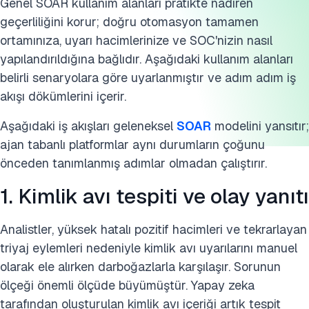
Genel SOAR kullanım alanları pratikte nadiren
10. Tehdit İstihbaratı Yönetimi
geçerliliğini korur; doğru otomasyon tamamen
ortamınıza, uyarı hacimlerinize ve SOC'nizin nasıl
Sektör bağlamı: SOAR'dan ajan tabanlı SOC'ye geçiş
yapılandırıldığına bağlıdır. Aşağıdaki kullanım alanları
belirli senaryolara göre uyarlanmıştır ve adım adım iş
SSS'ler
akışı dökümlerini içerir.
Bu araştırmayı kaynak gösterin
Aşağıdaki iş akışları geleneksel
SOAR
modelini yansıtır;
ajan tabanlı platformlar aynı durumların çoğunu
önceden tanımlanmış adımlar olmadan çalıştırır.
1. Kimlik avı tespiti ve olay yanıtı
Analistler, yüksek hatalı pozitif hacimleri ve tekrarlayan
triyaj eylemleri nedeniyle kimlik avı uyarılarını manuel
olarak ele alırken darboğazlarla karşılaşır. Sorunun
ölçeği önemli ölçüde büyümüştür. Yapay zeka
tarafından oluşturulan kimlik avı içeriği artık tespit