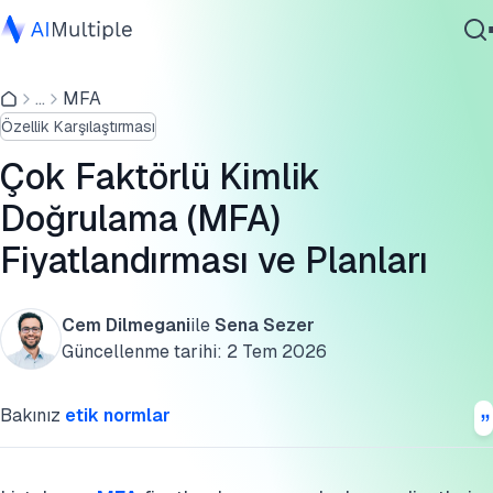
Doğru MFA planı nasıl seçilir?
...
MFA
Ajanik Yapay Zeka
Okta Workforce Identity Cloud
Özellik Karşılaştırması
Siber güvenlik
LastPass
Veri
Çok Faktörlü Kimlik
Kurumsal Yazılım
1Password
Doğrulama (MFA)
Hizmetler
Fiyatlandırması ve Planları
Cisco Duo
Microsoft Entra ID
Cem Dilmegani
ile
Sena Sezer
Bize Ulaşın
SSS'ler
Güncellenme tarihi:
2 Tem 2026
İleri okuma
Bakınız
etik normlar
Bu araştırmayı kaynak gösterin