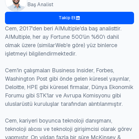
Baş Analist
Takip Et
Cem, 2017'den beri AIMultiple'da baş analisttir.
AIMultiple, her ay Fortune 500'ün %60'ı dahil
olmak üzere (similarWeb'e göre) yüz binlerce
işletmeyi bilgilendirmektedir.
Cem'in çalışmaları Business Insider, Forbes,
Washington Post gibi önde gelen küresel yayınlar,
Deloitte, HPE gibi küresel firmalar, Dünya Ekonomik
Forumu gibi STK'lar ve Avrupa Komisyonu gibi
uluslarüstü kuruluşlar tarafından alıntılanmıştır.
Cem, kariyeri boyunca teknoloji danışmanı,
teknoloji alıcısı ve teknoloji girişimcisi olarak görev
yapmıştır. On yıldan fazla bir süre McKinsey &