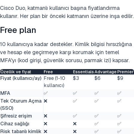
Cisco Duo, katmanlı kullanıcı başına fiyatlandırma
kullanır. Her plan bir önceki katmanın üzerine inşa edilir.
Free plan
10 kullanıcıya kadar destekler. Kimlik bilgisi hırsızlığına
ve hesap ele geçirmeye karşı korumak için temel
MFA'yı (kod girişi, güvenlik sorusu, parmak izi) kapsar.
Özellik ve fiyat
Free
Essentials
Advantage
Premier
Fiyat (kullanıcı/ay)
Free (1-10
$3
$6
$9
kullanıcı)
MFA
✅
✅
✅
✅
Tek Oturum Açma
❌
✅
✅
✅
(SSO)
Şifresiz erişim
❌
✅
✅
✅
Cihaz sağlığı
❌
❌
✅
✅
Risk tabanlı kimlik
❌
❌
✅
✅