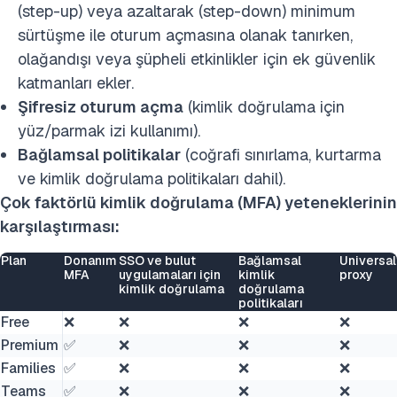
(step-up) veya azaltarak (step-down) minimum
sürtüşme ile oturum açmasına olanak tanırken,
olağandışı veya şüpheli etkinlikler için ek güvenlik
katmanları ekler.
Şifresiz oturum açma
(kimlik doğrulama için
yüz/parmak izi kullanımı).
Bağlamsal politikalar
(coğrafi sınırlama, kurtarma
ve kimlik doğrulama politikaları dahil).
Çok faktörlü kimlik doğrulama (MFA) yeteneklerinin
karşılaştırması:
Plan
Donanım
SSO ve bulut
Bağlamsal
Universal
MFA
uygulamaları için
kimlik
proxy
kimlik doğrulama
doğrulama
politikaları
Free
❌
❌
❌
❌
Premium
✅
❌
❌
❌
Families
✅
❌
❌
❌
Teams
✅
❌
❌
❌