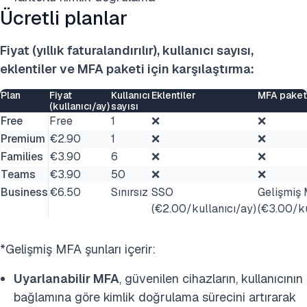
Ücretli planlar
Fiyat (yıllık faturalandırılır), kullanıcı sayısı,
eklentiler ve MFA paketi için karşılaştırma:
Plan
Fiyat
Kullanıcı
Eklentiler
MFA paket
(kullanıcı/ay)
sayısı
Free
Free
1
❌
❌
Premium
€2.90
1
❌
❌
Families
€3.90
6
❌
❌
Teams
€3.90
50
❌
❌
Business
€6.50
Sınırsız
SSO
Gelişmiş
(€2.00/kullanıcı/ay)
(€3.00/ku
*Gelişmiş MFA şunları içerir:
Uyarlanabilir MFA
, güvenilen cihazların, kullanıcının
bağlamına göre kimlik doğrulama sürecini artırarak