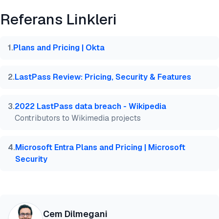
Referans Linkleri
@misc{dilmegani2026,

  author = {Dilmegani, Cem and Sezer, Sena},

  title  = {{Çok Faktörlü Kimlik Doğrulama (MFA) Fi
1
.
Plans and Pricing | Okta
  year   = {2026},

  month  = jul,

  howpublished    = {\url{https://aimultiple.com/mf
2
.
LastPass Review: Pricing, Security & Features
  note   = {AIMultiple. Erişim tarihi: 2 Temmuz 202
}
3
.
2022 LastPass data breach - Wikipedia
Contributors to Wikimedia projects
4
.
Microsoft Entra Plans and Pricing | Microsoft
Security
Cem Dilmegani