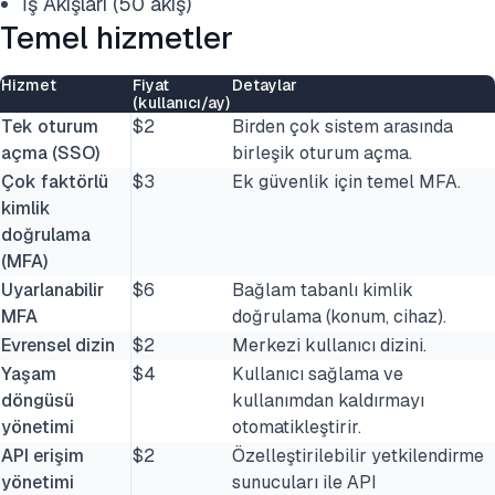
İş Akışları (50 akış)
Temel hizmetler
Hizmet
Fiyat
Detaylar
(kullanıcı/ay)
Tek oturum
$2
Birden çok sistem arasında
açma (SSO)
birleşik oturum açma.
Çok faktörlü
$3
Ek güvenlik için temel MFA.
kimlik
doğrulama
(MFA)
Uyarlanabilir
$6
Bağlam tabanlı kimlik
MFA
doğrulama (konum, cihaz).
Evrensel dizin
$2
Merkezi kullanıcı dizini.
Yaşam
$4
Kullanıcı sağlama ve
döngüsü
kullanımdan kaldırmayı
yönetimi
otomatikleştirir.
API erişim
$2
Özelleştirilebilir yetkilendirme
yönetimi
sunucuları ile API