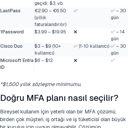
geçidi: $3, vb.
LastPass
€2.90 – €6.50
✅
✅ – 30
(yıllık
gün
faturalandırılır)
1Password
$3.99 – $19.95
❌
✅ – 14
gün
Cisco Duo
$3 – $9 (10+
✅ (1-10 kullanıcı)
✅ – 30
kullanıcı)
gün
Microsoft Entra
$6 – $12
❌
✅
ID
*$1,500 yıllık sözleşme minimumu.
Doğru MFA planı nasıl seçilir?
Bireysel kullanım için yeterli olan bir MFA çözümü,
birden çok müşteri, iş ortağı ve iş tüketicisi olan büyük
bir kuruluş için uygun olmayabilir. Çözümün