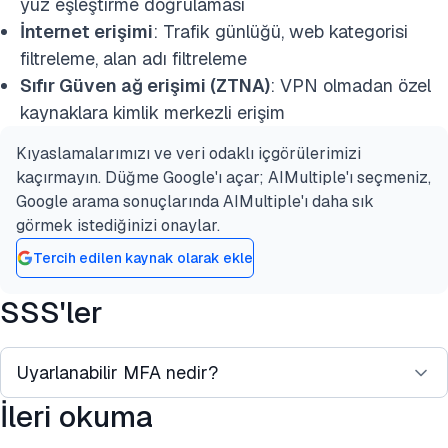
yüz eşleştirme doğrulaması
İnternet erişimi
: Trafik günlüğü, web kategorisi
filtreleme, alan adı filtreleme
Sıfır Güven ağ erişimi (ZTNA)
: VPN olmadan özel
kaynaklara kimlik merkezli erişim
Kıyaslamalarımızı ve veri odaklı içgörülerimizi
kaçırmayın. Düğme Google'ı açar; AIMultiple'ı seçmeniz,
Google arama sonuçlarında AIMultiple'ı daha sık
görmek istediğinizi onaylar.
Tercih edilen kaynak olarak ekle
SSS'ler
Uyarlanabilir MFA nedir?
İleri okuma
Uyarlanabilir MFA, cihaz türü, IP adresi ve kullanıcı