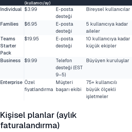
(kullanıcı/ay)
Individual
$3.99
E-posta
Bireysel kullanıcılar
desteği
Families
$6.95
E-posta
5 kullanıcıya kadar
desteği
aileler
Teams
$19.95
E-posta
10 kullanıcıya kadar
Starter
desteği
küçük ekipler
Pack
Business
$9.99
Telefon
Büyüyen kuruluşlar
desteği (EST
9–5)
Enterprise
Özel
Müşteri
75+ kullanıcılı
fiyatlandırma
başarı ekibi
büyük ölçekli
işletmeler
Kişisel planlar (aylık
faturalandırma)