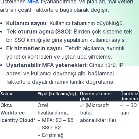
Listelenen
MFA
fiyatlandırması ve planları, maliyetleri
artıran çeşitli faktörlere bağlı olarak değişir:
Kullanıcı sayısı
: Kullanıcı tabanının büyüklüğü.
Tek oturum açma (SSO)
: Birden çok sisteme tek
bir SSO kimliğiyle giriş yapabilen kullanıcı sayısı.
Ek hizmetlerin sayısı
: Tehdit algılama, ayrıntılı
yönetici kontrolleri ve uçtan uca şifreleme.
Uyarlanabilir MFA yetenekleri:
Cihaz türü, IP
adresi ve kullanıcı davranışı gibi bağlamsal
faktörlere dayalı dinamik kimlik doğrulama.
Satıcı
Fiyat (kullanıcı/ay)
Ücretsiz temel
Ücretsiz
plan
deneme
Okta
Özel
✅ (Microsoft
✅ – 30
Workforce
fiyatlandırma:
bulut
gün
Identity Cloud*
– MFA: $3 – $6
abonelikleri ile)
– SSO: $2
– Erişim ağ