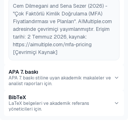
Essentials Suite, LastPass Business (Gelişmiş
Cem Dilmegani and Sena Sezer (2026) -
MFA) ve Microsoft Entra ID P1'de (Koşullu Erişim
"Çok Faktörlü Kimlik Doğrulama (MFA)
aracılığıyla) mevcuttur.
Fiyatlandırması ve Planları". AIMultiple.com
adresinde çevrimiçi yayımlanmıştır. Erişim
tarihi: 2 Temmuz 2026, kaynak:
https://aimultiple.com/mfa-pricing
[Çevrimiçi Kaynak]
APA 7. baskı
APA 7. baskı stiline uyan akademik makaleler ve
analist raporları için.
BibTeX
Önizleme
HTML
Kopyala
LaTeX belgeleri ve akademik referans
yöneticileri için.
Önizleme
HTML
Kopyala