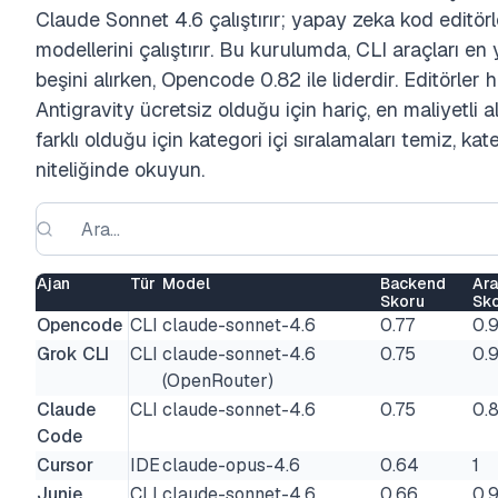
Claude Sonnet 4.6 çalıştırır; yapay zeka kod editör
modellerini çalıştırır. Bu kurulumda, CLI araçları en 
beşini alırken, Opencode 0.82 ile liderdir. Editörler
Antigravity ücretsiz olduğu için hariç, en maliyetli a
farklı olduğu için kategori içi sıralamaları temiz, kat
niteliğinde okuyun.
Ajan
Tür
Model
Backend
Ar
Skoru
Sk
Opencode
CLI
claude-sonnet-4.6
0.77
0.
Grok CLI
CLI
claude-sonnet-4.6
0.75
0.
(OpenRouter)
Claude
CLI
claude-sonnet-4.6
0.75
0.
Code
Cursor
IDE
claude-opus-4.6
0.64
1
Junie
CLI
claude-sonnet-4.6
0.66
0.