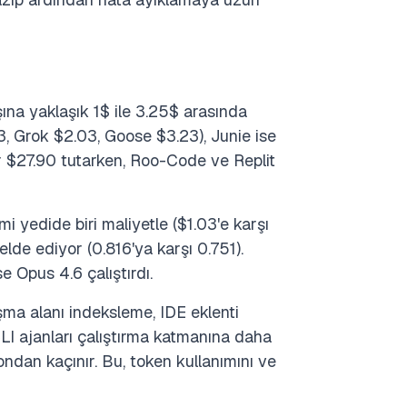
şına yaklaşık 1$ ile 3.25$ arasında
, Grok $2.03, Goose $3.23), Junie ise
or $27.90 tutarken, Roo-Code ve Replit
 yedide biri maliyetle ($1.03'e karşı
lde ediyor (0.816'ya karşı 0.751).
 Opus 4.6 çalıştırdı.
şma alanı indeksleme, IDE eklenti
 CLI ajanları çalıştırma katmanına daha
ndan kaçınır. Bu, token kullanımını ve