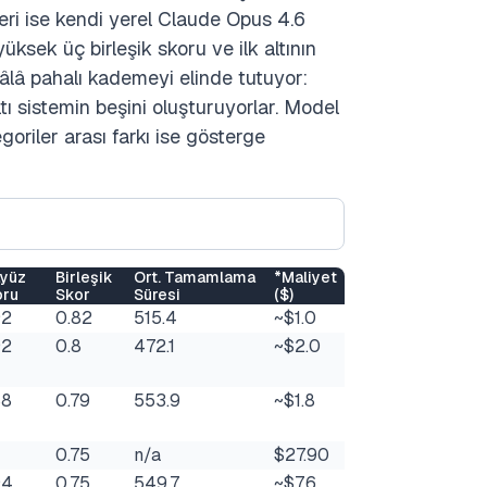
leri ise kendi yerel Claude Opus 4.6
yüksek üç birleşik skoru ve ilk altının
 hâlâ pahalı kademeyi elinde tutuyor:
ltı sistemin beşini oluşturuyorlar. Model
egoriler arası farkı ise gösterge
ayüz
Birleşik
Ort. Tamamlama
*Maliyet
oru
Skor
Süresi
($)
92
0.82
515.4
~$1.0
92
0.8
472.1
~$2.0
88
0.79
553.9
~$1.8
0.75
n/a
$27.90
94
0.75
549.7
~$7.6