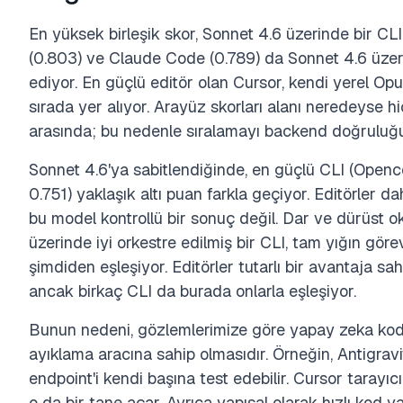
En yüksek birleşik skor, Sonnet 4.6 üzerinde bir CL
(0.803) ve Claude Code (0.789) da Sonnet 4.6 üzeri
ediyor. En güçlü editör olan Cursor, kendi yerel Op
sırada yer alıyor. Arayüz skorları alanı neredeyse hi
arasında; bu nedenle sıralamayı backend doğruluğu b
Sonnet 4.6'ya sabitlendiğinde, en güçlü CLI (Openco
0.751) yaklaşık altı puan farkla geçiyor. Editörler da
bu model kontrollü bir sonuç değil. Dar ve dürüst 
üzerinde iyi orkestre edilmiş bir CLI, tam yığın göre
şimdiden eşleşiyor. Editörler tutarlı bir avantaja s
ancak birkaç CLI da burada onlarla eşleşiyor.
Bunun nedeni, gözlemlerimize göre yapay zeka kod e
ayıklama aracına sahip olmasıdır. Örneğin, Antigravi
endpoint'i kendi başına test edebilir. Cursor tarayı
o da bir tane açar. Ayrıca yapısal olarak hızlı kod