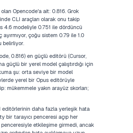
I olan Opencode'a ait: 0.816. Grok
nde CLI araçları olarak onu takip
us 4.6 modeliyle 0.751 ile dördüncü
ç ayırmıyor, çoğu sistem 0.79 ile 1.0
elirliyor.
de, 0.816) en güçlü editörü (Cursor,
ha güçlü bir yerel model çalıştırdığı için
okuma şu: orta seviye bir model
vlerde yerel bir Opus editörüyle
ahip: mükemmele yakın arayüz skorları;
ditörlerinin daha fazla yerleşik hata
ty bir tarayıcı penceresi açıp her
cı penceresiyle etkileşime girmedi, ancak
 yazıp ardından hata ayıklamaya uzun