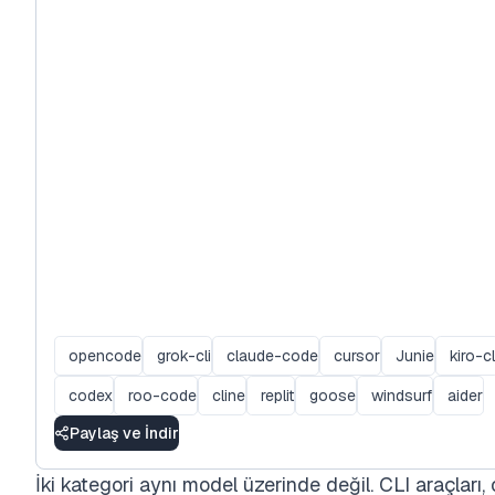
opencode
grok-cli
claude-code
cursor
Junie
kiro-cl
codex
roo-code
cline
replit
goose
windsurf
aider
Paylaş ve İndir
İki kategori aynı model üzerinde değil. CLI araçları,