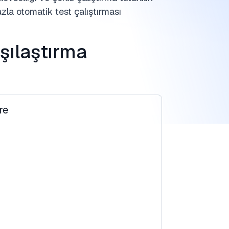
la otomatik test çalıştırması
şılaştırma
re