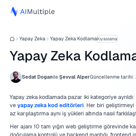
Yapay Zeka
Yapay Zeka Kodlama
Kıyaslama
Yapay Zeka Kodlama 
Sedat Dogan
ile
Şevval Alper
Güncellenme tarihi:
Yapay zeka kodlamada pazar iki kategoriye ayrıldı:
ve
yapay zeka kod editörleri
. Her biri geliştirmey
az karşılaştırma aynı iş yükleri altında nasıl farklılaşt
Her ajanı 10 tam yığın web geliştirme görevinde ka
doğrulama kontrolü ve backend mantığı, frontend işle