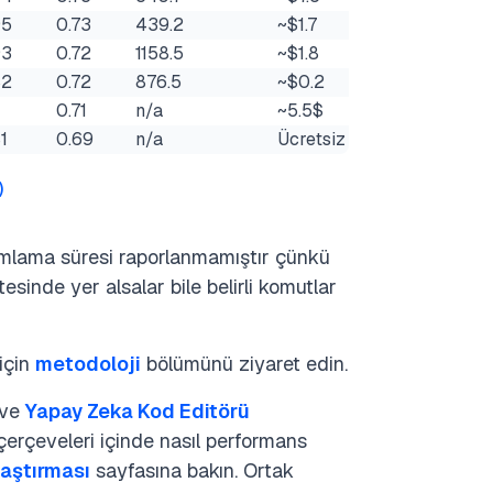
95
0.73
439.2
~$1.7
93
0.72
1158.5
~$1.8
82
0.72
876.5
~$0.2
0.71
n/a
~5.5$
1
0.69
n/a
Ücretsiz
)
amlama süresi raporlanmamıştır çünkü
esinde yer alsalar bile belirli komutlar
için
metodoloji
bölümünü ziyaret edin.
ve
Yapay Zeka Kod Editörü
çerçeveleri içinde nasıl performans
laştırması
sayfasına bakın. Ortak