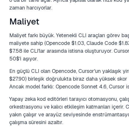
zaman harcıyorlar.
Maliyet
Maliyet farkı büyük. Yetenekli CLI araçları görev ba
maliyete sahip (Opencode $1.03, Claude Code $1.83
$7.58 ile CLI'lar arasında istisna oluşturuyor. Curs
50$'i aşıyor.
En güçlü CLI olan Opencode, Cursor'un yaklaşık yirmi
$27.90) birleşik doğrulukta biraz daha yüksek skor e
Ancak model farklı: Opencode Sonnet 4.6, Cursor ise
Yapay zeka kod editörleri tarayıcı otomasyonu, çalı
orkestrasyonu ve kalıcı etkileşim katmanları içerir.
yakın çalışır ve arayüz seviyesinde enstrümantasyo
çalışma süresini azaltır.