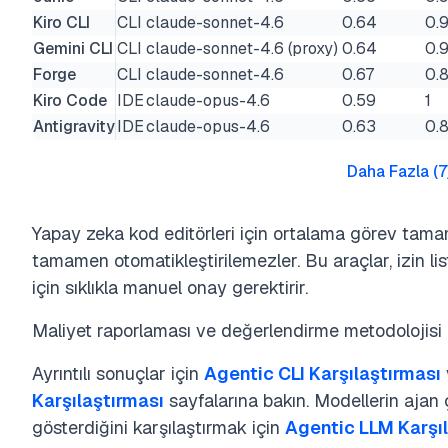
Kiro CLI
CLI
claude-sonnet-4.6
0.64
0.
Gemini CLI
CLI
claude-sonnet-4.6 (proxy)
0.64
0.
Forge
CLI
claude-sonnet-4.6
0.67
0.
Kiro Code
IDE
claude-opus-4.6
0.59
1
Antigravity
IDE
claude-opus-4.6
0.63
0.8
Daha Fazla
(
7
Yapay zeka kod editörleri için ortalama görev tam
tamamen otomatikleştirilemezler. Bu araçlar, izin list
için sıklıkla manuel onay gerektirir.
Maliyet raporlaması ve değerlendirme metodolojisi 
Ayrıntılı sonuçlar için
Agentic CLI Karşılaştırması
Karşılaştırması
sayfalarına bakın. Modellerin ajan 
gösterdiğini karşılaştırmak için
Agentic LLM Karşı