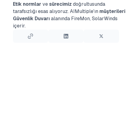
Etik normlar
ve
sürecimiz
doğrultusunda
tarafsızlığı esas alıyoruz.
AIMultiple'ın
müşterileri
Güvenlik Duvarı
alanında FireMon, SolarWinds
içerir.