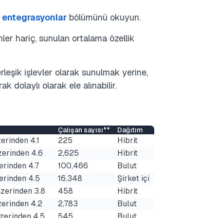
e entegrasyonlar
bölümünü okuyun.
nler hariç, sunulan ortalama özellik
erleşik işlevler olarak sunulmak yerine,
k dolaylı olarak ele alınabilir.
Çalışan sayısı**
Dağıtım
erinden 4.1
225
Hibrit
zerinden 4.6
2,625
Hibrit
erinden 4.7
100,466
Bulut
erinden 4.5
16,348
Şirket içi
zerinden 3.8
458
Hibrit
zerinden 4.2
2,783
Bulut
zerinden 4.5
545
Bulut