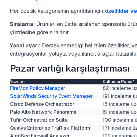
Her özellik kategorisinin ayrıntıları için
özellikler v
Sıralama
: Ürünler, en üstte sıralanan sponsorlu ürü
yüzdesine göre sıralanır.
Yasal uyarı
: Desteklenmediği belirtilen özellikler, y
entegrasyonlar yoluyla veya ikincil araçlar kullanılara
Pazar varlığı karşılaştırması
Yazılım
Kullanıcı Puanı*
FireMon Policy Manager
82 inceleme üz
SolarWinds Security Event Manager
191 inceleme ü
Cisco Defense Orchestrator
16 inceleme üz
Palo Alto Network Panorama
61 inceleme üz
Tufin Orchestration Suite
100 inceleme ü
Qualys Enterprise TruRisk Platform
171 inceleme ü
AlgoSec Firewall Analyzer
199 inceleme ü