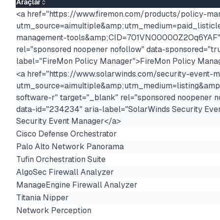
Araçlar
<a href="https://www.firemon.com/products/policy-ma
utm_source=aimultiple&amp;utm_medium=paid_listicl
management-tools&amp;CID=701VN00000Z2Oq6YAF" t
rel="sponsored noopener nofollow" data-sponsored="tru
label="FireMon Policy Manager">FireMon Policy Mana
<a href="https://www.solarwinds.com/security-event-
utm_source=aimultiple&amp;utm_medium=listing&amp;
software-r" target="_blank" rel="sponsored noopener n
data-id="234234" aria-label="SolarWinds Security Ev
Security Event Manager</a>
Cisco Defense Orchestrator
Palo Alto Network Panorama
Tufin Orchestration Suite
AlgoSec Firewall Analyzer
ManageEngine Firewall Analyzer
Titania Nipper
Network Perception