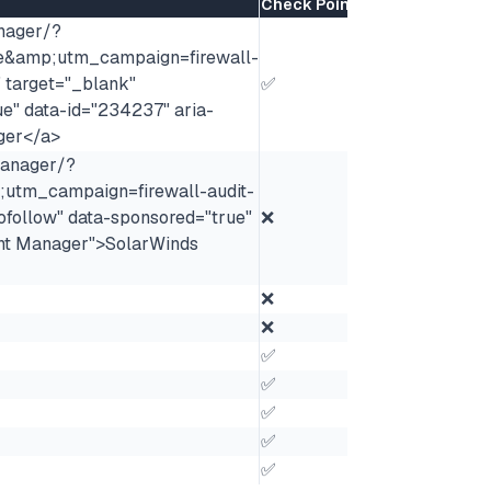
Check Point
Cisco
Fortine
nager/?
e&amp;utm_campaign=firewall-
arget="_blank"
✅
✅
✅
e" data-id="234237" aria-
ger</a>
manager/?
utm_campaign=firewall-audit-
ofollow" data-sponsored="true"
❌
✅
❌
ent Manager">SolarWinds
❌
✅
❌
❌
❌
❌
✅
✅
✅
✅
✅
✅
✅
✅
✅
✅
✅
❌
✅
✅
✅