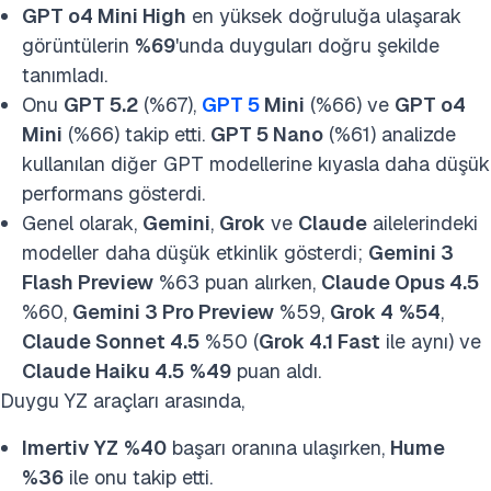
GPT o4 Mini High
en yüksek doğruluğa ulaşarak
görüntülerin
%69
'unda duyguları doğru şekilde
tanımladı.
Onu
GPT 5.2
(%67),
GPT 5
Mini
(%66) ve
GPT o4
Mini
(%66) takip etti.
GPT 5 Nano
(%61) analizde
kullanılan diğer GPT modellerine kıyasla daha düşük
performans gösterdi.
Genel olarak,
Gemini
,
Grok
ve
Claude
ailelerindeki
modeller daha düşük etkinlik gösterdi;
Gemini 3
Flash Preview
%63 puan alırken,
Claude Opus 4.5
%60,
Gemini 3 Pro Preview
%59,
Grok 4
%54
,
Claude Sonnet 4.5
%50 (
Grok 4.1 Fast
ile aynı) ve
Claude Haiku 4.5
%49
puan aldı.
Duygu YZ araçları arasında,
Imertiv YZ
%40
başarı oranına ulaşırken,
Hume
%36
ile onu takip etti.