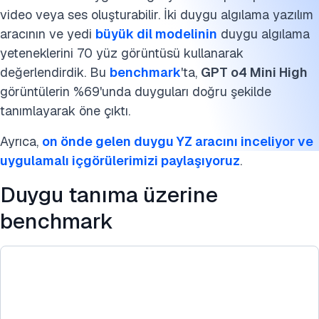
Hume Empathic Voice Interface (EVI)
video veya ses oluşturabilir. İki duygu algılama yazılım
Hume Octave
aracının ve yedi
büyük dil modelinin
duygu algılama
yeteneklerini 70 yüz görüntüsü kullanarak
Revoicer
değerlendirdik. Bu
benchmark
'ta,
GPT o4 Mini High
görüntülerin %69'unda duyguları doğru şekilde
Değerlendirme kriterleri
tanımlayarak öne çıktı.
İleri okumalar
Ayrıca,
on önde gelen duygu YZ aracını inceliyor ve
Bu benchmarkı kaynak gösterin
uygulamalı içgörülerimizi paylaşıyoruz
.
Duygu tanıma üzerine
benchmark