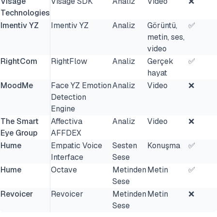
Visage
Visage SDK
Analiz
Video
❌
Technologies
Imentiv YZ
Imentiv YZ
Analiz
Görüntü,
✅
metin, ses,
video
RightCom
RightFlow
Analiz
Gerçek
✅
hayat
MoodMe
Face YZ Emotion
Analiz
Video
❌
Detection
Engine
The Smart
Affectiva
Analiz
Video
❌
Eye Group
AFFDEX
Hume
Empatic Voice
Sesten
Konuşma
✅
Interface
Sese
Hume
Octave
Metinden
Metin
✅
Sese
Revoicer
Revoicer
Metinden
Metin
❌
Sese