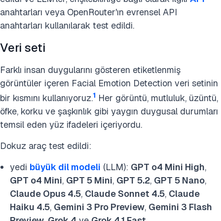
anahtarları veya OpenRouter'ın evrensel API
anahtarları kullanılarak test edildi.
Veri seti
Farklı insan duygularını gösteren etiketlenmiş
görüntüler içeren Facial Emotion Detection veri setinin
1
bir kısmını kullanıyoruz.
Her görüntü, mutluluk, üzüntü,
öfke, korku ve şaşkınlık gibi yaygın duygusal durumları
temsil eden yüz ifadeleri içeriyordu.
Dokuz araç test edildi:
yedi
büyük dil modeli
(LLM):
GPT o4 Mini High
,
GPT o4 Mini
,
GPT 5 Mini
,
GPT 5.2
,
GPT 5 Nano
,
Claude Opus 4.5
,
Claude Sonnet 4.5
,
Claude
Haiku 4.5
,
Gemini 3 Pro Preview
,
Gemini 3 Flash
Preview
,
Grok 4
ve
Grok 4.1 Fast