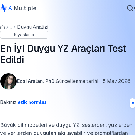
Duygu tanıma üzerine benchmark
...
Duygu Analizi
Ajanik Yapay Zeka
Duygusal bilişim araçları karşılaştırması
Kıyaslama
Siber güvenlik
Hume Expression Measurement
Veri
En İyi Duygu YZ Araçları Test
Kurumsal Yazılım
Mangold Observation Studio
Edildi
Hizmetler
Visage SDK
Ezgi Arslan, PhD.
Güncellenme tarihi:
15 May 2026
Imentiv YZ
Bize Ulaşın
RightFlow
Bakınız
etik normlar
MoodMe Face YZ Emotion Detection Engine
Affectiva AFFDEX
Büyük dil modelleri ve duygu YZ, seslerden, yüzlerden
ve verilerden duyguları algılayabilir ve prompt'lardan