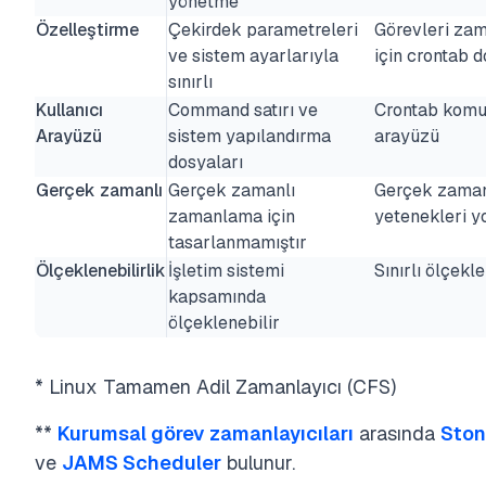
yönetme
Özelleştirme
Çekirdek parametreleri
Görevleri za
ve sistem ayarlarıyla
için crontab d
sınırlı
Kullanıcı
Command satırı ve
Crontab komut
Arayüzü
sistem yapılandırma
arayüzü
dosyaları
Gerçek zamanlı
Gerçek zamanlı
Gerçek zaman
zamanlama için
yetenekleri y
tasarlanmamıştır
Ölçeklenebilirlik
İşletim sistemi
Sınırlı ölçekle
kapsamında
ölçeklenebilir
* Linux Tamamen Adil Zamanlayıcı (CFS)
**
Kurumsal görev zamanlayıcıları
arasında
Ston
ve
JAMS Scheduler
bulunur.