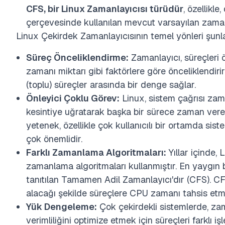
CFS, bir Linux Zamanlayıcısı türüdür
, özellikl
çerçevesinde kullanılan mevcut varsayılan zamanl
Linux Çekirdek Zamanlayıcısının temel yönleri şunla
Süreç Önceliklendirme:
Zamanlayıcı, süreçleri ö
zamanı miktarı gibi faktörlere göre önceliklendirir.
(toplu) süreçler arasında bir denge sağlar.
Önleyici Çoklu Görev:
Linux, sistem çağrısı zama
kesintiye uğratarak başka bir sürece zaman verebi
yetenek, özellikle çok kullanıcılı bir ortamda sist
çok önemlidir.
Farklı Zamanlama Algoritmaları:
Yıllar içinde, 
zamanlama algoritmaları kullanmıştır. En yaygın bi
tanıtılan Tamamen Adil Zamanlayıcı'dır (CFS). CFS
alacağı şekilde süreçlere CPU zamanı tahsis etm
Yük Dengeleme:
Çok çekirdekli sistemlerde, zam
verimliliğini optimize etmek için süreçleri farklı 