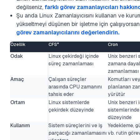
değilseniz,
farklı görev zamanlayıcıları hakkınd
Şu anda Linux Zamanlayıcısını kullanan ve kuru
yükseltmeyi düşünen bir işletme için çalışıyorsan
görev zamanlayıcılarını değerlendirin.
Özellik
CFS*
Cron
Odak
Linux çekirdeği içinde
Unix benzeri 
süreç zamanlaması
zamana dayal
zamanlaması
Amaç
Çalışan süreçler
Komutları vey
arasında CPU zamanını
planlanan z
tahsis eder
yürütür
Ortam
Linux sistemlerde
Unix benzeri i
çekirdek düzeyinde
sistemlerinde 
düzeyinde
Kullanım
Sistem süreçlerini ve iş
Yedekleme, g
parçacığı zamanlamasını
vb. rutin göre