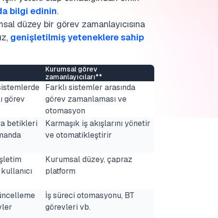
a bilgi edinin
.
msal düzey bir görev zamanlayıcısına
ız,
genişletilmiş yeteneklere sahip
Kurumsal görev
zamanlayıcıları**
sistemlerde
Farklı sistemler arasında
ı görev
görev zamanlaması ve
otomasyon
a betikleri
Karmaşık iş akışlarını yönetir
amanda
ve otomatikleştirir
şletim
Kurumsal düzey, çapraz
kullanıcı
platform
üncelleme
İş süreci otomasyonu, BT
vler
görevleri vb.