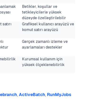
manlamak
Betikler, koşullar ve
osyası
tetikleyicilerle yüksek
düzeyde özelleştirilebilir
 satırı
Grafiksel kullanıcı arayüzü ve
komut satırı arayüzü
lı
Gerçek zamanlı izleme ve
oktur
ayarlamaları destekler
nebilirlik
Kurumsal kullanım için
yüksek ölçeklenebilirlik
ebranch
,
ActiveBatch
,
RunMyJobs