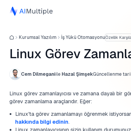
Kurumsal Yazılım
İş Yükü Otomasyonu
Özellik Karşıl
Linux Görev Zamanlay
Cem Dilmegani
ile
Hazal Şimşek
Güncellenme tari
Linux görev zamanlayıcısı ve zamana dayalı bir gör
görev zamanlama araçlarıdır. Eğer:
Linux'ta görev zamanlamayı öğrenmek istiyorsa
hakkında bilgi edinin
.
Linux zamanlayıcısının sizin kullanım durumunuz 