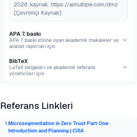
2026, kaynak: https://aimultiple.com/dmz
[Çevrimiçi Kaynak]
APA 7. baskı
APA 7. baskı stiline uyan akademik makaleler ve
analist raporları için.
BibTeX
Önizleme
HTML
Kopyala
LaTeX belgeleri ve akademik referans
yöneticileri için.
Önizleme
HTML
Kopyala
Referans Linkleri
@misc{dilmegani2026,

  author = {Dilmegani, Cem},

  title  = {{Askerden Arındırılmış Bölge (DMZ): Örn
1
.
Microsegmentation in Zero Trust Part One:
  year   = {2026},

Introduction and Planning | CISA
  month  = aug,
