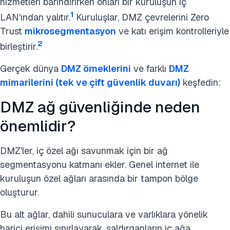
hizmetleri barındırırken onları bir kuruluşun iç
1
LAN'ından yalıtır.
Kuruluşlar, DMZ çevrelerini Zero
Trust
mikrosegmentasyon
ve katı erişim kontrolleriyle
2
birleştirir.
Gerçek dünya
DMZ örneklerini
ve farklı
DMZ
mimarilerini (tek ve çift güvenlik duvarı)
keşfedin:
DMZ ağ güvenliğinde neden
önemlidir?
DMZ'ler, iç özel ağı savunmak için bir ağ
segmentasyonu katmanı ekler. Genel internet ile
kuruluşun özel ağları arasında bir tampon bölge
oluşturur.
Bu alt ağlar, dahili sunuculara ve varlıklara yönelik
harici erişimi sınırlayarak, saldırganların iç ağa