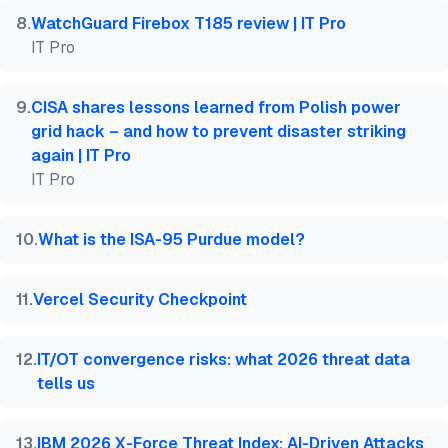
8
.
WatchGuard Firebox T185 review | IT Pro
IT Pro
9
.
CISA shares lessons learned from Polish power
grid hack – and how to prevent disaster striking
again | IT Pro
IT Pro
10
.
What is the ISA-95 Purdue model?
11
.
Vercel Security Checkpoint
12
.
IT/OT convergence risks: what 2026 threat data
tells us
13
.
IBM 2026 X-Force Threat Index: AI-Driven Attacks