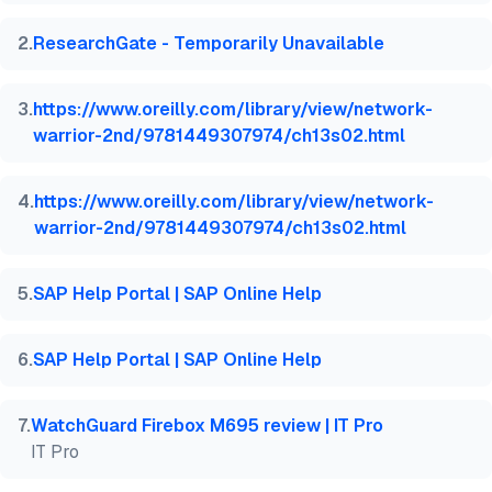
  howpublished    = {\url{https://aimultiple.com/dm
  note   = {AIMultiple. Erişim tarihi: 6 Ağustos 20
2
.
ResearchGate - Temporarily Unavailable
}
3
.
https://www.oreilly.com/library/view/network-
warrior-2nd/9781449307974/ch13s02.html
4
.
https://www.oreilly.com/library/view/network-
warrior-2nd/9781449307974/ch13s02.html
5
.
SAP Help Portal | SAP Online Help
6
.
SAP Help Portal | SAP Online Help
7
.
WatchGuard Firebox M695 review | IT Pro
IT Pro