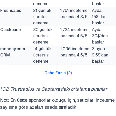
deneme
başlar
Freshsales
21 günlük
1,761 inceleme
Ayda
ücretsiz
bazında 4.3/5
15$'dan
deneme
başlar
Quickbase
30 günlük
1,724 inceleme
Ayda
ücretsiz
bazında 4.5/5
30$'dan
deneme
başlar
monday.com
14 günlük
1,096 inceleme
3 ayda
CRM
ücretsiz
bazında 4.5/5
9,5$'dan
deneme
başlar
Daha Fazla
(
2
)
*G2, Trustradius ve Capterra'daki ortalama puanlar
Not: En üstte sponsorlar olduğu için, satıcıları inceleme
sayısına göre azalan sırada sıraladık.