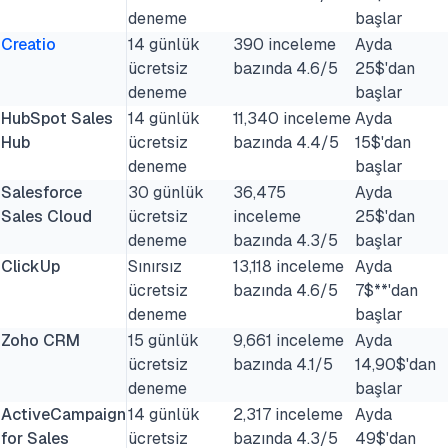
deneme
başlar
Creatio
14 günlük
390 inceleme
Ayda
ücretsiz
bazında 4.6/5
25$'dan
deneme
başlar
HubSpot Sales
14 günlük
11,340 inceleme
Ayda
Hub
ücretsiz
bazında 4.4/5
15$'dan
deneme
başlar
Salesforce
30 günlük
36,475
Ayda
Sales Cloud
ücretsiz
inceleme
25$'dan
deneme
bazında 4.3/5
başlar
ClickUp
Sınırsız
13,118 inceleme
Ayda
ücretsiz
bazında 4.6/5
7$**'dan
deneme
başlar
Zoho CRM
15 günlük
9,661 inceleme
Ayda
ücretsiz
bazında 4.1/5
14,90$'dan
deneme
başlar
ActiveCampaign
14 günlük
2,317 inceleme
Ayda
for Sales
ücretsiz
bazında 4.3/5
49$'dan