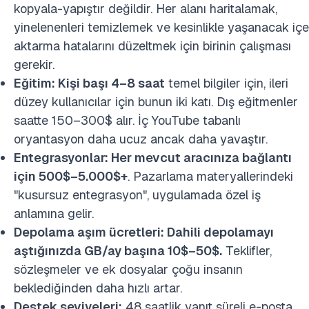
kopyala-yapıştır değildir. Her alanı haritalamak,
yinelenenleri temizlemek ve kesinlikle yaşanacak içe
aktarma hatalarını düzeltmek için birinin çalışması
gerekir.
Eğitim: Kişi başı 4–8 saat
temel bilgiler için, ileri
düzey kullanıcılar için bunun iki katı. Dış eğitmenler
saatte 150–300$ alır. İç YouTube tabanlı
oryantasyon daha ucuz ancak daha yavaştır.
Entegrasyonlar: Her mevcut aracınıza bağlantı
için 500$–5.000$+
. Pazarlama materyallerindeki
"kusursuz entegrasyon", uygulamada özel iş
anlamına gelir.
Depolama aşım ücretleri: Dahili depolamayı
aştığınızda GB/ay başına 10$–50$.
Teklifler,
sözleşmeler ve ek dosyalar çoğu insanın
beklediğinden daha hızlı artar.
Destek seviyeleri:
48 saatlik yanıt süreli e-posta,