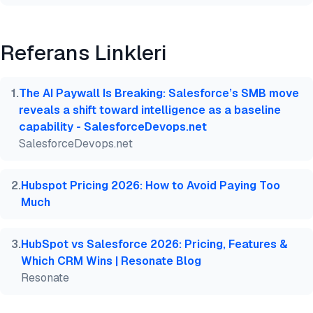
Önizleme
HTML
Kopyala
Referans Linkleri
@misc{sezer2026,

  author = {Sezer, Sena and Sezer, Sena},

  title  = {{CRM Fiyatlandırması & Özellikler Karş
1
.
The AI Paywall Is Breaking: Salesforce’s SMB move
  year   = {2026},

reveals a shift toward intelligence as a baseline
  month  = apr,

capability - SalesforceDevops.net
  howpublished    = {\url{https://aimultiple.com/cr
SalesforceDevops.net
  note   = {AIMultiple. Erişim tarihi: 26 Nisan 202
}
2
.
Hubspot Pricing 2026: How to Avoid Paying Too
Much
3
.
HubSpot vs Salesforce 2026: Pricing, Features &
Which CRM Wins | Resonate Blog
Resonate