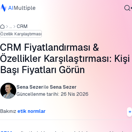
Üç Fiyat Bandı
...
CRM
Ajanik Yapay Zeka
Büyük CRM Platformları
Özellik Karşılaştırması
Siber güvenlik
Kimse Bahsetmeyen Maliyetler
Veri
CRM Fiyatlandırması &
Kurumsal Yazılım
Fiyatı Aslında Ne Yönlendiriyor
Özellikler Karşılaştırması: Kişi
Hizmetler
Başı Fiyatları Görün
Daha Fazla Okuma
Bu araştırmayı kaynak gösterin
Sena Sezer
ile
Sena Sezer
Bize Ulaşın
Güncellenme tarihi:
26 Nis 2026
Bakınız
etik normlar