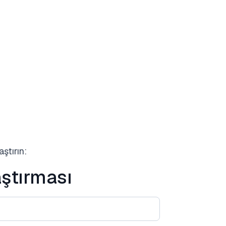
aştırın:
aştırması