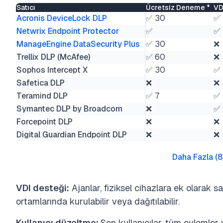
Satıcı
Ücretsiz Deneme *
VD
Acronis DeviceLock DLP
✅ 30
✅
Netwrix Endpoint Protector
✅
✅
ManageEngine DataSecurity Plus
✅ 30
❌
Trellix DLP (McAfee)
✅ 60
❌
Sophos Intercept X
✅ 30
✅
Safetica DLP
❌
❌
Teramind DLP
✅ 7
✅
Symantec DLP by Broadcom
❌
✅
Forcepoint DLP
❌
❌
Digital Guardian Endpoint DLP
❌
❌
Daha Fazla
(
8
VDI desteği:
Ajanlar, fiziksel cihazlara ek olarak s
ortamlarında kurulabilir veya dağıtılabilir.
Kullanıcı düzeltme:
Son kullanıcılar, tüm eylemler