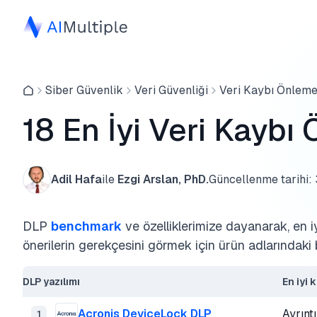
Siber Güvenlik
Veri Güvenliği
Veri Kaybı Önlem
18 En İyi Veri Kaybı
Adil Hafa
ile
Ezgi Arslan, PhD.
Güncellenme tarihi:
DLP
benchmark
ve özelliklerimize dayanarak, en i
önerilerin gerekçesini görmek için ürün adlarındaki b
DLP yazılımı
En iyi 
Acronis DeviceLock DLP
Ayrınt
1