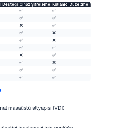
I Desteği
Cihaz Şifreleme
Kullanıcı Düzeltme
✅
✅
✅
✅
❌
✅
✅
❌
✅
❌
✅
✅
❌
✅
✅
❌
✅
✅
✅
✅
)
anal masaüstü altyapısı (VDI)
 yönetici incelemesi için günlüğe