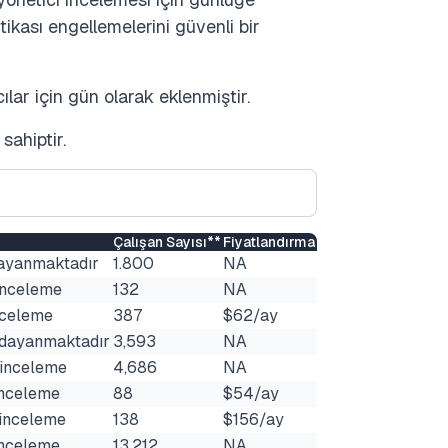
tikası engellemelerini güvenli bir
ılar için gün olarak eklenmiştir.
sahiptir.
Çalışan Sayısı**
Fiyatlandırma
dayanmaktadır
1.800
NA
inceleme
132
NA
nceleme
387
$62/ay
e dayanmaktadır
3,593
NA
 inceleme
4,686
NA
inceleme
88
$54/ay
 inceleme
138
$156/ay
inceleme
13,212
NA