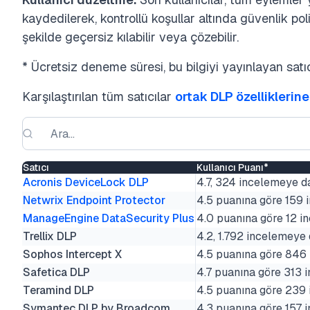
kaydedilerek, kontrollü koşullar altında güvenlik poli
şekilde geçersiz kılabilir veya çözebilir.
* Ücretsiz deneme süresi, bu bilgiyi yayınlayan satıc
Karşılaştırılan tüm satıcılar
ortak DLP özelliklerine
Satıcı
Kullanıcı Puanı*
Acronis DeviceLock DLP
4.7, 324 incelemeye 
Netwrix Endpoint Protector
4.5 puanına göre 159 
ManageEngine DataSecurity Plus
4.0 puanına göre 12 i
Trellix DLP
4.2, 1.792 incelemey
Sophos Intercept X
4.5 puanına göre 846
Safetica DLP
4.7 puanına göre 313 
Teramind DLP
4.5 puanına göre 239
Symantec DLP by Broadcom
4.3 puanına göre 157 