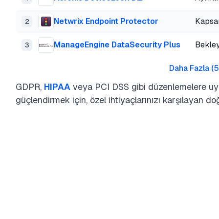
Netwrix Endpoint Protector
Kapsam
2
ManageEngine DataSecurity Plus
Bekley
3
Daha Fazla
(
5
GDPR,
HIPAA
veya PCI DSS gibi düzenlemelere u
güçlendirmek için, özel ihtiyaçlarınızı karşılayan do