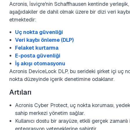
Acronis, İsviçre'nin Schaffhausen kentinde yerleşik,
aşağıdakiler de dahil olmak üzere bir dizi veri k
etmektedir:
Uç nokta güvenliği
Veri kaybı önleme (DLP)
Felaket kurtarma
E-posta güvenliği
İş akışı otomasyonu
Acronis DeviceLock DLP, bu serideki şirket içi uç n
nokta düzeyinde içerik denetimine odaklanır.
Artıları
Acronis Cyber Protect, uç nokta koruması, yedekl
sahip merkezi yönetim sağlar.
Kullanıcı dostu bir arayüze, etkili gerçek zamanlı 
entegrasyon yeteneklerine sahiptir.