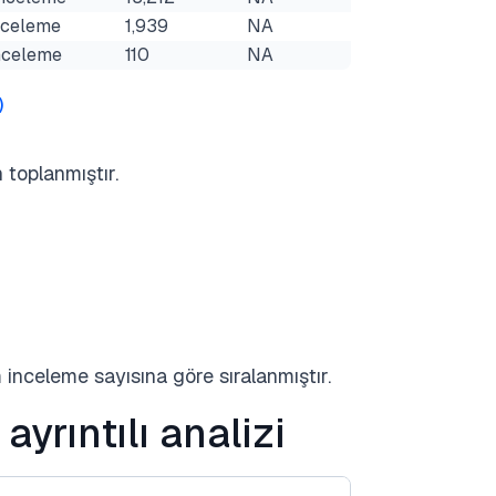
inceleme
1,939
NA
inceleme
110
NA
)
 toplanmıştır.
 inceleme sayısına göre sıralanmıştır.
ayrıntılı analizi