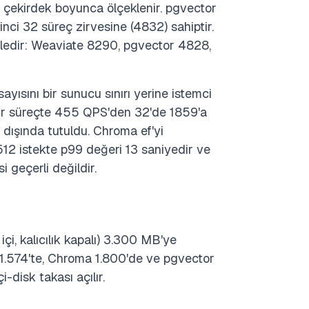
2 çekirdek boyunca ölçeklenir. pgvector
nci 32 süreç zirvesine (4832) sahiptir.
yledir: Weaviate 8290, pgvector 4828,
yısını bir sunucu sınırı yerine istemci
u bir süreçte 455 QPS'den 32'de 1859'a
 dışında tutuldu. Chroma ef'yi
 512 istekte p99 değeri 13 saniyedir ve
geçerli değildir.
, kalıcılık kapalı) 3.300 MB'ye
 1.574'te, Chroma 1.800'de ve pgvector
-disk takası açılır.