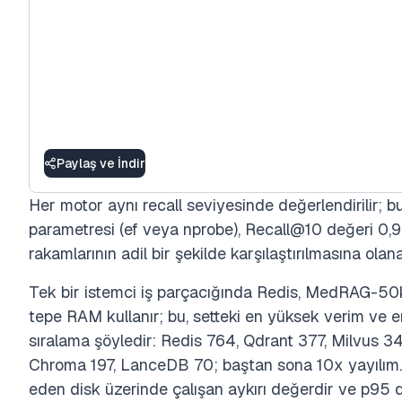
Paylaş ve İndir
Her motor aynı recall seviyesinde değerlendirilir; 
parametresi (ef veya nprobe), Recall@10 değeri 0,9
rakamlarının adil bir şekilde karşılaştırılmasına olana
Tek bir istemci iş parçacığında Redis, MedRAG-
tepe RAM kullanır; bu, setteki en yüksek verim ve en
sıralama şöyledir: Redis 764, Qdrant 377, Milvus 3
Chroma 197, LanceDB 70; baştan sona 10x yayılım.
eden disk üzerinde çalışan aykırı değerdir ve p95 