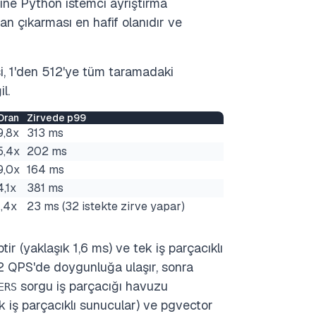
ine Python istemci ayrıştırma
dan çıkarması en hafif olanıdır ve
si, 1'den 512'ye tüm taramadaki
l.
Oran
Zirvede p99
9,8x
313 ms
5,4x
202 ms
9,0x
164 ms
4,1x
381 ms
1,4x
23 ms (32 istekte zirve yapar)
r (yaklaşık 1,6 ms) ve tek iş parçacıklı
2 QPS'de doygunluğa ulaşır, sonra
sorgu iş parçacığı havuzu
ERS
k iş parçacıklı sunucular) ve pgvector