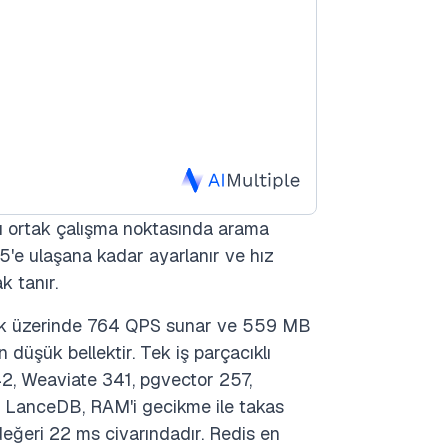
bu ortak çalışma noktasında arama
5'e ulaşana kadar ayarlanır ve hız
k tanır.
50k üzerinde 764 QPS sunar ve 559 MB
 düşük bellektir. Tek iş parçacıklı
42, Weaviate 341, pgvector 257,
 LanceDB, RAM'i gecikme ile takas
değeri 22 ms civarındadır. Redis en