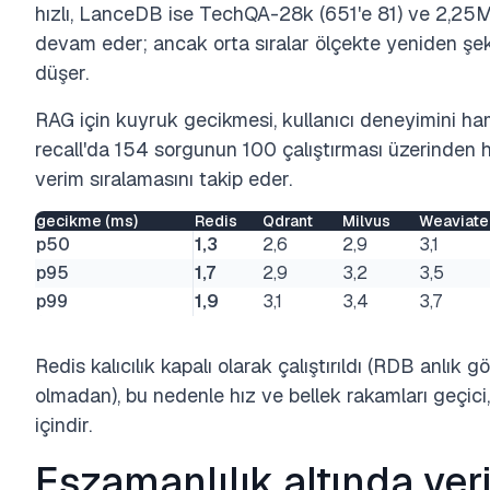
hızlı, LanceDB ise TechQA-28k (651'e 81) ve 2,25
devam eder; ancak orta sıralar ölçekte yeniden şekil
düşer.
RAG için kuyruk gecikmesi, kullanıcı deneyimini ha
recall'da 154 sorgunun 100 çalıştırması üzerinden
verim sıralamasını takip eder.
gecikme (ms)
Redis
Qdrant
Milvus
Weaviate
p50
1,3
2,6
2,9
3,1
p95
1,7
2,9
3,2
3,5
p99
1,9
3,1
3,4
3,7
Redis kalıcılık kapalı olarak çalıştırıldı (RDB anlı
olmadan), bu nedenle hız ve bellek rakamları geçici
içindir.
Eşzamanlılık altında ve