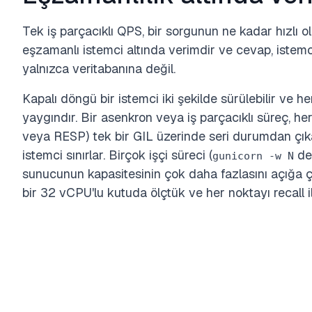
Tek iş parçacıklı QPS, bir sorgunun ne kadar hızlı o
eşzamanlı istemci altında verimdir ve cevap, istemci
yalnızca veritabanına değil.
Kapalı döngü bir istemci iki şekilde sürülebilir ve 
yaygındır. Bir asenkron veya iş parçacıklı süreç, 
veya RESP) tek bir GIL üzerinde seri durumdan çıka
istemci sınırlar. Birçok işçi süreci (
des
gunicorn -w N
sunucunun kapasitesinin çok daha fazlasını açığa çıka
bir 32 vCPU'lu kutuda ölçtük ve her noktayı recall i