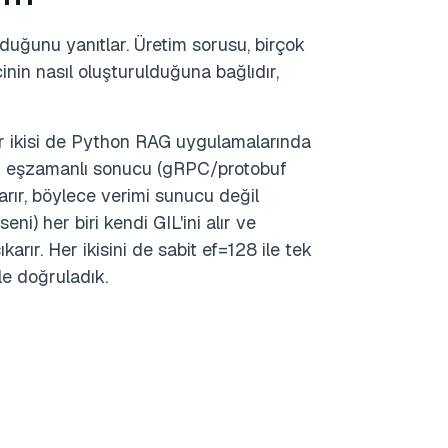
lduğunu yanıtlar. Üretim sorusu, birçok
nin nasıl oluşturulduğuna bağlıdır,
her ikisi de Python RAG uygulamalarında
her eşzamanlı sonucu (gRPC/protobuf
rır, böylece verimi sunucu değil
eni) her biri kendi GIL'ini alır ve
rır. Her ikisini de sabit ef=128 ile tek
le doğruladık.