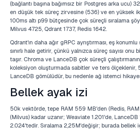
(bağlantı başına bağımsız bir Postgres arka ucu) 3
en düşük tek süreç zirvesine (536) ve en yüksek iki
100ms altı p99 bütçesinde çok süreçli sıralama şö
Milvus 4725, Qdrant 1737, Redis 1642.
Qdrant'ın daha ağır gRPC ayrıştırması, eş konumlu sa
sınırlı hale getirir, çünkü yalnızca süreç sayısı on
taşır. Chroma ve LanceDB çok süreçli çalıştırmanın
koleksiyon oluşturmada sabitler ve ters ölçeklenir,
LanceDB gömülüdür, bu nedenle ağ istemci hikayesi 
Bellek ayak izi
50k vektörde, tepe RAM 559 MB'den (Redis, RAM içi
(Milvus) kadar uzanır; Weaviate 1.201'de, LanceDB
2.024'tedir. Sıralama 2,25M'değişir; burada bellek içi