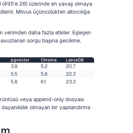
M (495'e 28) üzerinde en yavaş olmaya
lenir, Milvus üçüncülükten altıncılığa
m verimden daha fazla etkiler. Eşleşen
 havuzlanan sorgu başına gecikme,
pgvector
Chroma
LanceDB
3,9
5,2
20,7
5,5
5,8
22,3
5,8
6,1
23,3
k görüntüsü veya append-only dosyası
, dayanıklılık olmayan bir yapılandırma
rim