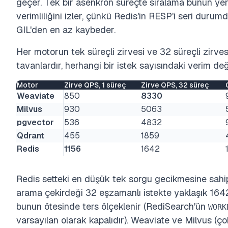
geçer. Tek bir asenkron süreçte sıralama bunun yer
verimliliğini izler, çünkü Redis'in RESP'i seri durum
GIL'den en az kaybeder.
Her motorun tek süreçli zirvesi ve 32 süreçli zirve
tavanlardır, herhangi bir istek sayısındaki verim deği
Motor
Zirve QPS, 1 süreç
Zirve QPS, 32 süreç
Weaviate
850
8330
Milvus
930
5063
pgvector
536
4832
Qdrant
455
1859
Redis
1156
1642
Redis setteki en düşük tek sorgu gecikmesine sahipti
arama çekirdeği 32 eşzamanlı istekte yaklaşık 164
bunun ötesinde ters ölçeklenir (RediSearch'ün
WORK
varsayılan olarak kapalıdır). Weaviate ve Milvus (ço