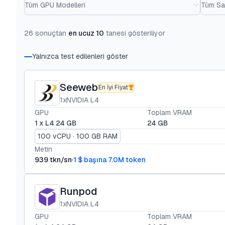
Tüm GPU Modelleri
Tüm Sağ
26 sonuçtan
en ucuz 10
tanesi gösteriliyor
Yalnızca test edilenleri göster
Seeweb
En İyi Fiyat
1xNVIDIA L4
GPU
Toplam VRAM
1 x L4 24 GB
24 GB
100 vCPU · 100 GB RAM
Metin
939 tkn/sn
1 $ başına 7.0M token
Runpod
1xNVIDIA L4
GPU
Toplam VRAM