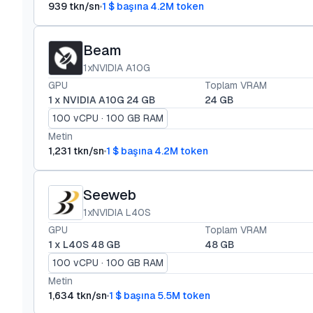
939 tkn/sn
1 $ başına 4.2M token
Beam
1xNVIDIA A10G
GPU
Toplam VRAM
1 x NVIDIA A10G 24 GB
24 GB
100 vCPU · 100 GB RAM
Metin
1,231 tkn/sn
1 $ başına 4.2M token
Seeweb
1xNVIDIA L40S
GPU
Toplam VRAM
1 x L40S 48 GB
48 GB
100 vCPU · 100 GB RAM
Metin
1,634 tkn/sn
1 $ başına 5.5M token