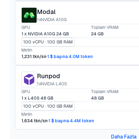
Modal
1xNVIDIA A10G
GPU
Toplam VRAM
1 x NVIDIA A10G 24 GB
24 GB
100 vCPU · 100 GB RAM
Metin
1,231 tkn/sn
1 $ başına 4.0M token
Runpod
1xNVIDIA L40S
GPU
Toplam VRAM
1 x L40S 48 GB
48 GB
100 vCPU · 100 GB RAM
Metin
1,634 tkn/sn
1 $ başına 4.4M token
Daha Fazla