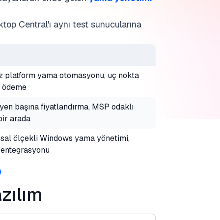
op Central'ı aynı test sunucularına
 platform yama otomasyonu, uç nokta
a ödeme
yen başına fiyatlandırma, MSP odaklı
bir arada
al ölçekli Windows yama yönetimi,
entegrasyonu
)
azılım