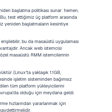
iden başlatma politikası sunar: hemen,
Bu, test ettiğimiz üç platform arasında
iz yeniden başlatmaların kesintiye
a erişilebilir, bu da masaüstü uygulaması
avantajdır. Ancak web istemcisi
n özel masaüstü RMM istemcilerinin
üktür (Linux'ta yaklaşık 1.1GB,
inde işletim sisteminden bağımsız
ilen tüm platform yükleyicilerini
 Avrupa'da olduğu için meydana geldi.
irme hızlarından yararlanmak için
kaydettirmelidir.