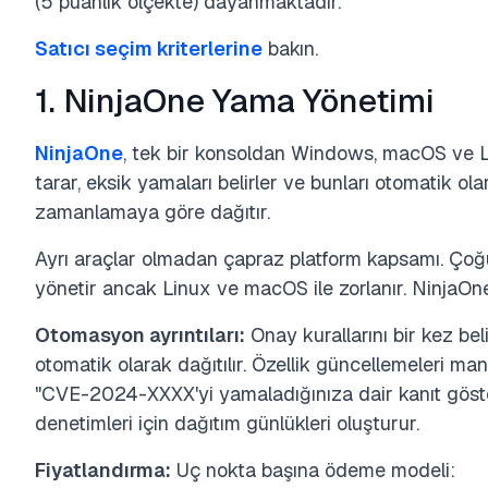
(5 puanlık ölçekte) dayanmaktadır.
Satıcı seçim kriterlerine
bakın.
1. NinjaOne Yama Yönetimi
NinjaOne
, tek bir konsoldan Windows, macOS ve Li
tarar, eksik yamaları belirler ve bunları otomatik olar
zamanlamaya göre dağıtır.
Ayrı araçlar olmadan çapraz platform kapsamı. Çoğ
yönetir ancak Linux ve macOS ile zorlanır. NinjaOne 
Otomasyon ayrıntıları:
Onay kurallarını bir kez beli
otomatik olarak dağıtılır. Özellik güncellemeleri ma
"CVE-2024-XXXX'yi yamaladığınıza dair kanıt göste
denetimleri için dağıtım günlükleri oluşturur.
Fiyatlandırma:
Uç nokta başına ödeme modeli: