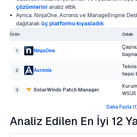
çözümlerini
analiz ettik.
Ayrıca, NinjaOne, Acronis ve ManageEngine Deskt
dağıtarak
üç platformu kıyasladık
.
Ürün
Odak
Çapraz
NinjaOne
1
başın
Teknis
Acronis
2
hepsi 
Kurums
SolarWinds Patch Manager
3
WSUS 
Daha Fazla
(
1
Analiz Edilen En İyi 12 Y