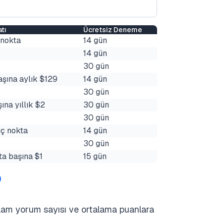
tı
Ücretsiz Deneme
 nokta
14 gün
14 gün
30 gün
şına aylık $129
14 gün
30 gün
ına yıllık $2
30 gün
30 gün
ç nokta
14 gün
30 gün
ta başına $1
15 gün
)
plam yorum sayısı ve ortalama puanlara