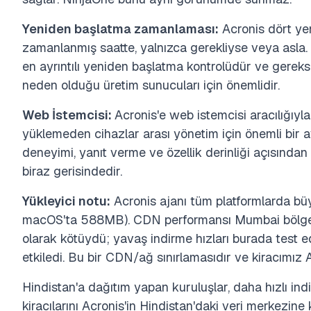
Yeniden başlatma zamanlaması:
Acronis dört yen
zamanlanmış saatte, yalnızca gerekliyse veya asla. 
en ayrıntılı yeniden başlatma kontrolüdür ve gereks
neden olduğu üretim sunucuları için önemlidir.
Web İstemcisi:
Acronis'e web istemcisi aracılığıyl
yüklemeden cihazlar arası yönetim için önemli bir 
deneyimi, yanıt verme ve özellik derinliği açısında
biraz gerisindedir.
Yükleyici notu:
Acronis ajanı tüm platformlarda büy
macOS'ta 588MB). CDN performansı Mumbai bölges
olarak kötüydü; yavaş indirme hızları burada test ed
etkiledi. Bu bir CDN/ağ sınırlamasıdır ve kiracımız
Hindistan'a dağıtım yapan kuruluşlar, daha hızlı ind
kiracılarını Acronis'in Hindistan'daki veri merkezine 