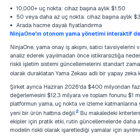
10,000+ uç nokta: cihaz başına aylık $1.50
50 veya daha az uç nokta: cihaz başına aylık $
Arada hacme dayalı fiyatlandırma
NinjaOne'ın otonom yama yönetimi interaktif 
NinjaOne, yama onay iş akışını, satıcı tavsiyelerini
analiz ederek yayılmadan önce istikrarsızlığa neden
riskli işletim sistemi güncellemelerini standart z
olarak duraklatan Yama Zekası adlı bir yapay zeka k
Şirket ayrıca Haziran 2026'da $400 milyondan fazla
değerlemesini $12.3 milyara ve toplam fonunu $1 mi
platformun yama, uç nokta ve izleme katmanlarına y
2
yeni bir ürün hattına değil.
Bu makaledeki kriterler
ekipler için pratik etki, rutin güncellemelerde daha
modelin riskli olarak işaretlediği yamalar için ayrılmış