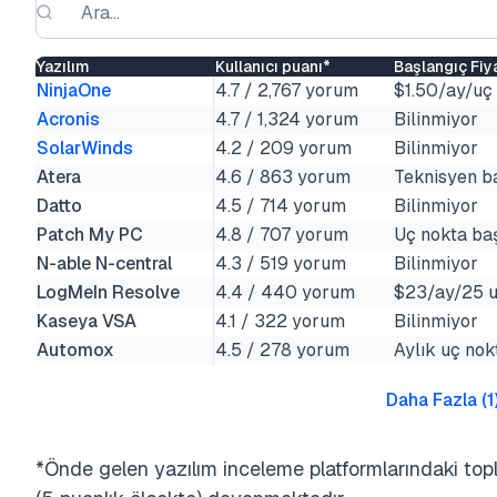
Yazılım
Kullanıcı puanı*
Başlangıç Fiya
NinjaOne
4.7 / 2,767 yorum
$1.50/ay/uç
Acronis
4.7 / 1,324 yorum
Bilinmiyor
SolarWinds
4.2 / 209 yorum
Bilinmiyor
Atera
4.6 / 863 yorum
Teknisyen ba
Datto
4.5 / 714 yorum
Bilinmiyor
Patch My PC
4.8 / 707 yorum
Uç nokta baş
N-able N-central
4.3 / 519 yorum
Bilinmiyor
LogMeIn Resolve
4.4 / 440 yorum
$23/ay/25 u
Kaseya VSA
4.1 / 322 yorum
Bilinmiyor
Automox
4.5 / 278 yorum
Aylık uç nok
Daha Fazla
(
1
*Önde gelen yazılım inceleme platformlarındaki to