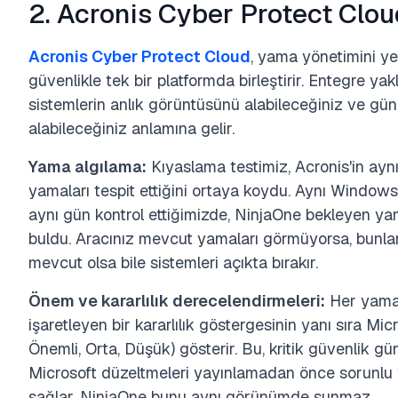
2. Acronis Cyber Protect Clou
Acronis Cyber Protect Cloud
, yama yönetimini ye
güvenlikle tek bir platformda birleştirir. Entegre 
sistemlerin anlık görüntüsünü alabileceğiniz ve gün
alabileceğiniz anlamına gelir.
Yama algılama:
Kıyaslama testimiz, Acronis'in ayn
yamaları tespit ettiğini ortaya koydu. Aynı Windows S
aynı gün kontrol ettiğimizde, NinjaOne bekleyen ya
buldu. Aracınız mevcut yamaları görmüyorsa, bunlar
mevcut olsa bile sistemleri açıkta bırakır.
Önem ve kararlılık derecelendirmeleri:
Her yama, 
işaretleyen bir kararlılık göstergesinin yanı sıra Mic
Önemli, Orta, Düşük) gösterir. Bu, kritik güvenlik g
Microsoft düzeltmeleri yayınlamadan önce sorunlu
sağlar. NinjaOne bunu aynı görünümde sunmaz.