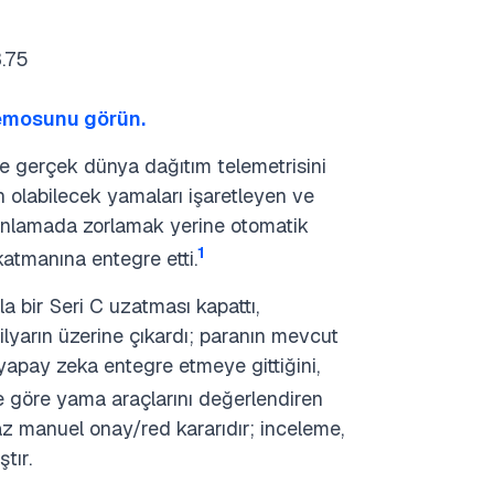
3.75
demosunu görün.
 ve gerçek dünya dağıtım telemetrisini
 olabilecek yamaları işaretleyen ve
amanlamada zorlamak yerine otomatik
1
atmanına entegre etti.
 bir Seri C uzatması kapattı,
lyarın üzerine çıkardı; paranın mevcut
apay zeka entegre etmeye gittiğini,
e göre yama araçlarını değerlendiren
 az manuel onay/red kararıdır; inceleme,
tır.