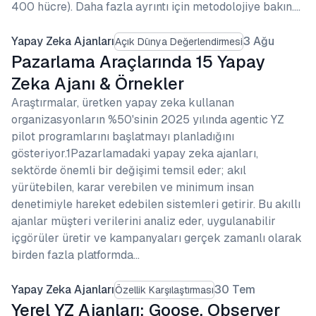
400 hücre). Daha fazla ayrıntı için metodolojiye bakın.…
Yapay Zeka Ajanları
3 Ağu
Açık Dünya Değerlendirmesi
Pazarlama Araçlarında 15 Yapay
Zeka Ajanı & Örnekler
Araştırmalar, üretken yapay zeka kullanan
organizasyonların %50'sinin 2025 yılında agentic YZ
pilot programlarını başlatmayı planladığını
gösteriyor.1Pazarlamadaki yapay zeka ajanları,
sektörde önemli bir değişimi temsil eder; akıl
yürütebilen, karar verebilen ve minimum insan
denetimiyle hareket edebilen sistemleri getirir. Bu akıllı
ajanlar müşteri verilerini analiz eder, uygulanabilir
içgörüler üretir ve kampanyaları gerçek zamanlı olarak
birden fazla platformda…
Yapay Zeka Ajanları
30 Tem
Özellik Karşılaştırması
Yerel YZ Ajanları: Goose, Observer