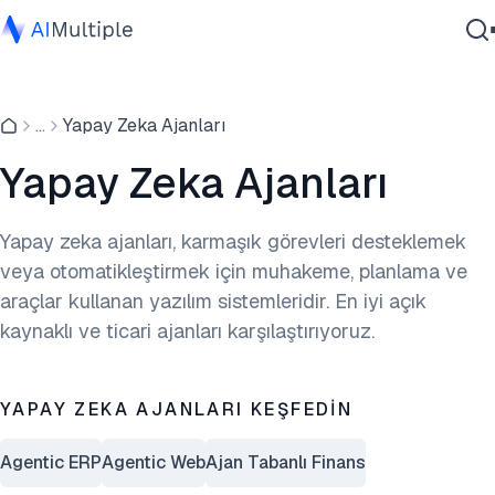
Ajanik Yapay Zeka
...
Yapay Zeka Ajanları
Siber güvenlik
Veri
Yapay Zeka Ajanları
Kurumsal Yazılım
Hizmetler
Yapay zeka ajanları, karmaşık görevleri desteklemek
veya otomatikleştirmek için muhakeme, planlama ve
araçlar kullanan yazılım sistemleridir. En iyi açık
Bize Ulaşın
kaynaklı ve ticari ajanları karşılaştırıyoruz.
YAPAY ZEKA AJANLARI KEŞFEDIN
Agentic ERP
Agentic Web
Ajan Tabanlı Finans