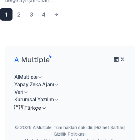
belge ayrıştırıcıları,…
1
2
3
4
AIMultiple
Yapay Zeka Ajanı
Veri
Kurumsal Yazılım
🇹🇷
Türkçe
© 2026 AIMultiple. Tüm hakları saklıdır.
|
Hizmet Şartları
|
Gizlilik Politikası
|