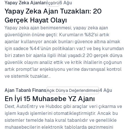
Yapay Zeka Ajanları
6 Ağu
İçgörü
Yapay Zeka Ajan Tuzakları: 20
Gerçek Hayat Olayı
Yapay zeka ajan benimsenmesi, yapay zeka ajan
güvenliğinin önüne geçti: Kurumların %82'si artık
ajanlar kullanıyor ancak bunları güvence altına almak
için sadece %44'ünün politikaları var,1 ve beş kurumdan
biri zaten bir ajanla ilgili ihlal yaşadı.2 20 gerçek dünya
güvenlik olayını analiz ettik ve kritik ihlallerin çoğunun
artık prompt'lar enjeksiyonu yerine davranışsal kontrol
ve sistemik tuzaklar…
Ajan Tabanlı Finans
4 Ağu
Açık Dünya Değerlendirmesi
En İyi 15 Muhasebe YZ Ajanı
Dext, AutoEntry ve Hubdoc gibi araçlar veri çıkarma ve
işlem kaydı işlemlerini otomatikleştirmiştir. Ancak bu
sistemler temelde hala kural tabanlıdır ve genellikle
muhasebecilerin elektronik tablolarda gezinmesini