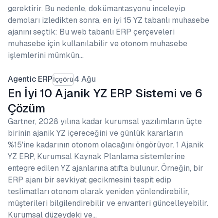
gerektirir. Bu nedenle, dokümantasyonu inceleyip
demoları izledikten sonra, en iyi 15 YZ tabanlı muhasebe
ajanını seçtik: Bu web tabanlı ERP çerçeveleri
muhasebe için kullanılabilir ve otonom muhasebe
işlemlerini mümkün…
Agentic ERP
4 Ağu
İçgörü
En İyi 10 Ajanik YZ ERP Sistemi ve 6
Çözüm
Gartner, 2028 yılına kadar kurumsal yazılımların üçte
birinin ajanik YZ içereceğini ve günlük kararların
%15'ine kadarının otonom olacağını öngörüyor. 1 Ajanik
YZ ERP, Kurumsal Kaynak Planlama sistemlerine
entegre edilen YZ ajanlarına atıfta bulunur. Örneğin, bir
ERP ajanı bir sevkiyat gecikmesini tespit edip
teslimatları otonom olarak yeniden yönlendirebilir,
müşterileri bilgilendirebilir ve envanteri güncelleyebilir.
Kurumsal düzeydeki ve…