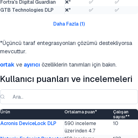
Fortra's Digital Guardian
❌*
✅
✅
GTB Technologies DLP
❌*
✅
✅
Daha Fazla
(
1
)
*Üçüncü taraf entegrasyonları çözümü destekliyorsa
mevcuttur.
ortak
ve
ayırıcı
özelliklerin tanımları için bakın.
Kullanıcı puanları ve incelemeleri
Ürün
Ortalama puan*
Çalışan
sayısı**
Acronis DeviceLock DLP
590 inceleme
10
üzerinden 4.7