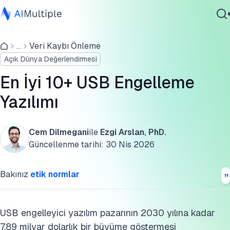
En iyi USB engelleme yazılımı karşılaştırması
...
Veri Kaybı Önleme
Ajanik Yapay Zeka
Analiz edilen en iyi 10 USB engelleme yazılımı
Açık Dünya Değerlendirmesi
Siber güvenlik
USB bırakma saldırıları
Veri
En İyi 10+ USB Engelleme
Kurumsal Yazılım
Güvenlik Güncellemeleri ve Yamalar
Yazılımı
Hizmetler
USB engelleme yazılımı nedir?
Cem Dilmegani
ile
Ezgi Arslan, PhD.
USB engelleme yazılımı temel özellikleri
Güncellenme tarihi:
30 Nis 2026
Bize Ulaşın
Neden USB engelleme yazılımına ihtiyaç duyarsınız?
Bakınız
etik normlar
USB engelleme yazılımının ortak özellikleri
USB engelleme yazılımının ayırıcı özellikleri
USB engelleyici yazılım pazarının 2030 yılına kadar
7,89 milyar dolarlık bir büyüme göstermesi