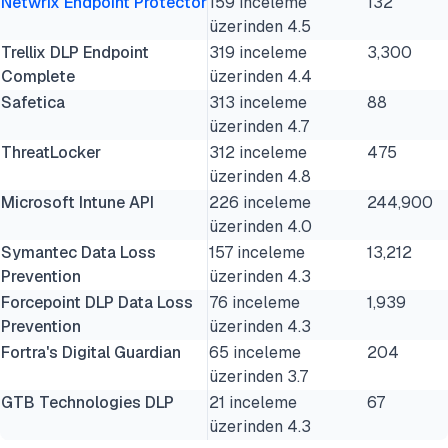
Netwrix Endpoint Protector
159 inceleme
132
üzerinden 4.5
Trellix DLP Endpoint
319 inceleme
3,300
Complete
üzerinden 4.4
Safetica
313 inceleme
88
üzerinden 4.7
ThreatLocker
312 inceleme
475
üzerinden 4.8
Microsoft Intune API
226 inceleme
244,900
üzerinden 4.0
Symantec Data Loss
157 inceleme
13,212
Prevention
üzerinden 4.3
Forcepoint DLP Data Loss
76 inceleme
1,939
Prevention
üzerinden 4.3
Fortra's Digital Guardian
65 inceleme
204
üzerinden 3.7
GTB Technologies DLP
21 inceleme
67
üzerinden 4.3