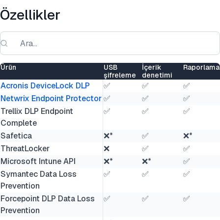
Özellikler
Ürün
USB
İçerik
Raporlama
şifreleme
denetimi
Acronis DeviceLock DLP
✅
✅
✅
Netwrix Endpoint Protector
✅
✅
✅
Trellix DLP Endpoint
✅
✅
✅
Complete
Safetica
❌*
✅
❌*
ThreatLocker
❌
✅
✅
Microsoft Intune API
❌*
❌*
✅
Symantec Data Loss
✅
✅
✅
Prevention
Forcepoint DLP Data Loss
✅
✅
✅
Prevention