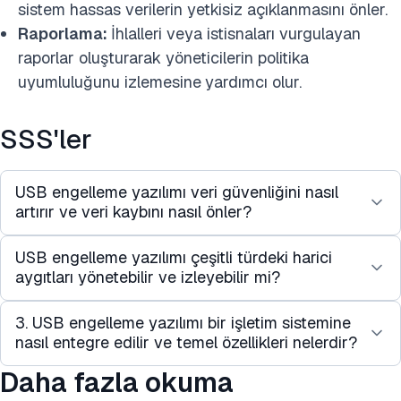
sistem hassas verilerin yetkisiz açıklanmasını önler.
Raporlama:
İhlalleri veya istisnaları vurgulayan
raporlar oluşturarak yöneticilerin politika
uyumluluğunu izlemesine
yardımcı olur.
SSS'ler
USB engelleme yazılımı veri güvenliğini nasıl
artırır ve veri kaybını nasıl önler?
USB engelleme yazılımı çeşitli türdeki harici
USB engelleme yazılımı, USB portlarını
aygıtları yönetebilir ve izleyebilir mi?
engelleyerek ve kişisel USB aygıtlarının ve diğer
çıkarılabilir aygıtların kullanımını kısıtlayarak veri
3. USB engelleme yazılımı bir işletim sistemine
Modern USB engelleme çözümleri, yöneticilerin
güvenliğinde kritik bir rol oynar. Hassas verilerin
nasıl entegre edilir ve temel özellikleri nelerdir?
bağlı tüm USB aygıtları için USB port erişimini
yetkisiz transferini korumaya yardımcı olarak veri
kontrol etmelerine olanak tanıyan kapsamlı aygıt
Daha fazla okuma
sızıntılarını ve potansiyel ihlalleri önler. Otomatik
USB engelleyici yazılım, uç nokta güvenlik
yönetim özellikleri sunar. Belirli aygıtlar için ayrıntılı