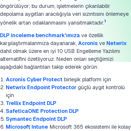
SSS'ler
öngörülüyor; bu durum, işletmelerin çıkarılabilir
Daha fazla okuma
depolama aygıtları aracılığıyla veri sızıntısını önlemeye
1
yönelik artan odaklanmasını yansıtmaktadır.
Harici bağlantılar
DLP inceleme benchmark'ımıza
ve özellik
Bu araştırmayı kaynak gösterin
karşılaştırmalarımıza dayanarak,
Acronis
ve
Netwrix
dahil olmak üzere en iyi 10 USB Engelleme Yazılımı
alternatifini özetliyoruz. Neden onları seçtiğimizi
aşağıdaki bağlantıları takip ederek görün:
Acronis Cyber Protect
birleşik platform için
Netwrix
Endpoint Protector
güçlü aygıt kontrolü
için
Trellix Endpoint DLP
SafeticaONE Protection DLP
Symantec Endpoint DLP
Microsoft Intune
Microsoft 365 ekosistemi ile kolay