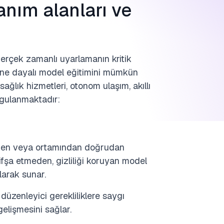
nım alanları ve
gerçek zamanlı uyarlamanın kritik
liğine dayalı model eğitimini mümkün
sağlık hizmetleri, otonom ulaşım, akıllı
ygulanmaktadır:
nden veya ortamından doğrudan
ifşa etmeden, gizliliği koruyan model
larak sunar.
 düzenleyici gerekliliklere saygı
elişmesini sağlar.