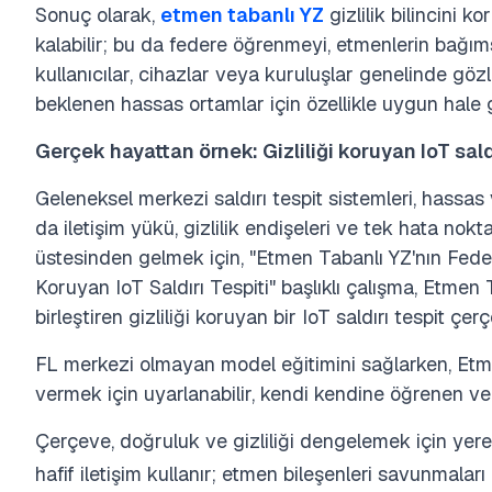
Sonuç olarak,
etmen tabanlı YZ
gizlilik bilincini ko
kalabilir; bu da federe öğrenmeyi, etmenlerin bağı
kullanıcılar, cihazlar veya kuruluşlar genelinde g
beklenen hassas ortamlar için özellikle uygun hale ge
Gerçek hayattan örnek: Gizliliği koruyan IoT sald
Geleneksel merkezi saldırı tespit sistemleri, hassas
da iletişim yükü, gizlilik endişeleri ve tek hata nokta
üstesinden gelmek için, "Etmen Tabanlı YZ'nın Fede
Koruyan IoT Saldırı Tespiti" başlıklı çalışma, Etmen
birleştiren gizliliği koruyan bir IoT saldırı tespit çe
FL merkezi olmayan model eğitimini sağlarken, Etme
vermek için uyarlanabilir, kendi kendine öğrenen ve
Çerçeve, doğruluk ve gizliliği dengelemek için yere
hafif iletişim kullanır; etmen bileşenleri savunmalar