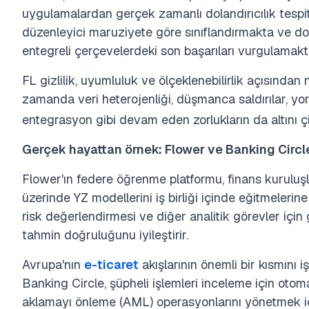
uygulamalardan gerçek zamanlı dolandırıcılık tespiti
düzenleyici maruziyete göre sınıflandırmakta ve dol
entegreli çerçevelerdeki son başarıları vurgulamakt
FL gizlilik, uyumluluk ve ölçeklenebilirlik açısında
zamanda veri heterojenliği, düşmanca saldırılar, yor
entegrasyon gibi devam eden zorlukların da altını ç
Gerçek hayattan örnek: Flower ve Banking Circl
Flower'ın federe öğrenme platformu, finans kuruluşl
üzerinde YZ modellerini iş birliği içinde eğitmelerine 
risk değerlendirmesi ve diğer analitik görevler için g
tahmin doğruluğunu iyileştirir.
Avrupa'nın
e-ticaret
akışlarının önemli bir kısmını 
Banking Circle, şüpheli işlemleri inceleme için otom
aklamayı önleme (AML) operasyonlarını yönetmek iç