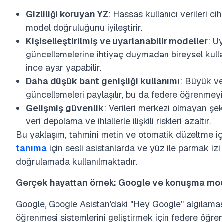
Gizliliği koruyan YZ
: Hassas kullanıcı verileri cih
model doğruluğunu iyileştirir.
Kişiselleştirilmiş ve uyarlanabilir modeller
: U
güncellemelerine ihtiyaç duymadan bireysel kulla
ince ayar yapabilir.
Daha düşük bant genişliği kullanımı
: Büyük ve
güncellemeleri paylaşılır, bu da federe öğrenmeyi m
Gelişmiş güvenlik
: Verileri merkezi olmayan şe
veri depolama ve ihlallerle ilişkili riskleri azaltır.
Bu yaklaşım, tahmini metin ve otomatik düzeltme için
tanıma
için sesli asistanlarda ve yüz ile parmak izi
doğrulamada kullanılmaktadır.
Gerçek hayattan örnek: Google ve konuşma model
Google, Google Asistan'daki "Hey Google" algılamas
öğrenmesi sistemlerini geliştirmek için federe öğrenm