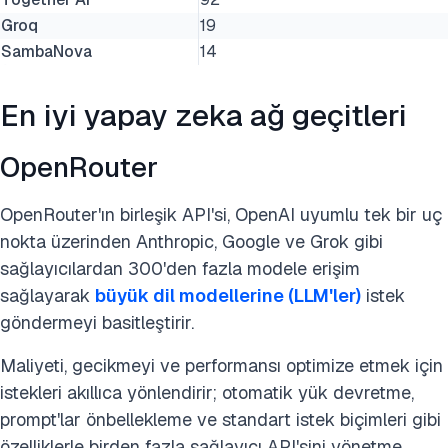
Groq
19
SambaNova
14
En iyi yapay zeka ağ geçitleri
OpenRouter
OpenRouter'ın birleşik API'si, OpenAI uyumlu tek bir uç
nokta üzerinden Anthropic, Google ve Grok gibi
sağlayıcılardan 300'den fazla modele erişim
sağlayarak
büyük dil modellerine (LLM'ler)
istek
göndermeyi basitleştirir.
Maliyeti, gecikmeyi ve performansı optimize etmek için
istekleri akıllıca yönlendirir; otomatik yük devretme,
prompt'lar önbellekleme ve standart istek biçimleri gibi
özelliklerle birden fazla sağlayıcı API'sini yönetme