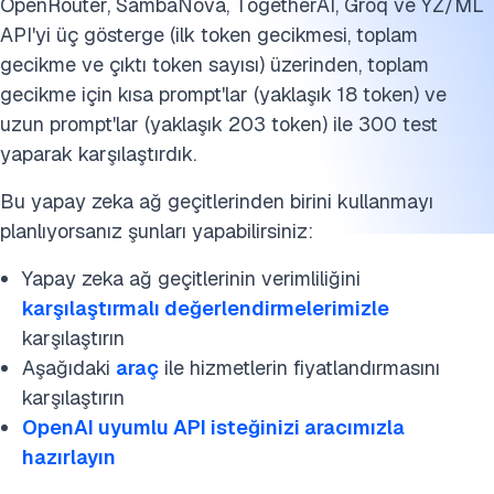
OpenRouter, SambaNova, TogetherAI, Groq ve YZ/ML
nasıl farklıdır?
API'yi üç gösterge (ilk token gecikmesi, toplam
Yapay zeka entegrasyonu için yapay zeka ağ geçidi
gecikme ve çıktı token sayısı) üzerinden, toplam
kullanmanın temel faydaları nelerdir?
gecikme için kısa prompt'lar (yaklaşık 18 token) ve
uzun prompt'lar (yaklaşık 203 token) ile 300 test
Bir Yapay Zeka Ağ Geçidi gelişmiş güvenlik mimarisini nası
yaparak karşılaştırdık.
sağlar?
Bu yapay zeka ağ geçitlerinden birini kullanmayı
Yapay Zeka Ağ Geçitleri için hangi dağıtım seçenekleri
planlıyorsanız şunları yapabilirsiniz:
mevcuttur?
Yapay zeka ağ geçitlerinin verimliliğini
Yapay zeka ağ geçidi kullanmanın dezavantajları nelerdir?
karşılaştırmalı değerlendirmelerimizle
Daha gelişmiş Yapay Zeka Ağ Geçitleri
karşılaştırın
Aşağıdaki
araç
ile hizmetlerin fiyatlandırmasını
Yapay Zeka Ağ Geçitleri ile Yapay Zeka Sağlayıcıları
karşılaştırın
arasındaki fark nedir?
OpenAI uyumlu API isteğinizi aracımızla
Karşılaştırma metodolojisi
hazırlayın