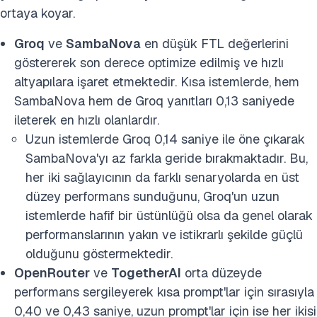
ortaya koyar.
Groq
ve
SambaNova
en düşük FTL değerlerini
göstererek son derece optimize edilmiş ve hızlı
altyapılara işaret etmektedir. Kısa istemlerde, hem
SambaNova hem de Groq yanıtları 0,13 saniyede
ileterek en hızlı olanlardır.
Uzun istemlerde Groq 0,14 saniye ile öne çıkarak
SambaNova'yı az farkla geride bırakmaktadır. Bu,
her iki sağlayıcının da farklı senaryolarda en üst
düzey performans sunduğunu, Groq'un uzun
istemlerde hafif bir üstünlüğü olsa da genel olarak
performanslarının yakın ve istikrarlı şekilde güçlü
olduğunu göstermektedir.
OpenRouter
ve
TogetherAI
orta düzeyde
performans sergileyerek kısa prompt'lar için sırasıyla
0,40 ve 0,43 saniye, uzun prompt'lar için ise her ikisi