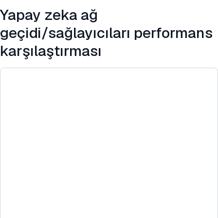
SSS'ler
Yapay zeka ağ
Harici Bağlantılar
geçidi/sağlayıcıları performans
karşılaştırması
Bu benchmarkı kaynak gösterin