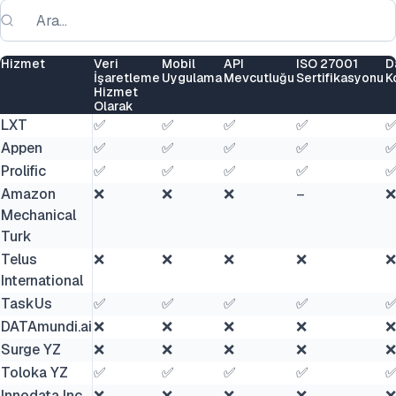
Hizmet
Veri
Mobil
API
ISO 27001
D
İşaretleme
Uygulama
Mevcutluğu
Sertifikasyonu
K
Hizmet
Olarak
LXT
✅
✅
✅
✅
Appen
✅
✅
✅
✅
Prolific
✅
✅
✅
✅
Amazon
❌
❌
❌
–
❌
Mechanical
Turk
Telus
❌
❌
❌
❌
❌
International
TaskUs
✅
✅
✅
✅
DATAmundi.ai
❌
❌
❌
❌
❌
Surge YZ
❌
❌
❌
❌
❌
Toloka YZ
✅
✅
✅
✅
Innodata Inc
❌
❌
❌
❌
❌