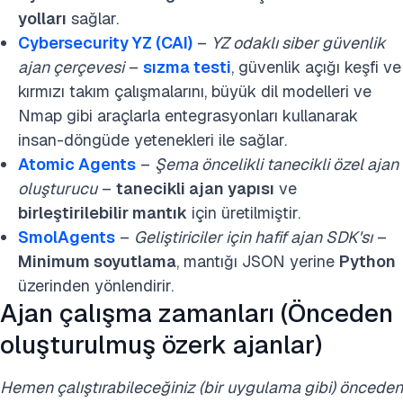
yolları
sağlar.
Cybersecurity YZ (CAI)
–
YZ odaklı siber güvenlik
ajan çerçevesi
–
sızma testi
, güvenlik açığı keşfi ve
kırmızı takım çalışmalarını, büyük dil modelleri ve
Nmap gibi araçlarla entegrasyonları kullanarak
insan-döngüde yetenekleri ile sağlar.
Atomic Agents
–
Şema öncelikli tanecikli özel ajan
oluşturucu
–
tanecikli ajan yapısı
ve
birleştirilebilir mantık
için üretilmiştir.
SmolAgents
–
Geliştiriciler için hafif ajan SDK'sı
–
Minimum soyutlama
, mantığı JSON yerine
Python
üzerinden yönlendirir.
Ajan çalışma zamanları (Önceden
oluşturulmuş özerk ajanlar)
Hemen çalıştırabileceğiniz (bir uygulama gibi) önceden