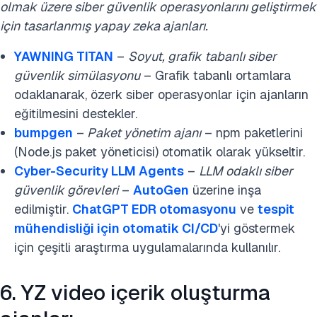
olmak üzere siber güvenlik operasyonlarını geliştirmek
için tasarlanmış yapay zeka ajanları.
YAWNING TITAN
–
Soyut, grafik tabanlı siber
güvenlik simülasyonu
– Grafik tabanlı ortamlara
odaklanarak, özerk siber operasyonlar için ajanların
eğitilmesini destekler.
bumpgen
–
Paket yönetim ajanı
– npm paketlerini
(Node.js paket yöneticisi) otomatik olarak yükseltir.
Cyber-Security LLM Agents
–
LLM odaklı siber
güvenlik görevleri
–
AutoGen
üzerine inşa
edilmiştir.
ChatGPT EDR otomasyonu
ve
tespit
mühendisliği için otomatik CI/CD
'yi göstermek
için çeşitli araştırma uygulamalarında kullanılır.
6. YZ video içerik oluşturma