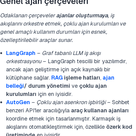
Genel ajan çerçeveleri
Odaklanan çerçeveler
ajanlar oluşturmaya
, iş
akışlarını orkestre etmek, çoklu ajan kurulumları ve
genel amaçlı kullanım durumları için esnek,
özelleştirilebilir araçlar sunar.
LangGraph
–
Graf tabanlı LLM iş akışı
orkestrasyonu
– LangGraph tescilli bir yazılımdır,
ancak ajan geliştirme için açık kaynaklı bir
kütüphane sağlar.
RAG
işleme hatları
,
ajan
belleği
/
durum yönetimi
ve
çoklu ajan
kurulumları
için en iyisidir.
AutoGen
–
Çoklu ajan asenkron işbirliği
– Sohbet
benzeri API'ler aracılığıyla
araç kullanan ajanları
koordine etmek için tasarlanmıştır. Karmaşık iş
akışlarını otomatikleştirmek için, özellikle
özerk kod
üretiminde
en iyisidir.