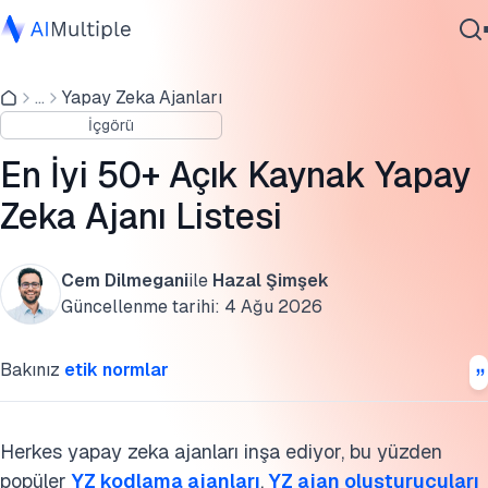
Yapay zeka ajanları hakkında nasıl düşünmeli?
...
Yapay Zeka Ajanları
Ajanik Yapay Zeka
Bir YZ ajanı tam olarak nedir?
İçgörü
Siber güvenlik
Bu ajanlar tamamen özerk mi?
Veri
En İyi 50+ Açık Kaynak Yapay
Kurumsal Yazılım
Yapay zeka ajanları ne zaman (ve ne zaman
Zeka Ajanı Listesi
Hizmetler
kullanılmamalı) kullanılmalıdır
Açık kaynak yapay zeka ajanı örnekleri
Cem Dilmegani
ile
Hazal Şimşek
Güncellenme tarihi:
4 Ağu 2026
1. Ajan çerçeveleri (Kendin Yap)
Bize Ulaşın
Bakınız
etik normlar
2. İş akışı otomasyonu ve orkestrasyonu
3. Web otomasyonu ve gezinme
Herkes yapay zeka ajanları inşa ediyor, bu yüzden
4. Kodlama ve geliştirme ajanları
popüler
YZ kodlama ajanları
,
YZ ajan oluşturucuları