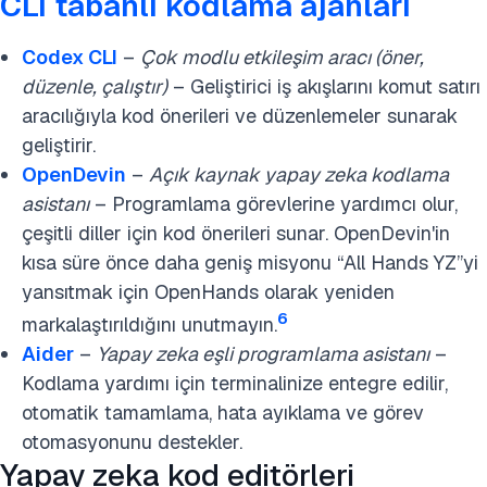
CLI tabanlı kodlama ajanları
Codex C
LI
–
Çok modlu etkileşim aracı (öner,
düzenle, çalıştır)
– Geliştirici iş akışlarını komut satırı
aracılığıyla kod önerileri ve düzenlemeler sunarak
geliştirir.
OpenDevin
–
Açık kaynak yapay zeka kodlama
asistanı
– Programlama görevlerine yardımcı olur,
çeşitli diller için kod önerileri sunar. OpenDevin'in
kısa süre önce daha geniş misyonu “All Hands YZ”yi
yansıtmak için OpenHands olarak yeniden
6
markalaştırıldığını unutmayın.
Aider
–
Yapay zeka eşli programlama asistanı
–
Kodlama yardımı için terminalinize entegre edilir,
otomatik tamamlama, hata ayıklama ve görev
otomasyonunu destekler.
Yapay zeka kod editörleri