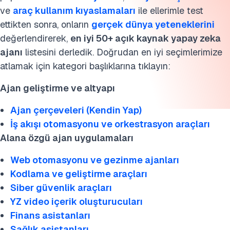
ve
araç kullanım kıyaslamaları
ile ellerimle test
5. Siber güvenlik ajanları
ettikten sonra, onların
gerçek dünya yeteneklerini
6. YZ video içerik oluşturma ajanları
değerlendirerek,
en iyi 50+ açık kaynak yapay zeka
ajanı
listesini derledik. Doğrudan en iyi seçimlerimize
7. Finans ajanları
atlamak için kategori başlıklarına tıklayın:
8. Sağlık ajanları
Ajan geliştirme ve altyapı
9. Araştırma ajanları
Ajan çerçeveleri (Kendin Yap)
İş akışı otomasyonu ve orkestrasyon araçları
10. Veri analizi ajanları
Alana özgü ajan uygulamaları
11. Kişisel yardım ajanları
Web otomasyonu ve gezinme ajanları
Yapay zeka ajan sistemleri oluşturma
Kodlama ve geliştirme araçları
Siber güvenlik araçları
Gerçek dünya yapay zeka ajanı projeleri
YZ video içerik oluşturucuları
Finans asistanları
Daha fazla bilgi
Sağlık asistanları