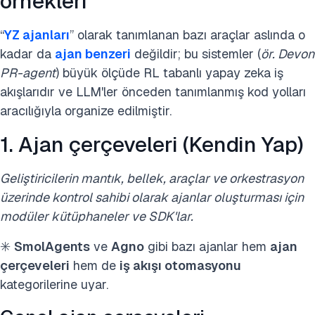
örnekleri
“
YZ ajanları
” olarak tanımlanan bazı araçlar aslında o
kadar da
ajan benzeri
değildir; bu sistemler (
ör. Devon
PR-agent
) büyük ölçüde RL tabanlı yapay zeka iş
akışlarıdır ve LLM'ler önceden tanımlanmış kod yolları
aracılığıyla organize edilmiştir.
1. Ajan çerçeveleri (Kendin Yap)
Geliştiricilerin mantık, bellek, araçlar ve orkestrasyon
üzerinde kontrol sahibi olarak ajanlar oluşturması için
modüler kütüphaneler ve SDK'lar.
✳️
SmolAgents
ve
Agno
gibi bazı ajanlar hem
ajan
çerçeveleri
hem de
iş akışı otomasyonu
kategorilerine uyar.