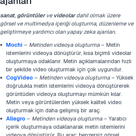
ajanları
sanat
,
görüntüler
ve
videolar
dahil olmak üzere
görsel ve multimedya içeriği oluşturma, düzenleme ve
geliştirmeye yardımcı olan yapay zeka ajanları.
Mochi
–
Metinden videoya oluşturma
– Metin
istemlerini videoya dönüştürür, kısa biçimli videolar
oluşturmaya odaklanır. Metin açıklamalarından hızlı
bir şekilde video oluşturmak için çok uygundur.
CogVideo
–
Metinden videoya oluşturma
– Yüksek
doğrulukla metin istemlerini videoya dönüştürerek
görüntüden videoya oluşturmayı mümkün kılar.
Metin veya görüntülerden yüksek kaliteli video
oluşturmak için daha gelişmiş bir araç.
Allegro
–
Metinden videoya oluşturma
– Yaratıcı
içerik oluşturmaya odaklanarak metin istemlerini
videoya dönüştürür. Bu araç, benzersiz görsel