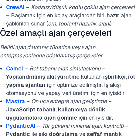
CrewAI
–
Kodsuz/düşük kodlu çoklu ajan çerçevesi
– Başlamak için en kolay araçlardan biri, hazır ajan
şablonları sunar (
örn. toplantı hazırlık ajanı
).
Özel amaçlı ajan çerçeveleri
Belirli ajan davranış türlerine veya ajan
entegrasyonlarına odaklanmış çerçeveler.
Camel
–
Rol tabanlı ajan simülasyonu
–
Yapılandırılmış akıl yürütme
kullanan
işbirlikçi, rol
yapma ajanları
için optimize edilmiştir. İş akışı
otomasyonu ve yapay veri üretimi için en iyisidir.
Mastra
–
Ön uça entegre ajan geliştirme
–
JavaScript tabanlı
,
kullanıcıya dönük
uygulamalara
ajan gömme
için en iyisidir.
PydanticAI
–
Tür güvenli minimal ajan kontrolü
–
Pydantic
ile
sıkı doğrulama
ve
şeffaf mantık