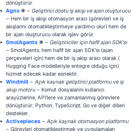
dönüştürür.
Agno
✳️
–
Geliştirici dostu iş akışı ve ajan oluşturucu
– Hem bir iş akışı otomasyon aracı (görevleri ve iş
akışlarını otomatikleştirmeye yardımcı olur) hem de
bir ajan oluşturucu olarak işlev görür.
SmolAgents
✳️
–
Geliştiriciler için hafif ajan SDK'sı
– SmolAgents, hem hafif bir ajan SDK'sı (ajan
çerçeveleri için) hem de bir iş akışı aracı olarak (
Hugging Face modelleriyle entegre olduğu için)
hizmet edecek kadar esnektir.
Windmill
–
Açık kaynak geliştirici platformu ve iş
akışı motoru
– Komut dosyalarını kullanıcı
arayüzlerine, API'lere ve zamanlanmış görevlere
dönüştürür; Python, TypeScript, Go ve diğer dilleri
destekler.
Activepieces
–
Açık kaynak otomasyon platformu
– Görevleri otomatikleştirmek ve uygulamaları