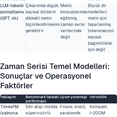
LLM-tabanlı
Çıkarımda düşük;
Metin
Büyük dil
promptlama
sayısal dizilerin
korpuslarında
modelleri;
(GPT, vb.)
dikkatli metin
eğitilmiş,
metin için
biçimlendirmesini
zaman serisi
tasarlanmış
gerektirir
verilerinde
tokenizasyon,
değil
sayısal
bağımlılıklar
için değil
Zaman Serisi Temel Modelleri:
Sonuçlar ve Operasyonel
Faktörler
Yaklaşım
Benchmark'lardaki
Uyum yeteneği
Verimlilik
performans
TimesFM
Sıfır atışlı modda
Finans, enerji,
Kompakt
(yalnızca
süpervizörlü
perakende,
(~200M