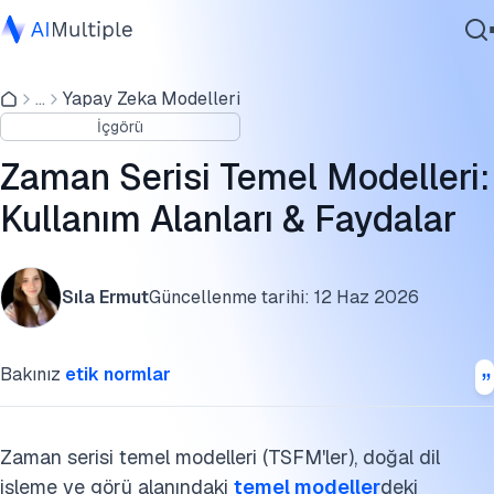
Zaman Serisi Temel Modelleri Nedir?
...
Yapay Zeka Modelleri
Ajanik Yapay Zeka
TSFM'lerin temel özellikleri ve mimarisi
İçgörü
Siber güvenlik
Birincil kullanım alanları nelerdir?
Veri
Zaman Serisi Temel Modelleri:
Kurumsal Yazılım
TSFM'leri Benimseyen Endüstriler
Kullanım Alanları & Faydalar
Hizmetler
Zaman Serisi Temel Modellerinin Faydaları
Sıla Ermut
Güncellenme tarihi:
12 Haz 2026
Zorluklar
Bize Ulaşın
Zaman Serisi Temel Modelleri: Geliştirme ve Tasarım
Bakınız
etik normlar
Faktörleri
Zaman Serisi Temel Modelleri: Sonuçlar ve Operasyonel
Faktörler
Zaman serisi temel modelleri (TSFM'ler), doğal dil
işleme ve görü alanındaki
temel modeller
deki