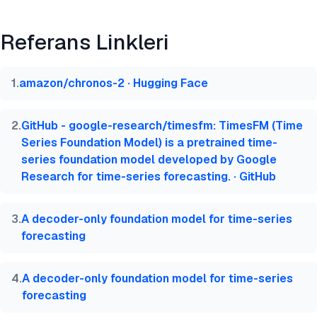
Önizleme
HTML
Kopyala
Referans Linkleri
@misc{ermut2026,

  author = {Ermut, Sıla},

  title  = {{Zaman Serisi Temel Modelleri: Kullanım
1
.
amazon/chronos-2 · Hugging Face
  year   = {2026},

  month  = jun,

  howpublished    = {\url{https://aimultiple.com/t
2
.
GitHub - google-research/timesfm: TimesFM (Time
  note   = {AIMultiple. Erişim tarihi: 12 Haziran 2
Series Foundation Model) is a pretrained time-
}
series foundation model developed by Google
Research for time-series forecasting. · GitHub
3
.
A decoder-only foundation model for time-series
forecasting
4
.
A decoder-only foundation model for time-series
forecasting