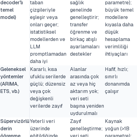
decoder'lı
taban
sağlık
parametre);
temel
çizgileriyle
genelinde
büyük temel
model)
eşleşir veya
genelleştirir;
modellere
onları geçer;
transfer
kıyasla daha
istatistiksel
öğrenme ve
düşük
modellerden ve
birkaç atışlı
hesaplama
LLM
ayarlamaları
verimliliği
promptlamadan
destekler
ihtiyaçları
daha iyi
Geleneksel
Kararlı, kısa
Alanlar
Hafif, hızlı;
yöntemler
ufuklu serilerde
arasında çok
sınırlı
(ARIMA,
güçlü; düzensiz
az veya hiç
donanımda
ETS, vb.)
veya çok
aktarım yok;
çalışır
değişkenli
veri seti
verilerde zayıf
başına yeniden
uydurulmalı
Süpervizörlü
Yeterli veri
Zayıf
Kaynak
derin
üzerinde
genelleştirme;
yoğun (>1B
öğrenme
eğitildiğinde
veri seti
parametre);