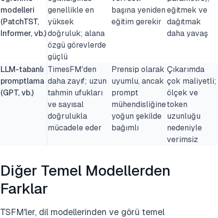
modelleri
genellikle en
başına yeniden
eğitmek ve
(PatchTST,
yüksek
eğitim gerekir
dağıtmak
Informer, vb.)
doğruluk; alana
daha yavaş
özgü görevlerde
güçlü
LLM-tabanlı
TimesFM'den
Prensip olarak
Çıkarımda
promptlama
daha zayıf; uzun
uyumlu, ancak
çok maliyetli;
(GPT, vb.)
tahmin ufukları
prompt
ölçek ve
ve sayısal
mühendisliğine
token
doğrulukla
yoğun şekilde
uzunluğu
mücadele eder
bağımlı
nedeniyle
verimsiz
Diğer Temel Modellerden
Farklar
TSFM'ler, dil modellerinden ve görü temel