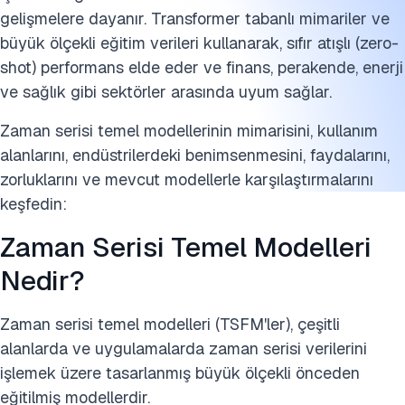
Diğer Temel Modellerden Farklar
gelişmelere dayanır. Transformer tabanlı mimariler ve
büyük ölçekli eğitim verileri kullanarak, sıfır atışlı (zero-
Sonuç
shot) performans elde eder ve finans, perakende, enerji
Bu araştırmayı kaynak gösterin
ve sağlık gibi sektörler arasında uyum sağlar.
Zaman serisi temel modellerinin mimarisini, kullanım
alanlarını, endüstrilerdeki benimsenmesini, faydalarını,
zorluklarını ve mevcut modellerle karşılaştırmalarını
keşfedin:
Zaman Serisi Temel Modelleri
Nedir?
Zaman serisi temel modelleri (TSFM'ler), çeşitli
alanlarda ve uygulamalarda zaman serisi verilerini
işlemek üzere tasarlanmış büyük ölçekli önceden
eğitilmiş modellerdir.