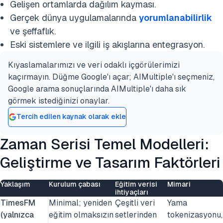
Gelişen ortamlarda dağılım kayması.
Gerçek dünya uygulamalarında
yorumlanabilirlik
ve şeffaflık.
Eski sistemlere ve ilgili iş akışlarına entegrasyon.
Kıyaslamalarımızı ve veri odaklı içgörülerimizi
kaçırmayın. Düğme Google'ı açar; AIMultiple'ı seçmeniz,
Google arama sonuçlarında AIMultiple'ı daha sık
görmek istediğinizi onaylar.
Tercih edilen kaynak olarak ekle
Zaman Serisi Temel Modelleri:
Geliştirme ve Tasarım Faktörleri
Yaklaşım
Kurulum çabası
Eğitim verisi
Mimari
ihtiyaçları
TimesFM
Minimal; yeniden
Çeşitli veri
Yama
(yalnızca
eğitim olmaksızın
setlerinden
tokenizasyonu,