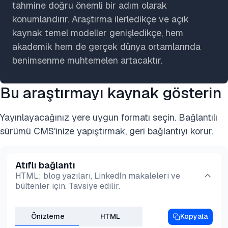
tahmine doğru önemli bir adım olarak
konumlandırır. Araştırma ilerledikçe ve açık
kaynak temel modeller genişledikçe, hem
akademik hem de gerçek dünya ortamlarında
benimsenme muhtemelen artacaktır.
Bu araştırmayı kaynak gösterin
Yayınlayacağınız yere uygun formatı seçin. Bağlantılı
sürümü CMS'inize yapıştırmak, geri bağlantıyı korur.
Atıflı bağlantı
HTML; blog yazıları, LinkedIn makaleleri ve
bültenler için. Tavsiye edilir.
Önizleme
HTML
Kopyala