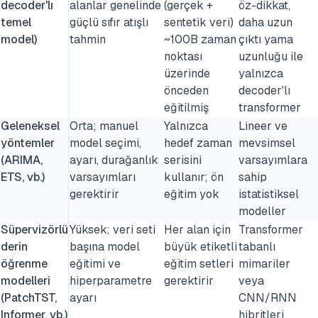
decoder'lı
alanlar genelinde
(gerçek +
öz-dikkat,
temel
güçlü sıfır atışlı
sentetik veri)
daha uzun
model)
tahmin
~100B zaman
çıktı yama
noktası
uzunluğu ile
üzerinde
yalnızca
önceden
decoder'lı
eğitilmiş
transformer
Geleneksel
Orta; manuel
Yalnızca
Lineer ve
yöntemler
model seçimi,
hedef zaman
mevsimsel
(ARIMA,
ayarı, durağanlık
serisini
varsayımlara
ETS, vb.)
varsayımları
kullanır; ön
sahip
gerektirir
eğitim yok
istatistiksel
modeller
Süpervizörlü
Yüksek; veri seti
Her alan için
Transformer
derin
başına model
büyük etiketli
tabanlı
öğrenme
eğitimi ve
eğitim setleri
mimariler
modelleri
hiperparametre
gerektirir
veya
(PatchTST,
ayarı
CNN/RNN
Informer, vb.)
hibritleri