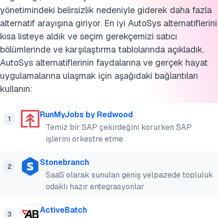
yönetimindeki belirsizlik nedeniyle giderek daha fazla
alternatif arayışına giriyor. En iyi AutoSys alternatiflerini
kısa listeye aldık ve seçim gerekçemizi satıcı
bölümlerinde ve karşılaştırma tablolarında açıkladık.
AutoSys alternatiflerinin faydalarına ve gerçek hayat
uygulamalarına ulaşmak için aşağıdaki bağlantıları
kullanın:
RunMyJobs by Redwood
1
Temiz bir SAP çekirdeğini korurken SAP
işlerini orkestre etme
Stonebranch
2
SaaS olarak sunulan geniş yelpazede topluluk
odaklı hazır entegrasyonlar
ActiveBatch
3