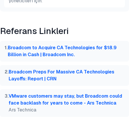
yöneticileri için.
Önizleme
HTML
Kopyala
Referans Linkleri
@misc{dilmegani2026,

  author = {Dilmegani, Cem and Şimşek, Hazal},

  title  = {{AutoSys'e En İyi 11 Alternatifi Karşıl
1
.
Broadcom to Acquire CA Technologies for $18.9
  year   = {2026},

Billion in Cash | Broadcom Inc.
  month  = jul,

  howpublished    = {\url{https://aimultiple.com/au
  note   = {AIMultiple. Erişim tarihi: 28 Temmuz 20
2
.
Broadcom Preps For Massive CA Technologies
}
Layoffs: Report | CRN
3
.
VMware customers may stay, but Broadcom could
face backlash for years to come - Ars Technica
Ars Technica