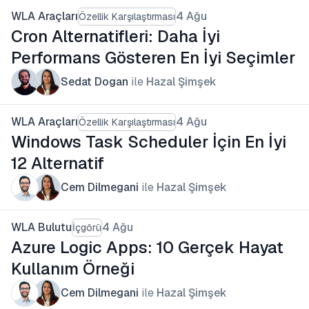
WLA Araçları
4 Ağu
Özellik Karşılaştırması
Cron Alternatifleri: Daha İyi
Performans Gösteren En İyi Seçimler
Sedat Dogan
ile
Hazal Şimşek
WLA Araçları
4 Ağu
Özellik Karşılaştırması
Windows Task Scheduler İçin En İyi
12 Alternatif
Cem Dilmegani
ile
Hazal Şimşek
WLA Bulutu
4 Ağu
İçgörü
Azure Logic Apps: 10 Gerçek Hayat
Kullanım Örneği
Cem Dilmegani
ile
Hazal Şimşek