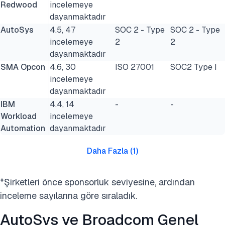
Redwood
incelemeye
dayanmaktadır
AutoSys
4.5, 47
SOC 2 - Type
SOC 2 - Type
incelemeye
2
2
dayanmaktadır
SMA Opcon
4.6, 30
ISO 27001
SOC2 Type I
incelemeye
dayanmaktadır
IBM
4.4, 14
-
-
Workload
incelemeye
Automation
dayanmaktadır
Daha Fazla
(
1
)
*Şirketleri önce sponsorluk seviyesine, ardından
inceleme sayılarına göre sıraladık.
AutoSys ve Broadcom Genel