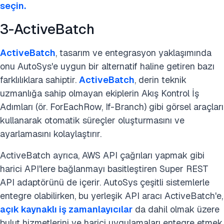
seçin.
3-ActiveBatch
ActiveBatch
, tasarım ve entegrasyon yaklaşımında
onu AutoSys'e uygun bir alternatif haline getiren bazı
farklılıklara sahiptir.
ActiveBatch
, derin teknik
uzmanlığa sahip olmayan ekiplerin Akış Kontrol İş
Adımları (ör. ForEachRow, If-Branch) gibi görsel araçları
kullanarak otomatik süreçler oluşturmasını ve
ayarlamasını kolaylaştırır.
ActiveBatch ayrıca, AWS API çağrıları yapmak gibi
harici API'lere bağlanmayı basitleştiren Super REST
API adaptörünü de içerir. AutoSys çeşitli sistemlerle
entegre olabilirken, bu yerleşik API aracı ActiveBatch'e,
açık kaynaklı iş zamanlayıcılar
da dahil olmak üzere
bulut hizmetlerini ve harici uygulamaları entegre etmek