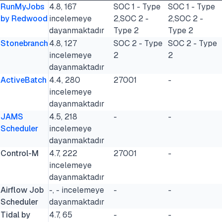
RunMyJobs
4.8, 167
SOC 1 - Type
SOC 1 - Type
by Redwood
incelemeye
2,SOC 2 -
2,SOC 2 -
dayanmaktadır
Type 2
Type 2
Stonebranch
4.8, 127
SOC 2 - Type
SOC 2 - Type
incelemeye
2
2
dayanmaktadır
ActiveBatch
4.4, 280
27001
-
incelemeye
dayanmaktadır
JAMS
4.5, 218
-
-
Scheduler
incelemeye
dayanmaktadır
Control-M
4.7, 222
27001
-
incelemeye
dayanmaktadır
Airflow Job
-, - incelemeye
-
-
Scheduler
dayanmaktadır
Tidal by
4.7, 65
-
-