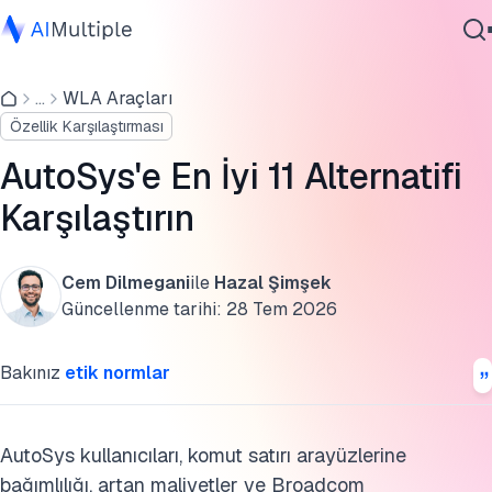
En iyi alternatiflerin karşılaştırması
...
WLA Araçları
Ajanik Yapay Zeka
AutoSys ve Broadcom Genel Bakış
Özellik Karşılaştırması
Siber güvenlik
Analiz edilen en iyi AutoSys alternatifleri
Veri
AutoSys'e En İyi 11 Alternatifi
Kurumsal Yazılım
Bu araştırmayı kaynak gösterin
Karşılaştırın
Hizmetler
Cem Dilmegani
ile
Hazal Şimşek
Güncellenme tarihi:
28 Tem 2026
Bize Ulaşın
Bakınız
etik normlar
AutoSys kullanıcıları, komut satırı arayüzlerine
bağımlılığı, artan maliyetler ve Broadcom