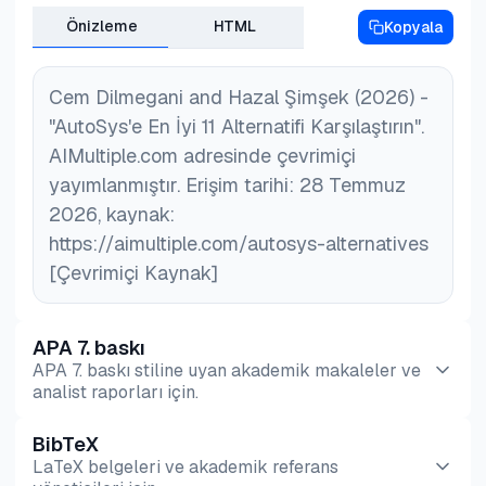
Önizleme
HTML
Kopyala
Cem Dilmegani and Hazal Şimşek (2026) -
"AutoSys'e En İyi 11 Alternatifi Karşılaştırın".
AIMultiple.com adresinde çevrimiçi
yayımlanmıştır. Erişim tarihi: 28 Temmuz
2026, kaynak:
https://aimultiple.com/autosys-alternatives
[Çevrimiçi Kaynak]
APA 7. baskı
APA 7. baskı stiline uyan akademik makaleler ve
analist raporları için.
BibTeX
Önizleme
HTML
Kopyala
LaTeX belgeleri ve akademik referans