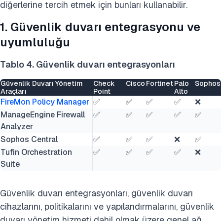
diğerlerine tercih etmek için bunları kullanabilir.
1. Güvenlik duvarı entegrasyonu ve
uyumluluğu
Tablo 4. Güvenlik duvarı entegrasyonları
Güvenlik Duvarı Yönetim
Check
Cisco
Fortinet
Palo
Sophos
Araçları
Point
Alto
FireMon Policy Manager
✅
✅
✅
✅
❌
ManageEngine Firewall
✅
✅
✅
✅
✅
Analyzer
Sophos Central
✅
✅
✅
❌
✅
Tufin Orchestration
✅
✅
✅
✅
❌
Suite
Güvenlik duvarı entegrasyonları, güvenlik duvarı
cihazlarını, politikalarını ve yapılandırmalarını, güvenlik
duvarı yönetim hizmeti dahil olmak üzere genel ağ