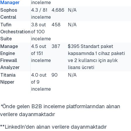
Manager
inceleme
Sophos
4.3 / 81
4,686
N/A
Central
inceleme
Tufin
3.8 out
458
N/A
Orchestration
of 100
Suite
inceleme
Manage
4.5 out
387
$395 Standart paket
Engine
of 151
kapsamında 1 cihaz paketi
Firewall
inceleme
ve 2 kullanıcı için aylık
Analyzer
lisans ücreti
Titania
4.0 out
90
N/A
Nipper
of 9
inceleme
*
Önde gelen B2B inceleme platformlarından alınan
verilere dayanmaktadır
**LinkedIn'den alınan verilere dayanmaktadır