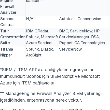
Engine
dahildir**
Firewall
Analyzer
Sophos
N/A*
Autotask, Connectwise
Central
Tufin
IBM QRadar,
BMC, ServiceNow, HP
Orchestration
Splunk, Microsoft
ServiceManager, RSA,
Suite
Azure Sentinel
Puppet, CA Technologies
Titania
Splunk, Elastic,
ServiceNow
Nipper
ArcSight
*SIEM / ITSM API'si aracılığıyla entegrasyonlar
mümkündür: Sophos için SIEM Script ve Microsoft
Azure için ITSM bağlayıcısı
** ManageEngine Firewall Analyzer SIEM yeteneği
içerdiğinden, entegrasyona gerek yoktur.