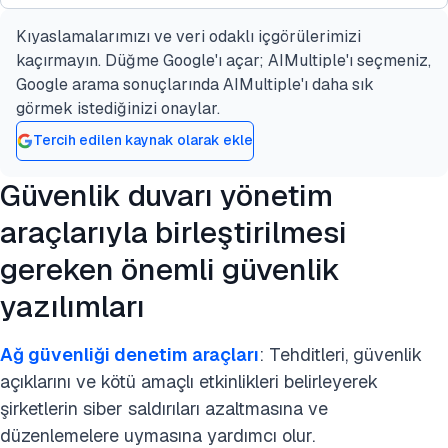
yönetim araçlarına yönelik kritik ihtiyacı
Ancak güvenlik duvarı yönetim hizmetinin başka
Kıyaslamalarımızı ve veri odaklı içgörülerimizi
Güvenlik duvarı yönetim araçları, uyumluluğu ve
vurgulamaktadır.
bir anlamı daha vardır. Müşterilerinin güvenlik
kaçırmayın. Düğme Google'ı açar; AIMultiple'ı seçmeniz,
güvenlik duvarı cihazlarının düzgün çalışmasını
duvarı yapılandırmalarını yöneten yönetilen hizmet
Google arama sonuçlarında AIMultiple'ı daha sık
sağlamak için düzenli güvenlik duvarı güvenlik
sağlayıcılar (MSP'ler) vardır. Bu hizmete de
görmek istediğinizi onaylar.
denetimleri yoluyla güvenlik duvarı güvenliğini
güvenlik duvarı yönetim hizmeti denir.
Tercih edilen kaynak olarak ekle
sürdürmek için özellikle gereklidir. Ağ yöneticileri
ve güvenlik uzmanları için bu araçlar, güvenlik
Güvenlik duvarı yönetim
ihlallerine yol açabilecek güvenlik duvarı kuralı
araçlarıyla birleştirilmesi
yanlış yapılandırmalarını veya ağ güvenliği
politikası ihlallerini belirlemeye ve çözmeye
gereken önemli güvenlik
yardımcı olur.
yazılımları
Bu araçlar, güvenlik ve trafik analizi için
vazgeçilmezdir; güvenlik duvarı kurallarını daha
Ağ güvenliği denetim araçları
: Tehditleri, güvenlik
net, daha istikrarlı ve anlaşılması daha kolay hale
açıklarını ve kötü amaçlı etkinlikleri belirleyerek
getirir. Güvenlik duvarı yönetim yazılımı, politika
şirketlerin siber saldırıları azaltmasına ve
optimizasyonuna ve güvenlik duvarı performans
düzenlemelere uymasına yardımcı olur.
ayarına yardımcı olarak kullanıcıların güvenlik