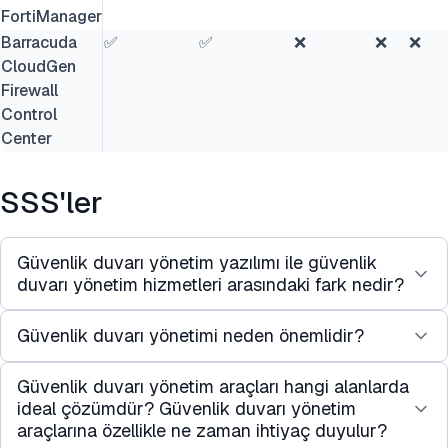
FortiManager
Barracuda
✅
✅
❌
❌
❌
CloudGen
Firewall
Control
Center
SSS'ler
Güvenlik duvarı yönetim yazılımı ile güvenlik
duvarı yönetim hizmetleri arasındaki fark nedir?
Güvenlik duvarı yönetimi neden önemlidir?
Bu terimler bazen birbirinin yerine kullanılır. Bir
SaaS uygulaması olarak sunulan güvenlik
Güvenlik duvarı yönetim araçları hangi alanlarda
Ağ güvenliği istatistiklerine göre küresel ölçekte
duvarlarını yönetmeye yönelik bir yazılım çözümü,
ideal çözümdür? Güvenlik duvarı yönetim
veri ihlalleri ortalama 4 milyon doları aşmakta olup,
güvenlik duvarı yönetim hizmeti olarak
araçlarına özellikle ne zaman ihtiyaç duyulur?
bu durum ağ güvenliği ve sağlam güvenlik duvarı
adlandırılabilir.