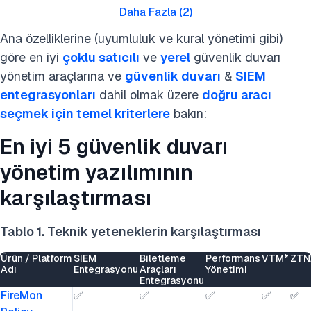
Daha Fazla
(
2
)
Ana özelliklerine (uyumluluk ve kural yönetimi gibi)
göre en iyi
çoklu satıcılı
ve
yerel
güvenlik duvarı
yönetim araçlarına ve
güvenlik duvarı
&
SIEM
entegrasyonları
dahil olmak üzere
doğru aracı
seçmek için temel kriterlere
bakın:
En iyi 5 güvenlik duvarı
yönetim yazılımının
karşılaştırması
Tablo 1. Teknik yeteneklerin karşılaştırması
Ürün / Platform
SIEM
Biletleme
Performans
VTM*
ZTN
Adı
Entegrasyonu
Araçları
Yönetimi
Entegrasyonu
FireMon
✅
✅
✅
✅
✅