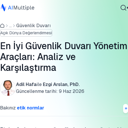
En iyi 5 güvenlik duvarı yönetim yazılımının karşılaştırması
...
Güvenlik Duvarı
Ajanik Yapay Zeka
En iyi 5 güvenlik duvarı yönetim aracının analizi
Açık Dünya Değerlendirmesi
Siber güvenlik
Ortak özellikler kontrol listesi
Veri
En İyi Güvenlik Duvarı Yönetim
Kurumsal Yazılım
Doğru aracı seçmek için temel kriterler
Araçları: Analiz ve
Hizmetler
Karşılaştırma
Yerel güvenlik duvarı yönetim hizmetleri
SSS'ler
Adil Hafa
ile
Ezgi Arslan, PhD.
Bize Ulaşın
Güvenlik duvarı yönetim araçlarıyla birleştirilmesi gereke
Güncellenme tarihi:
9 Haz 2026
önemli güvenlik yazılımları
Bakınız
etik normlar
İleri okuma
Harici Bağlantılar