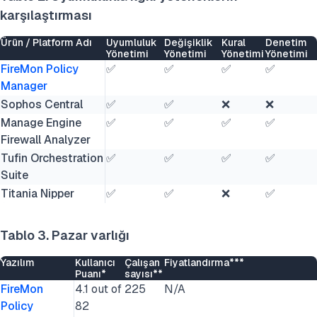
karşılaştırması
Ürün / Platform Adı
Uyumluluk
Değişiklik
Kural
Denetim
Yönetimi
Yönetimi
Yönetimi
Yönetimi
FireMon Policy
✅
✅
✅
✅
Manager
Sophos Central
✅
✅
❌
❌
Manage Engine
✅
✅
✅
✅
Firewall Analyzer
Tufin Orchestration
✅
✅
✅
✅
Suite
Titania Nipper
✅
✅
❌
✅
Tablo 3. Pazar varlığı
Yazılım
Kullanıcı
Çalışan
Fiyatlandırma***
Puanı*
sayısı**
FireMon
4.1 out of
225
N/A
Policy
82