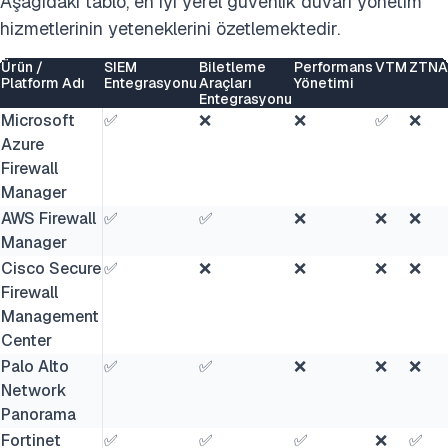
Aşağıdaki tablo, en iyi yerel güvenlik duvarı yönetim
hizmetlerinin yeteneklerini özetlemektedir.
Ürün /
SIEM
Biletleme
Performans
VTM
ZTNA
Platform Adı
Entegrasyonu
Araçları
Yönetimi
Entegrasyonu
Microsoft
✅
❌
❌
✅
❌
Azure
Firewall
Manager
AWS Firewall
✅
✅
❌
❌
❌
Manager
Cisco Secure
✅
❌
❌
❌
❌
Firewall
Management
Center
Palo Alto
✅
✅
❌
❌
❌
Network
Panorama
Fortinet
✅
✅
✅
❌
✅