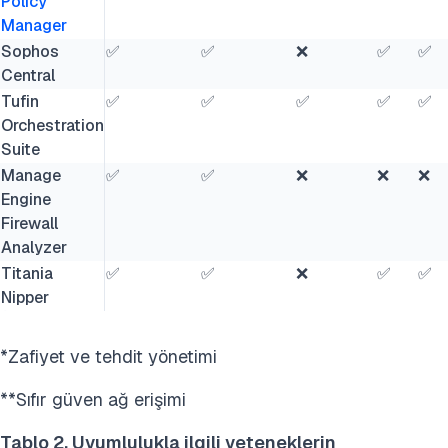
Policy
Manager
Sophos
✅
✅
❌
✅
✅
Central
Tufin
✅
✅
✅
✅
✅
Orchestration
Suite
Manage
✅
✅
❌
❌
❌
Engine
Firewall
Analyzer
Titania
✅
✅
❌
✅
✅
Nipper
*Zafiyet ve tehdit yönetimi
**Sıfır güven ağ erişimi
Tablo 2. Uyumlulukla ilgili yeteneklerin