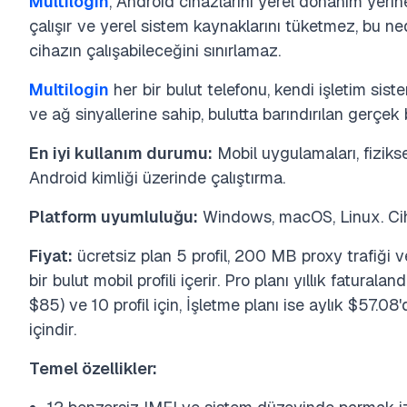
Multilogin
, Android cihazlarını yerel donanım yerin
çalışır ve yerel sistem kaynaklarını tüketmez, bu
cihazın çalışabileceğini sınırlamaz.
Multilogin
her bir bulut telefonu, kendi işletim sis
ve ağ sinyallerine sahip, bulutta barındırılan gerçek 
En iyi kullanım durumu:
Mobil uygulamaları, fiziks
Android kimliği üzerinde çalıştırma.
Platform uyumluluğu:
Windows, macOS, Linux. Cihaz
Fiyat:
ücretsiz plan 5 profil, 200 MB proxy trafiği v
bir bulut mobil profili içerir. Pro planı yıllık faturalan
$85) ve 10 profil için, İşletme planı ise aylık $57.08
içindir.
Temel özellikler: