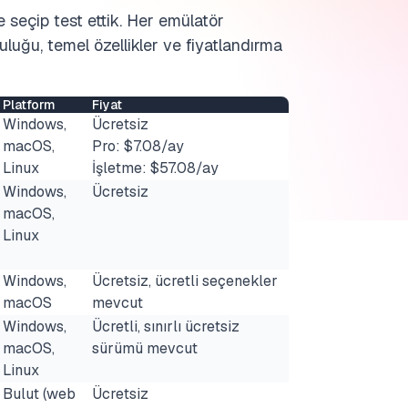
e seçip test ettik. Her emülatör
uluğu, temel özellikler ve fiyatlandırma
Platform
Fiyat
Windows,
Ücretsiz
macOS,
Pro: $7.08/ay
Linux
İşletme: $57.08/ay
Windows,
Ücretsiz
macOS,
Linux
Windows,
Ücretsiz, ücretli seçenekler
macOS
mevcut
Windows,
Ücretli, sınırlı ücretsiz
macOS,
sürümü mevcut
Linux
Bulut (web
Ücretsiz