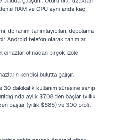
e bulutta çalıştırır. Oturumlar uzaktan
 nedenle RAM ve CPU aynı anda kaç
temi, donanım tanımlayıcıları, depolama
bir Android telefon olarak tanımlar.
el cihazlar olmadan birçok izole
ların kendisi bulutta çalışır.
e 30 dakikalık kullanım süresine sahip
dırıldığında aylık $7.08'den başlar (yıllık
'den başlar (yıllık $685) ve 300 profil