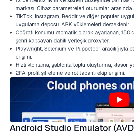
12 benzersiz IMEI ve sistem düzeyinde parmak iz
markası. Cihaz parametreleri oturumlar arasında sa
TikTok, Instagram, Reddit ve diğer popüler uygu
uygulama deposu. APK yüklemeleri desteklenir.
Coğrafi konumu otomatik olarak ayarlanan, 150'd
şehri kapsayan dahili yerleşik proxy'ler.
Playwright, Selenium ve Puppeteer aracılığıyla o
erişimi.
Hızlı klonlama, şablonla toplu oluşturma, klasör yö
2FA, profil şifreleme ve rol tabanlı ekip erişimi.
Android Studio Emulator (AVD