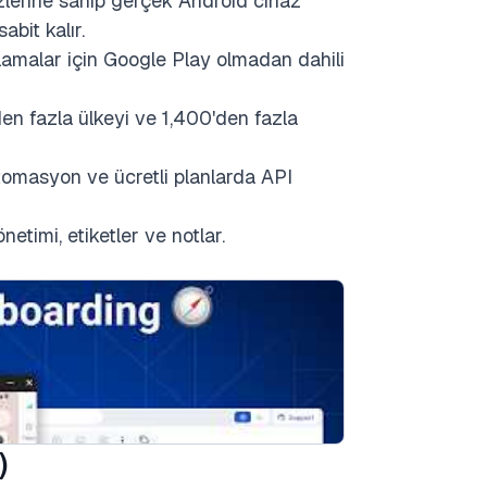
lerine sahip gerçek Android cihaz
bit kalır.
lamalar için Google Play olmadan dahili
en fazla ülkeyi ve 1,400'den fazla
tomasyon ve ücretli planlarda API
netimi, etiketler ve notlar.
)