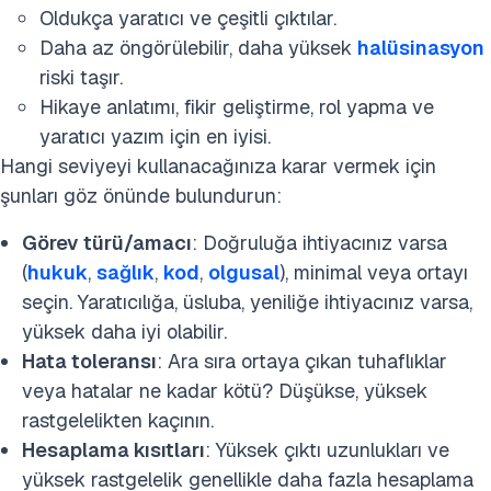
Oldukça yaratıcı ve çeşitli çıktılar.
Daha az öngörülebilir, daha yüksek
halüsinasyon
riski taşır.
Hikaye anlatımı, fikir geliştirme, rol yapma ve
yaratıcı yazım için en iyisi.
Hangi seviyeyi kullanacağınıza karar vermek için
şunları göz önünde bulundurun:
Görev türü/amacı
: Doğruluğa ihtiyacınız varsa
(
hukuk
,
sağlık
,
kod
,
olgusal
), minimal veya ortayı
seçin. Yaratıcılığa, üsluba, yeniliğe ihtiyacınız varsa,
yüksek daha iyi olabilir.
Hata toleransı
: Ara sıra ortaya çıkan tuhaflıklar
veya hatalar ne kadar kötü? Düşükse, yüksek
rastgelelikten kaçının.
Hesaplama kısıtları
: Yüksek çıktı uzunlukları ve
yüksek rastgelelik genellikle daha fazla hesaplama