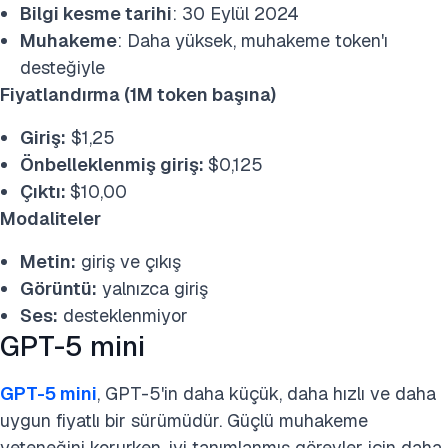
Bilgi kesme tarihi
: 30 Eylül 2024
Muhakeme
: Daha yüksek, muhakeme token'ı
desteğiyle
Fiyatlandırma (1M token başına)
Giriş:
$1,25
Önbelleklenmiş giriş:
$0,125
Çıktı:
$10,00
Modaliteler
Metin:
giriş ve çıkış
Görüntü:
yalnızca giriş
Ses:
desteklenmiyor
GPT-5 mini
GPT-5 mini
, GPT-5'in daha küçük, daha hızlı ve daha
uygun fiyatlı bir sürümüdür. Güçlü muhakeme
yeteneğini korurken, iyi tanımlanmış görevler için daha