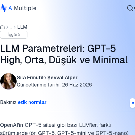
Fiyat vs. başarı: Temel çıkarımlar
...
LLM
Ajanik Yapay Zeka
Yüksek-orta-düşük-minimal parametre ayarları
İçgörü
Siber güvenlik
LLM parametreleri nedir?
Veri
LLM Parametreleri: GPT-5
Kurumsal Yazılım
Model boyutu, parametreler ve eğitim temelleri
High, Orta, Düşük ve Minimal
Hizmetler
Temel parametreler arasındaki farklar
Sıla Ermut
ile
Şevval Alper
Bu araştırmayı kaynak gösterin
Güncellenme tarihi:
26 Haz 2026
Bize Ulaşın
Bakınız
etik normlar
OpenAI'in GPT-5 ailesi gibi bazı LLM'ler, farklı
sürümlerde (ör. GPT-5, GPT-5-mini ve GPT-5-nano)