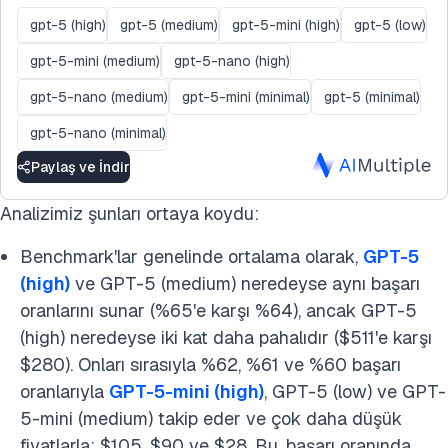
gpt-5 (high)
gpt-5 (medium)
gpt-5-mini (high)
gpt-5 (low)
gpt-5-mini (medium)
gpt-5-nano (high)
gpt-5-nano (medium)
gpt-5-mini (minimal)
gpt-5 (minimal)
gpt-5-nano (minimal)
Paylaş ve İndir
Analizimiz şunları ortaya koydu:
Benchmark'lar genelinde ortalama olarak,
GPT-5
(high)
ve GPT-5 (medium) neredeyse aynı başarı
oranlarını sunar (%65'e karşı %64), ancak GPT-5
(high) neredeyse iki kat daha pahalıdır ($511'e karşı
$280). Onları sırasıyla %62, %61 ve %60 başarı
oranlarıyla
GPT-5-mini (high)
, GPT-5 (low) ve GPT-
5-mini (medium) takip eder ve çok daha düşük
fiyatlarla: $105, $90 ve $28. Bu, başarı oranında