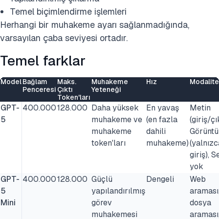
Temel biçimlendirme işlemleri
Herhangi bir muhakeme ayarı sağlanmadığında,
varsayılan çaba seviyesi ortadır.
Temel farklar
Model
Bağlam
Maks.
Muhakeme
Hız
Modalite
Penceresi
Çıktı
Yeteneği
Token'ları
GPT-
400.000
128.000
Daha yüksek
En yavaş
Metin
5
muhakeme ve
(en fazla
(giriş/çı
muhakeme
dahili
Görüntü
token'ları
muhakeme)
(yalnızc
giriş), S
yok
GPT-
400.000
128.000
Güçlü
Dengeli
Web
5
yapılandırılmış
araması
Mini
görev
dosya
muhakemesi
araması