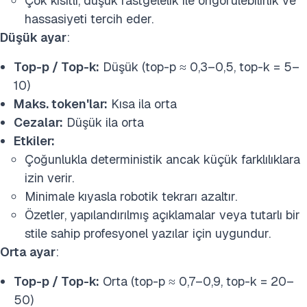
Çok kısıtlı, düşük rastgelelik ile öngörülebilirlik ve
hassasiyeti tercih eder.
Düşük ayar
:
Top-p / Top-k:
Düşük (top-p ≈ 0,3–0,5, top-k = 5–
10)
Maks. token'lar:
Kısa ila orta
Cezalar:
Düşük ila orta
Etkiler:
Çoğunlukla deterministik ancak küçük farklılıklara
izin verir.
Minimale kıyasla robotik tekrarı azaltır.
Özetler, yapılandırılmış açıklamalar veya tutarlı bir
stile sahip profesyonel yazılar için uygundur.
Orta ayar
:
Top-p / Top-k:
Orta (top-p ≈ 0,7–0,9, top-k = 20–
50)