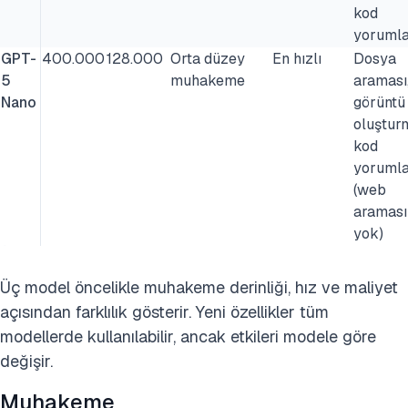
kod
yorumla
GPT-
400.000
128.000
Orta düzey
En hızlı
Dosya
5
muhakeme
araması
Nano
görüntü
oluştur
kod
yorumla
(web
araması
yok)
Üç model öncelikle muhakeme derinliği, hız ve maliyet
açısından farklılık gösterir. Yeni özellikler tüm
modellerde kullanılabilir, ancak etkileri modele göre
değişir.
Muhakeme