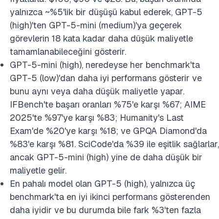
yalnızca ~%5'lik bir düşüşü kabul ederek, GPT-5
(high)'ten GPT-5-mini (medium)'ya geçerek
görevlerin 18 kata kadar daha düşük maliyetle
tamamlanabileceğini gösterir.
GPT-5-mini (high), neredeyse her benchmark'ta
GPT-5 (low)'dan daha iyi performans gösterir ve
bunu aynı veya daha düşük maliyetle yapar.
IFBench'te başarı oranları %75'e karşı %67; AIME
2025'te %97'ye karşı %83; Humanity's Last
Exam'de %20'ye karşı %18; ve GPQA Diamond'da
%83'e karşı %81. SciCode'da %39 ile eşitlik sağlarlar,
ancak GPT-5-mini (high) yine de daha düşük bir
maliyetle gelir.
En pahalı model olan GPT-5 (high), yalnızca üç
benchmark'ta en iyi ikinci performans gösterenden
daha iyidir ve bu durumda bile fark %3'ten fazla