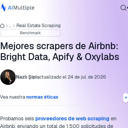
Benchmark de scraping de Airbnb
...
Real Estate Scraping
IA agencial
Precios de los scrapers de Airbnb
Benchmark
Ciberseguridad
Scrapers de Airbnb gratis de prueba
Datos
Mejores scrapers de Airbnb:
Software empresarial
Resultados del benchmark de scraping de Airbnb
Bright Data, Apify & Oxylabs
Servicios
Metodología del benchmark
Nazlı Şipi
actualizado el
24 de jul. de 2026
Preguntas frecuentes
Contáctanos
Cita este benchmark
Vea nuestra
normas éticas
Probamos seis
proveedores de web scraping
en
Airbnb, enviando un total de 1,500 solicitudes de