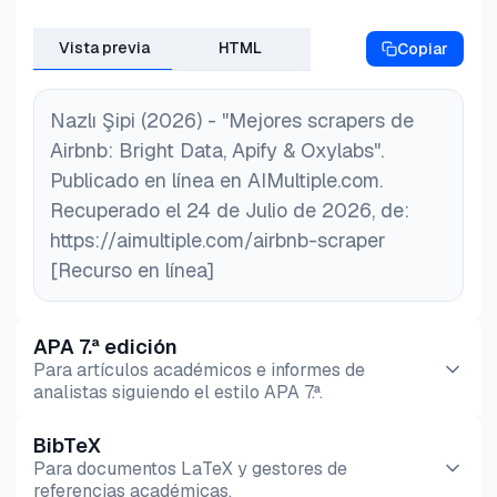
URLs de los anuncios. En nuestro benchmark, un
proveedor registró una tasa de éxito del 12 %
Vista previa
HTML
Copiar
debido a fallos de renderizado, mientras que otros
que usaban configuraciones dedicadas superaron
el 93 %.
Nazlı Şipi (2026) - "Mejores scrapers de
Airbnb: Bright Data, Apify & Oxylabs".
Publicado en línea en AIMultiple.com.
Recuperado el 24 de Julio de 2026, de:
https://aimultiple.com/airbnb-scraper
[Recurso en línea]
APA 7.ª edición
Para artículos académicos e informes de
analistas siguiendo el estilo APA 7.ª.
BibTeX
Vista previa
HTML
Copiar
Para documentos LaTeX y gestores de
referencias académicas.