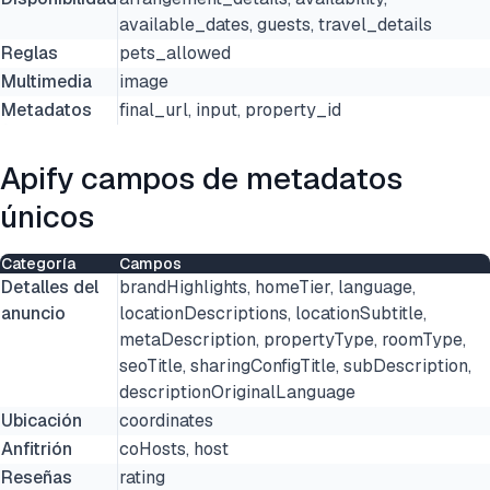
available_dates, guests, travel_details
Reglas
pets_allowed
Multimedia
image
Metadatos
final_url, input, property_id
Apify campos de metadatos
únicos
Categoría
Campos
Detalles del
brandHighlights, homeTier, language,
anuncio
locationDescriptions, locationSubtitle,
metaDescription, propertyType, roomType,
seoTitle, sharingConfigTitle, subDescription,
descriptionOriginalLanguage
Ubicación
coordinates
Anfitrión
coHosts, host
Reseñas
rating