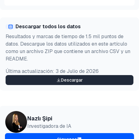
Vista previa
HTML
Copiar
Descargar todos los datos
@misc{sipi2026,

Resultados y marcas de tiempo de 1.5 mil puntos de
  author = {Şipi, Nazlı},

datos. Descargue los datos utilizados en este artículo
  title  = {{Mejores scrapers de Airbnb: Bright Dat
como un archivo ZIP que contiene un archivo CSV y un
  year   = {2026},

README.
  month  = jul,

  howpublished    = {\url{https://aimultiple.com/ai
Última actualización:
3 de Julio de 2026
  note   = {AIMultiple. Recuperado el 24 de Julio d
}
Descargar
Nazlı Şipi
Investigadora de IA