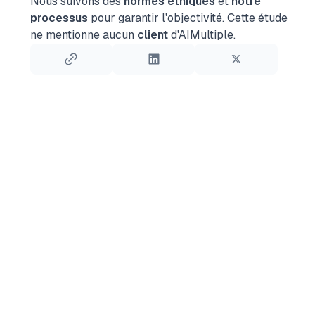
Nous suivons des
normes éthiques
et
notre
processus
pour garantir l'objectivité.
Cette étude
ne mentionne aucun
client
d'AIMultiple.