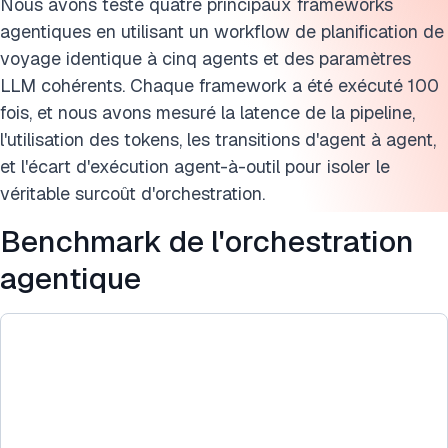
Pour en savoir plus sur l'orchestration agentique
Nous avons testé quatre principaux frameworks
agentiques en utilisant un workflow de planification de
Citer cette recherche
voyage identique à cinq agents et des paramètres
LLM cohérents. Chaque framework a été exécuté 100
fois, et nous avons mesuré la latence de la pipeline,
l'utilisation des tokens, les transitions d'agent à agent,
et l'écart d'exécution agent-à-outil pour isoler le
véritable surcoût d'orchestration.
Benchmark de l'orchestration
agentique