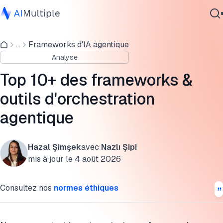
Benchmark de l'orchestration agentique
...
Frameworks d'IA agentique
IA agentique
Qu'est-ce que l'orchestration agentique ?
Analyse
cybersécurité
Modèles d'orchestration
Données
Top 10+ des frameworks &
Logiciel d'entreprise
Outils et frameworks
outils d'orchestration
Services
agentique
Protocoles de communication des agents
Applications de l'orchestration agentique
Hazal Şimşek
avec
Nazlı Şipi
Contactez-nous
Avantages
mis à jour le
4 août 2026
Défis
Consultez nos
normes éthiques
Méthodologie du benchmark