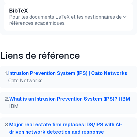
BibTeX
Aperçu
HTML
Copier
Pour les documents LaTeX et les gestionnaires de
références académiques.
Aperçu
HTML
Copier
Liens de référence
@misc{dilmegani2026,

  author = {Dilmegani, Cem and PhD., Ezgi Arslan,},
  title  = {{IA IPS: 6 cas d'utilisation réels et p
1
.
Intrusion Prevention System (IPS) | Cato Networks
  year   = {2026},

Cato Networks
  month  = apr,

  howpublished    = {\url{https://aimultiple.com/ai
  note   = {AIMultiple. Consulté le 1 Avril 2026}

2
.
What is an Intrusion Prevention System (IPS)? | IBM
}
IBM
3
.
Major real estate firm replaces IDS/IPS with AI-
driven network detection and response