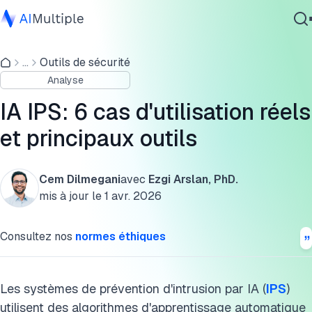
Cas d'utilisation de l'IA IPS
...
Outils de sécurité
IA agentique
1. Réponse automatisée au hameçonnage
Analyse
cybersécurité
2. Surveillance de la sécurité du réseau
Données
IA IPS: 6 cas d'utilisation réels
Logiciel d'entreprise
3. Détection et atténuation des rançongiciels
et principaux outils
Services
4. Sécurisation des systèmes de contrôle industriels
Cem Dilmegani
avec
Ezgi Arslan, PhD.
5. Détection et prévention des menaces persistantes
mis à jour le
1 avr. 2026
avancées (APT)
Contactez-nous
Consultez nos
normes éthiques
6. Intégrations automatisées
Principaux outils IPS avec support IA
Les systèmes de prévention d'intrusion par IA (
IPS
)
Pourquoi les équipes SOC devraient-elles utiliser l'IA IPS ?
utilisent des algorithmes d'apprentissage automatique