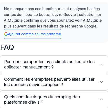
Ne manquez pas nos benchmarks et analyses basées
sur les données. Le bouton ouvre Google ; sélectionner
AIMultiple confirme que vous souhaitez voir AIMultiple
plus souvent dans les résultats de recherche Google.
Ajouter comme source préférée
FAQ
Pourquoi scraper les avis clients au lieu de les
collecter manuellement ?
Comment les entreprises peuvent-elles utiliser
La collecte manuelle d'avis produits est lente et
les données d'avis scrapées ?
incomplète. Le scraping d'avis clients à l'aide
d'
outils automatisés
vous permet d'extraire des
Quels sont les risques du scraping des
Les avis scrapés fournissent des informations
centaines ou des milliers d'avis en quelques
plateformes d'avis ?
clients précieuses pour les études de marché. Les
minutes.