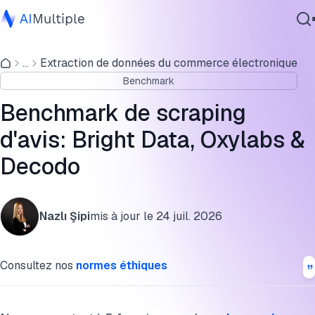
Benchmark de scraping d'avis
...
Extraction de données du commerce électronique
IA agentique
Tarification des fournisseurs de scraping d'avis
Benchmark
cybersécurité
Essai gratuit des fournisseurs de scraping d'avis
Données
Benchmark de scraping
Logiciel d'entreprise
Fournisseurs de scraping d'avis et résultats du benchmark
d'avis: Bright Data, Oxylabs &
Services
Decodo
Méthodologie du benchmark de scraping d'avis
FAQ
Contactez-nous
Nazlı Şipi
mis à jour le
24 juil. 2026
Citez ce benchmark
Consultez nos
normes éthiques