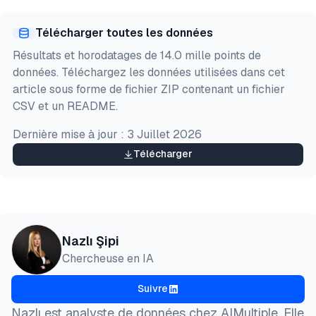
Aperçu
HTML
Copier
Télécharger toutes les données
@misc{sipi2026,

Résultats et horodatages de 14.0 mille points de
  author = {Şipi, Nazlı},

données. Téléchargez les données utilisées dans cet
  title  = {{Benchmark de scraping d'avis: Bright D
article sous forme de fichier ZIP contenant un fichier
  year   = {2026},

CSV et un README.
  month  = jul,

  howpublished    = {\url{https://aimultiple.com/re
Dernière mise à jour :
3 Juillet 2026
  note   = {AIMultiple. Consulté le 24 Juillet 2026
}
Télécharger
Nazlı Şipi
Chercheuse en IA
Suivre
Nazlı est analyste de données chez AIMultiple. Elle