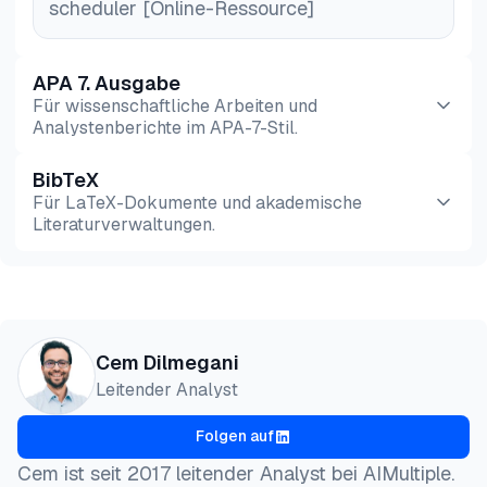
scheduler [Online-Ressource]
APA 7. Ausgabe
Für wissenschaftliche Arbeiten und
Analystenberichte im APA-7-Stil.
BibTeX
Vorschau
HTML
Kopieren
Für LaTeX-Dokumente und akademische
Literaturverwaltungen.
Vorschau
HTML
Kopieren
@misc{dilmegani2026,

Cem Dilmegani
  author = {Dilmegani, Cem and Şimşek, Hazal},

Leitender Analyst
  title  = {{Linux Job Scheduler: Überblick, Leitfa
  year   = {2026},

Folgen auf
  month  = jul,

  howpublished    = {\url{https://aimultiple.com/li
Cem ist seit 2017 leitender Analyst bei AIMultiple.
  note   = {AIMultiple. Abgerufen am 8. Juli 2026}
