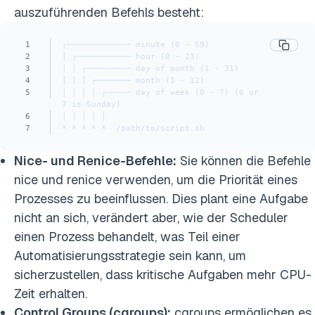
auszuführenden Befehls besteht:
1
┌───────────── minute (0 - 59)
2
│ ┌─────────── hour (0 - 23)
3
│ │ ┌───────── day of month (1 - 31)
4
│ │ │ ┌─────── month (1 - 12)
5
│ │ │ │ ┌───── day of week (0 - 7) (0 or 
7 is Sunday)
6
│ │ │ │ │
7
* * * * *  /path/to/script.sh
Nice- und Renice-Befehle:
Sie können die Befehle
nice und renice verwenden, um die Priorität eines
Prozesses zu beeinflussen. Dies plant eine Aufgabe
nicht an sich, verändert aber, wie der Scheduler
einen Prozess behandelt, was Teil einer
Automatisierungsstrategie sein kann, um
sicherzustellen, dass kritische Aufgaben mehr CPU-
Zeit erhalten.
Control Groups (cgroups):
cgroups ermöglichen es,