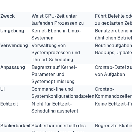
Zweck
Weist CPU-Zeit unter
Führt Befehle od
laufenden Prozessen zu
zu geplanten Zei
Umgebung
Kernel-Ebene in Linux-
Benutzerebene in
Systemen
ähnlichen Betri
Verwendung
Verwaltung von
Routineaufgaben
Systemprozessen und
Backups, Update
Thread-Scheduling
Anpassung
Begrenzt auf Kernel-
Crontab-Datei z
Parameter und
von Aufgaben
Systemoptimierung
UI
Command-line und
Crontab-
Systemkonfigurationsdateien
Kommandozeilens
Echtzeit
Nicht für Echtzeit-
Keine Echtzeit-F
Scheduling ausgelegt
Skalierbarkeit
Skalierbar innerhalb des
Begrenzte Skalie