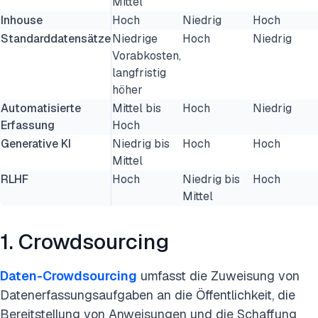
Mittel
Inhouse
Hoch
Niedrig
Hoch
Standarddatensätze
Niedrige
Hoch
Niedrig
Vorabkosten,
langfristig
höher
Automatisierte
Mittel bis
Hoch
Niedrig
Erfassung
Hoch
Generative KI
Niedrig bis
Hoch
Hoch
Mittel
RLHF
Hoch
Niedrig bis
Hoch
Mittel
1. Crowdsourcing
Daten-Crowdsourcing
umfasst die Zuweisung von
Datenerfassungsaufgaben an die Öffentlichkeit, die
Bereitstellung von Anweisungen und die Schaffung