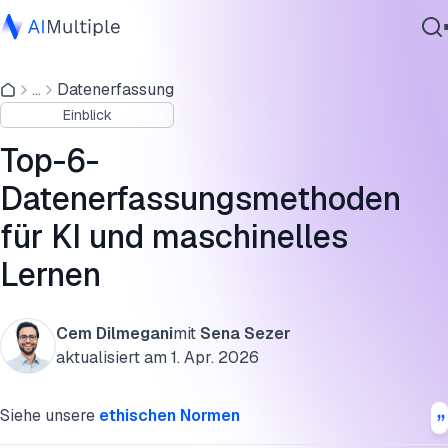
Überblick über die Methoden der KI-Datenerfassung
...
Datenerfassung
Agentische KI
1. Crowdsourcing
Einblick
Cybersicherheit
2. Inhouse-Datenerfassung
Daten
Top-6-
Unternehmenssoftware
3. Standarddatensätze
Datenerfassungsmethoden
Dienstleistungen
für KI und maschinelles
4. Automatisierte Datenerfassung
Lernen
5. Generative KI
Kontaktieren
6. Reinforcement Learning from Human Feedback (RLHF)
Cem Dilmegani
mit
Sena Sezer
aktualisiert am
1. Apr. 2026
FAQs
Weiterführende Literatur
Siehe unsere
ethischen Normen