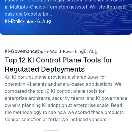
in Multiple-Choice-Formaten getestet. Wir stellten fest,
dass die Modelle bei…
KI-Ethik
6. Aug
Einblick
KI-Governance
6. Aug
Open-World-Bewertung
Top 12 KI Control Plane Tools for
Regulated Deployments
An KI control plane provides a shared layer for
operating KI agents and agent-based applications. We
compared the top 12 KI control plane tools for
enterprise architects, security teams, and KI governance
owners planning KI adoption at enterprise scale. Read
the methodology to see how we scored these products.
Vendor selection criteria: We included vendors…