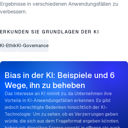
Ergebnisse in verschiedenen Anwendungsfällen zu
verbessern.
ERKUNDEN SIE GRUNDLAGEN DER KI
KI-Ethik
KI-Governance
Bias in der KI: Beispiele und 6
Wege, ihn zu beheben
Das Interesse an KI nimmt zu, da Unternehmen ihre
Vorteile in KI-Anwendungsfällen erkennen. Es gibt
jedoch berechtigte Bedenken hinsichtlich der KI-
Technologie: Um zu sehen, ob es Verzerrungen geben
würde, die sich aus dem Frageformat ergeben könnten,
haben wir dieselben Fragen sowohl in offenen als auch