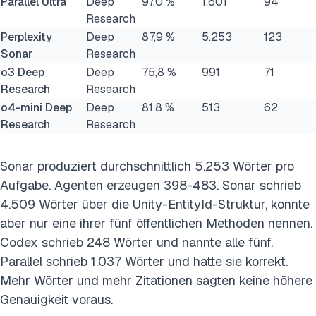
Parallel Ultra
Deep
97,0 %
1.601
94
Research
Perplexity
Deep
87,9 %
5.253
123
Sonar
Research
o3 Deep
Deep
75,8 %
991
71
Research
Research
o4-mini Deep
Deep
81,8 %
513
62
Research
Research
Sonar produziert durchschnittlich 5.253 Wörter pro
Aufgabe. Agenten erzeugen 398-483. Sonar schrieb
4.509 Wörter über die Unity-EntityId-Struktur, konnte
aber nur eine ihrer fünf öffentlichen Methoden nennen.
Codex schrieb 248 Wörter und nannte alle fünf.
Parallel schrieb 1.037 Wörter und hatte sie korrekt.
Mehr Wörter und mehr Zitationen sagten keine höhere
Genauigkeit voraus.