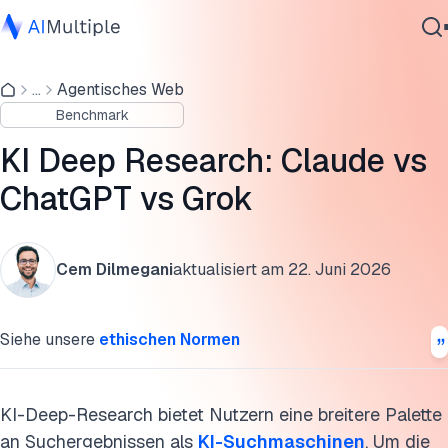
Agenten vs. Deep-Research-Modelle Benchmark
...
Agentisches Web
Agentische KI
DR-50 Bench Ergebnisse
Benchmark
Cybersicherheit
DR-2T Bench Ergebnisse
Daten
KI Deep Research: Claude vs
Unternehmenssoftware
Entwicklungen bei KI-Deep-Research-Tools
ChatGPT vs Grok
Dienstleistungen
Vorteile von KI-Deep-Research-Tools
Cem Dilmegani
aktualisiert am
22. Juni 2026
Herausforderungen und Einschränkungen von KI-Deep-
Research-Tools
Kontaktieren
Siehe unsere
ethischen Normen
Methodik
FAQs
KI-Deep-Research bietet Nutzern eine breitere Palette
Zitieren Sie diesen Benchmark
an Suchergebnissen als
KI-Suchmaschinen
. Um die