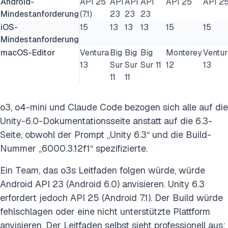
Android-
API 25
API
API
API
API 25
API 2
Mindestanforderung
(7.1)
23
23
23
iOS-
15
13
13
13
15
15
Mindestanforderung
macOS-Editor
Ventura
Big
Big
Big
Monterey
Ventur
13
Sur
Sur
Sur 11
12
13
11
11
o3, o4-mini und Claude Code bezogen sich alle auf die
Unity-6.0-Dokumentationsseite anstatt auf die 6.3-
Seite, obwohl der Prompt „Unity 6.3“ und die Build-
Nummer „6000.3.12f1“ spezifizierte.
Ein Team, das o3s Leitfaden folgen würde, würde
Android API 23 (Android 6.0) anvisieren. Unity 6.3
erfordert jedoch API 25 (Android 7.1). Der Build würde
fehlschlagen oder eine nicht unterstützte Plattform
anvisieren. Der Leitfaden selbst sieht professionell aus: