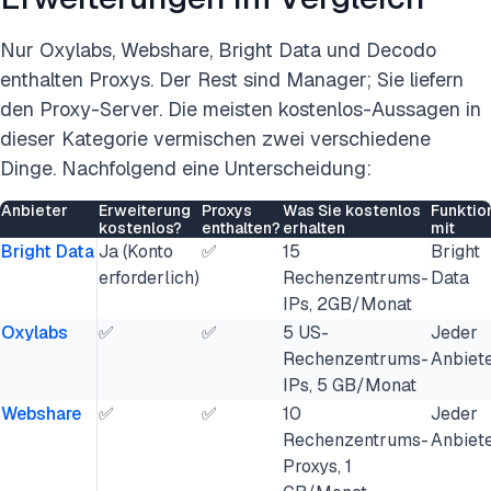
Nur Oxylabs, Webshare, Bright Data und Decodo
enthalten Proxys. Der Rest sind Manager; Sie liefern
den Proxy-Server. Die meisten kostenlos-Aussagen in
dieser Kategorie vermischen zwei verschiedene
Dinge. Nachfolgend eine Unterscheidung:
Anbieter
Erweiterung
Proxys
Was Sie kostenlos
Funktio
kostenlos?
enthalten?
erhalten
mit
Bright Data
Ja (Konto
✅
15
Bright
erforderlich)
Rechenzentrums-
Data
IPs, 2GB/Monat
Oxylabs
✅
✅
5 US-
Jeder
Rechenzentrums-
Anbiet
IPs, 5 GB/Monat
Webshare
✅
✅
10
Jeder
Rechenzentrums-
Anbiet
Proxys, 1