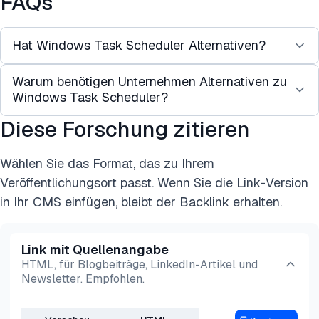
FAQs
Hat Windows Task Scheduler Alternativen?
Warum benötigen Unternehmen Alternativen zu
Ja, es gibt kostenlose Alternativen wie Z-Cron
Windows Task Scheduler?
Scheduler, kostengünstige Alternativen wie
VisualCron und kostenpflichtige Alternativen wie
Diese Forschung zitieren
Unternehmen möchten möglicherweise Aufgaben
ActiveBatch.
nicht nur zu bestimmten Zeiten, sondern auch
Ein effizientes IT-Infrastruktur-Management setzt
Wählen Sie das Format, das zu Ihrem
durch bestimmte Trigger (z. B. Abschluss
eine robuste
Workload-Automatisierung
voraus,
Veröffentlichungsort passt. Wenn Sie die Link-Version
bestimmter Jobs, Nachrichten usw.) planen.
und es gibt Dutzende von Workload-
in Ihr CMS einfügen, bleibt der Backlink erhalten.
Unternehmen benötigen möglicherweise auch eine
Automatisierungsprodukten, die als Task-Planer-
Lösung, um Jobs über verschiedene
Alternativen dienen können.
Link mit Quellenangabe
Betriebssysteme und Cloud-Umgebungen hinweg
HTML, für Blogbeiträge, LinkedIn-Artikel und
zu orchestrieren.
Newsletter. Empfohlen.
Für solche Unternehmen wäre Task Scheduler
nicht ausreichend. Sie müssen nach anderen