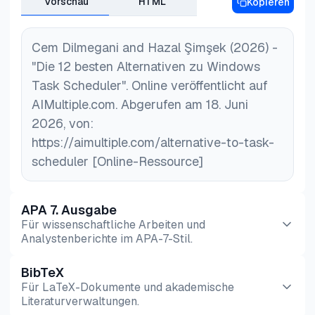
Vorschau
HTML
Kopieren
Workload-Automatisierungstools
suchen, die
ihren spezifischen Anforderungen entsprechen,
einschließlich bestimmter Funktionen,
Cem Dilmegani and Hazal Şimşek (2026) -
Benutzerfreundlichkeit oder Skalierbarkeit.
"Die 12 besten Alternativen zu Windows
Task Scheduler". Online veröffentlicht auf
AIMultiple.com. Abgerufen am 18. Juni
2026, von:
https://aimultiple.com/alternative-to-task-
scheduler [Online-Ressource]
APA 7. Ausgabe
Für wissenschaftliche Arbeiten und
Analystenberichte im APA-7-Stil.
BibTeX
Vorschau
HTML
Kopieren
Für LaTeX-Dokumente und akademische
Literaturverwaltungen.