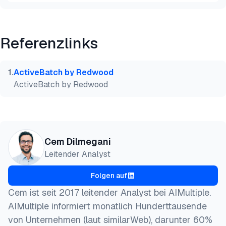
Vorschau
HTML
Kopieren
Referenzlinks
@misc{dilmegani2026,

  author = {Dilmegani, Cem and Şimşek, Hazal},

  title  = {{Die 12 besten Alternativen zu Windows 
1
.
ActiveBatch by Redwood
  year   = {2026},

ActiveBatch by Redwood
  month  = jun,

  howpublished    = {\url{https://aimultiple.com/a
  note   = {AIMultiple. Abgerufen am 18. Juni 2026}
}
Cem Dilmegani
Leitender Analyst
Folgen auf
Cem ist seit 2017 leitender Analyst bei AIMultiple.
AIMultiple informiert monatlich Hunderttausende
von Unternehmen (laut similarWeb), darunter 60%