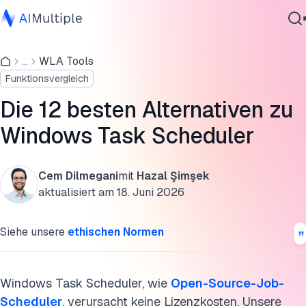
Leichte Alternativen zu Windows Task Scheduler
...
WLA Tools
Agentische KI
Unternehmensorientierte Alternativen zu Task Scheduler
Funktionsvergleich
Cybersicherheit
Windows Task Scheduler-Überprüfung
Daten
Die 12 besten Alternativen zu
Unternehmenssoftware
Unsere Erfahrung mit dem Task-Planer
Windows Task Scheduler
Dienstleistungen
Unternehmensorientierte Alternativen zu Windows Task
Scheduler
Cem Dilmegani
mit
Hazal Şimşek
aktualisiert am
18. Juni 2026
FAQs
Kontaktieren
Siehe unsere
ethischen Normen
Diese Forschung zitieren
Windows Task Scheduler, wie
Open-Source-Job-
Scheduler
, verursacht keine Lizenzkosten. Unsere