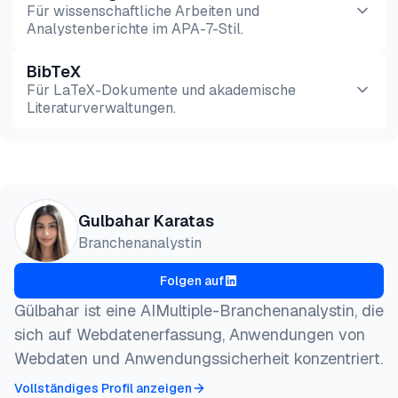
Für wissenschaftliche Arbeiten und
Analystenberichte im APA-7-Stil.
BibTeX
Vorschau
HTML
Kopieren
Für LaTeX-Dokumente und akademische
Literaturverwaltungen.
Vorschau
HTML
Kopieren
@misc{karatas2026,

Gulbahar Karatas
  author = {Karatas, Gulbahar},

Branchenanalystin
  title  = {{Die besten Web Scraping-Tools im Vergl
  year   = {2026},

Folgen auf
  month  = jul,

  howpublished    = {\url{https://aimultiple.com/we
Gülbahar ist eine AIMultiple-Branchenanalystin, die
  note   = {AIMultiple. Abgerufen am 24. Juli 2026}
sich auf Webdatenerfassung, Anwendungen von
}
Webdaten und Anwendungssicherheit konzentriert.
Vollständiges Profil anzeigen