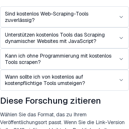
Sind kostenlos Web-Scraping-Tools
zuverlässig?
Unterstützen kostenlos Tools das Scraping
Ja, sie sind für persönliche Projekte zuverlässig.
dynamischer Websites mit JavaScript?
Aber sie haben oft Einschränkungen bei
Geschwindigkeit, Seitenlimits oder erweiterten
Kann ich ohne Programmierung mit kostenlos
Einige tun es. Zum Beispiel können ParseHub und
Funktionen. Für Projekte auf Unternehmensebene
Tools scrapen?
Octoparse JavaScript-lastige Websites
sind kostenpflichtige Lösungen zuverlässiger.
verarbeiten. Einfachere Tools wie Web Scraper
Wann sollte ich von kostenlos auf
Ja. Tools wie ParseHub, Octoparse und Web
(Chrome-Erweiterung) oder Beautiful Soup
kostenpflichtige Tools umsteigen?
Scraper (Chrome-Erweiterung) ermöglichen das
funktionieren jedoch am besten mit statischem
Scrapen ohne Code über visuelle Point-and-Click-
HTML.
Diese Forschung zitieren
Sie sollten ein Upgrade in Betracht ziehen, wenn
Oberflächen.
Sie Folgendes benötigen:
Wählen Sie das Format, das zu Ihrem
* Groß angelegte Scraping-Aufgaben.
Veröffentlichungsort passt. Wenn Sie die Link-Version
* Arbeiten mit JavaScript-lastigen oder