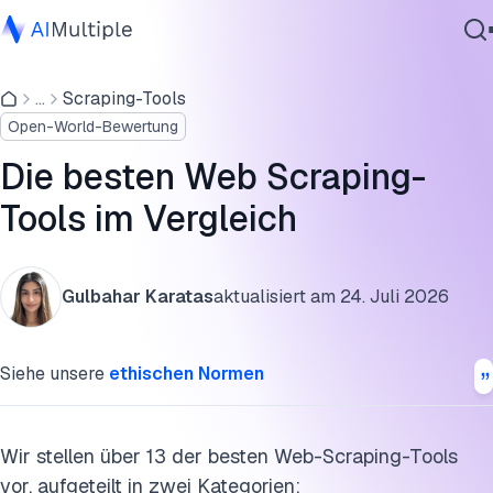
API-basierte Scraping-Lösungen
...
Scraping-Tools
Agentische KI
No-Code visuelle Scraper
Open-World-Bewertung
Cybersicherheit
FAQs
Daten
Die besten Web Scraping-
Unternehmenssoftware
Diese Forschung zitieren
Tools im Vergleich
Dienstleistungen
Gulbahar Karatas
aktualisiert am
24. Juli 2026
Kontaktieren
Siehe unsere
ethischen Normen
Wir stellen über 13 der besten Web-Scraping-Tools
vor, aufgeteilt in zwei Kategorien: