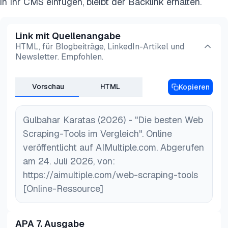
in Ihr CMS einfügen, bleibt der Backlink erhalten.
geschützten Websites.
* Automatisierung, Planung, Proxy-Rotation oder
CAPTCHA-Lösung nutzen.
Link mit Quellenangabe
* Hohe Erfolgsquoten ohne ständige Wartung
HTML, für Blogbeiträge, LinkedIn-Artikel und
sicherstellen.
Newsletter. Empfohlen.
Vorschau
HTML
Kopieren
Gulbahar Karatas (2026) - "Die besten Web
Scraping-Tools im Vergleich". Online
veröffentlicht auf AIMultiple.com. Abgerufen
am 24. Juli 2026, von:
https://aimultiple.com/web-scraping-tools
[Online-Ressource]
APA 7. Ausgabe