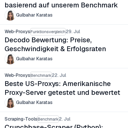
basierend auf unserem Benchmark
Gulbahar Karatas
Web-Proxys
29. Jul
Funktionsvergleich
Decodo Bewertung: Preise,
Geschwindigkeit & Erfolgsraten
Gulbahar Karatas
Web-Proxys
22. Jul
Benchmark
Beste US-Proxys: Amerikanische
Proxy-Server getestet und bewertet
Gulbahar Karatas
Scraping-Tools
2. Jul
Benchmark
Crunchbase-Scraper (Python):