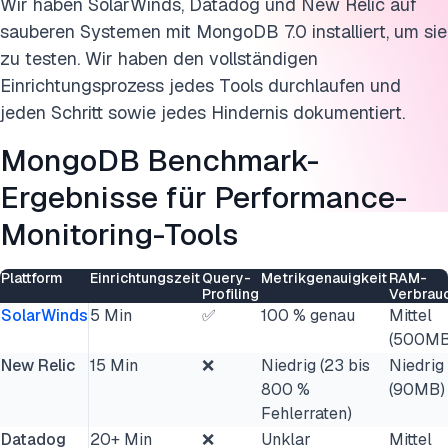
Wir haben SolarWinds, Datadog und New Relic auf
sauberen Systemen mit MongoDB 7.0 installiert, um sie
zu testen. Wir haben den vollständigen
Einrichtungsprozess jedes Tools durchlaufen und
jeden Schritt sowie jedes Hindernis dokumentiert.
MongoDB Benchmark-
Ergebnisse für Performance-
Monitoring-Tools
Plattform
Einrichtungszeit
Query-
Metrikgenauigkeit
RAM-
Profiling
Verbrau
SolarWinds
5 Min
✅
100 % genau
Mittel
(500MB
New Relic
15 Min
❌
Niedrig (23 bis
Niedrig
800 %
(90MB)
Fehlerraten)
Datadog
20+ Min
❌
Unklar
Mittel