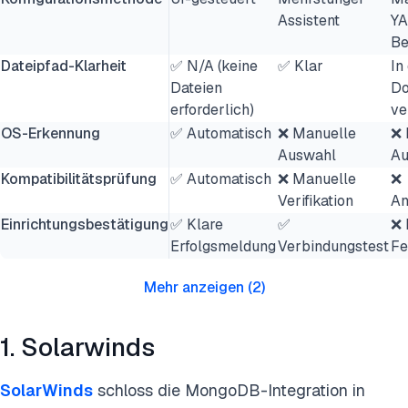
Assistent
Y
Be
Dateipfad-Klarheit
✅ N/A (keine
✅ Klar
In
Dateien
Do
erforderlich)
ve
OS-Erkennung
✅ Automatisch
❌ Manuelle
❌ 
Auswahl
Au
Kompatibilitätsprüfung
✅ Automatisch
❌ Manuelle
❌
Verifikation
A
Einrichtungsbestätigung
✅ Klare
✅
❌ 
Erfolgsmeldung
Verbindungstest
Fe
Mehr anzeigen
(
2
)
1. Solarwinds
SolarWinds
schloss die MongoDB-Integration in