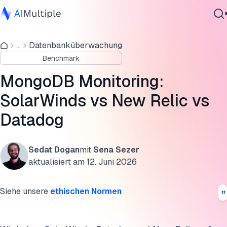
MongoDB Benchmark-Ergebnisse für Performance-
Monitoring-Tools
...
Datenbanküberwachung
Agentische KI
Benchmark
Cybersicherheit
1. Installations- und Onboarding-Erfahrung
Daten
MongoDB Monitoring:
2. Agenten-Ressourcenverbrauch
Unternehmenssoftware
SolarWinds vs New Relic vs
Dienstleistungen
3. Dashboard- und Monitoring-Fähigkeiten
Datadog
Endgültiges Urteil
Sedat Dogan
mit
Sena Sezer
Diese Forschung zitieren
Kontaktieren
aktualisiert am
12. Juni 2026
Siehe unsere
ethischen Normen