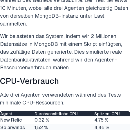
während des Betriebs verbrauchte. Der Test lief etwa
10 Minuten, wobei alle drei Agenten gleichzeitig Daten
von derselben MongoDB-Instanz unter Last
sammelten.
Wir belasteten das System, indem wir 2 Millionen
Datensätze in MongoDB mit einem Skript einfügten,
das zufällige Daten generierte. Dies simulierte reale
Datenbankaktivitäten, während wir den Agenten-
Ressourcenverbrauch maßen.
CPU-Verbrauch
Alle drei Agenten verwendeten während des Tests
minimale CPU-Ressourcen.
Agent
Durchschnittliche CPU
Spitzen-CPU
New Relic
0,32 %
4,75 %
Solarwinds
1,52 %
4,46 %