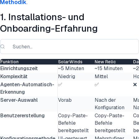
Methodik
.
1. Installations- und
Onboarding-Erfahrung
Funktion
SolarWinds
New Relic
Da
Einrichtungszeit
~5 Minuten
~15 Minuten
~2
Komplexität
Niedrig
Mittel
H
Agenten-Automatisch-
✅
✅
❌
Erkennung
Server-Auswahl
Vorab
Nach der
Ma
Konfiguration
Na
Benutzererstellung
Copy-Paste-
Copy-Paste-
Co
Befehle
Befehle
Be
bereitgestellt
bereitgestellt
be
Konfigurationsmethode
UI-gesteuert
Mehrstufiger
Ma