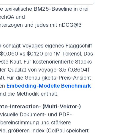
 lexikalische BM25-Baseline in drei
echQA und
terzogen und jedes mit nDCG@3
d schlägt Voyages eigenes Flaggschiff
($0.060 vs $0.120 pro 1M Tokens). Das
ste Kauf. Für kostenorientierte Stacks
der Qualität von voyage-3.5 (0.8604)
). Für die Genauigkeits-Preis-Ansicht
gen
Embedding-Modelle Benchmark
d die Methodik enthält.
ate-Interaction- (Multi-Vektor-)
visuelle Dokument- und PDF-
 Übereinstimmung und stärkere
el größeren Index (ColPali speichert