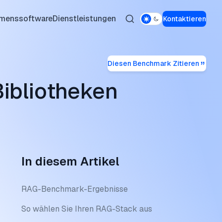
hmenssoftware
Dienstleistungen
Kontaktieren
Diesen Benchmark Zitieren
Performance
kspace-Backup
 Residential-Proxys
-Technologie
ibliotheken
im Marketing
p-Lösungen
roxys
chungs-Tools
-KI-Agenten
chmark
xys
Geschäfte
rierung
ollsoftware
Proxy
Agenten-Builder
re
er
In diesem Artikel
s CRM
Proxys
rstellen
urrenten
xys
RAG-Benchmark-Ergebnisse
So wählen Sie Ihren RAG-Stack aus