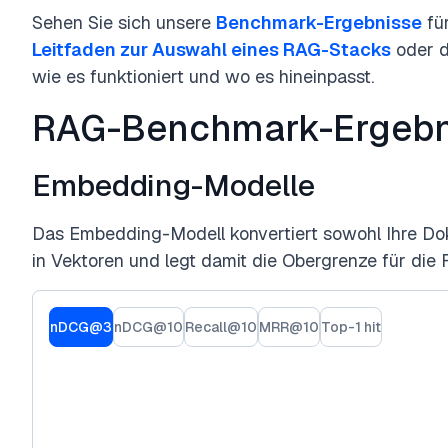
Sehen Sie sich unsere
Benchmark-Ergebnisse
fü
Leitfaden zur Auswahl eines RAG-Stacks
oder 
wie es funktioniert und wo es hineinpasst.
RAG-Benchmark-Ergebn
Embedding-Modelle
Das Embedding-Modell konvertiert sowohl Ihre Do
in Vektoren und legt damit die Obergrenze für die Re
nDCG@3
nDCG@10
Recall@10
MRR@10
Top-1 hit