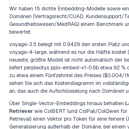
Wir haben 15 dichte Embedding-Modelle sowie eine
Domänen (Vertragsrecht/CUAD, Kundensupport/T
Gesundheitswesen/MedRAG) einem Benchmark un
bewertet.
voyage-3.5 belegt mit 0.9429 den ersten Platz un
voyage-4-large, während es nur die Hälfte kostet 
neueste, größte Modell ist nicht automatisch der be
liefert perplexitys pplx-embed-v1-0.6b etwa 92 % 
zu etwa einem Fünfzehntel des Preises ($0.004/1M
sehen Sie sich das Kostendiagramm im vollständi
an, das auch die Aufschlüsselung nach Domänen un
Über Single-Vector-Embeddings hinaus behalten
L
Retriever
wie ColBERT (und ColPali/ColQwen für 
Retrieval) einen Vektor pro Token für eine feinere
Generalisierung außerhalb der Domäne, bei einem vi