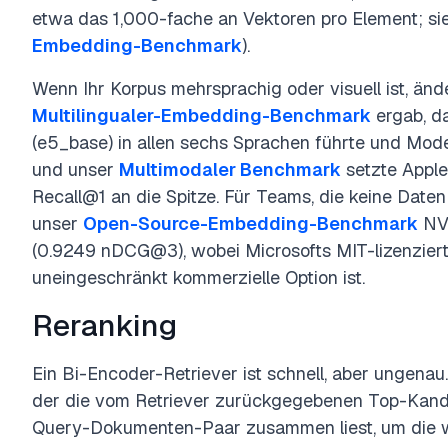
etwa das 1,000-fache an Vektoren pro Element; s
Embedding-Benchmark
).
Wenn Ihr Korpus mehrsprachig oder visuell ist, än
Multilingualer-Embedding-Benchmark
ergab, d
(e5_base) in allen sechs Sprachen führte und Mode
und unser
Multimodaler Benchmark
setzte Appl
Recall@1 an die Spitze. Für Teams, die keine Daten
unser
Open-Source-Embedding-Benchmark
NVI
(0.9249 nDCG@3), wobei Microsofts MIT-lizenzierte
uneingeschränkt kommerzielle Option ist.
Reranking
Ein Bi-Encoder-Retriever ist schnell, aber ungenau.
der die vom Retriever zurückgegebenen Top-Kandi
Query-Dokumenten-Paar zusammen liest, um die w