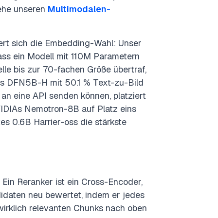
iehe unseren
Multimodalen-
dert sich die Embedding-Wahl: Unser
ass ein Modell mit 110M Parametern
lle bis zur 70-fachen Größe übertraf,
es DFN5B-H mit 50.1 % Text-zu-Bild
 an eine API senden können, platziert
DIAs Nemotron-8B auf Platz eins
s 0.6B Harrier-oss die stärkste
 Ein Reranker ist ein Cross-Encoder,
daten neu bewertet, indem er jedes
irklich relevanten Chunks nach oben