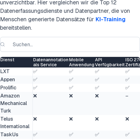
unverzichtbar. Hier vergleichen wir die Top 12
Datenerfassungsdienste und Datenpartner, die von
Menschen generierte Datensätze für
KI-Training
bereitstellen.
Dienst
Datenannotation
Mobile
API
ISO 27
als Service
Anwendung
Verfügbarkeit
Zertifi
LXT
✅
✅
✅
✅
Appen
✅
✅
✅
✅
Prolific
✅
✅
✅
✅
Amazon
❌
❌
❌
–
Mechanical
Turk
Telus
❌
❌
❌
❌
International
TaskUs
✅
✅
✅
✅