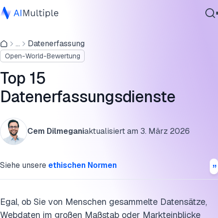
Top 15 KI-Datenerfassungsdienste
...
Datenerfassung
Agentische KI
Detaillierte Analyse von KI-Datenerfassungsdiensten
Open-World-Bewertung
Cybersicherheit
Auswahlkriterien für KI-Datenerfassungsdienste
Daten
Top 15
Unternehmenssoftware
Warum mit einem KI-Datenerfassungsdienstleister
Datenerfassungsdienste
Dienstleistungen
arbeiten?
Marktforschungs-Datenerfassungsdienste
Cem Dilmegani
aktualisiert am
3. März 2026
FAQs
Kontaktieren
Siehe unsere
ethischen Normen
Externe Ressourcen
Diese Forschung zitieren
Egal, ob Sie von Menschen gesammelte Datensätze,
Webdaten im großen Maßstab oder Markteinblicke