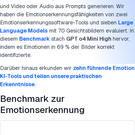
Hume Empathic Voice Interface (EVI)
und Video oder Audio aus Prompts generieren. Wir
Hume Octave
haben die Emotionserkennungsfähigkeiten von zwei
Emotionserkennungssoftware-Tools und sieben
Large
Revoicer
Language Models
mit 70 Gesichtsbildern evaluiert. In
diesem
Benchmark
stach
GPT o4 Mini High
hervor,
Evaluierungskriterien
indem es Emotionen in 69 % der Bilder korrekt
Weiterführende Literatur
identifizierte.
Zitieren Sie diesen Benchmark
Darüber hinaus erkunden wir
zehn führende Emotion
KI-Tools und teilen unsere praktischen
Erkenntnisse
.
Benchmark zur
Emotionserkennung