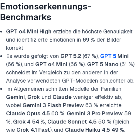
Emotionserkennungs-
Benchmarks
GPT o4 Mini High
erzielte die höchste Genauigkeit
und identifizierte Emotionen in
69 %
der Bilder
korrekt.
Es wurde gefolgt von
GPT 5.2
(67 %),
GPT 5
Mini
(66 %), und
GPT o4 Mini
(66 %).
GPT 5 Nano
(61 %)
schneidet im Vergleich zu den anderen in der
Analyse verwendeten GPT-Modellen schlechter ab.
Im Allgemeinen schnitten Modelle der Familien
Gemini
,
Grok
und
Claude
weniger effektiv ab,
wobei
Gemini 3 Flash Preview
63 % erreichte,
Claude Opus 4.5
60 %,
Gemini 3 Pro Preview
59
%,
Grok 4
54 %
,
Claude Sonnet 4.5
50 % (gleich
wie
Grok 4.1 Fast
), und
Claude Haiku 4.5
49 %
.