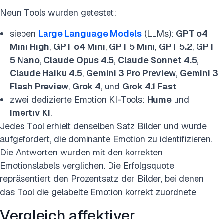
Neun Tools wurden getestet:
sieben
Large Language Models
(LLMs):
GPT o4
Mini High
,
GPT o4 Mini
,
GPT 5 Mini
,
GPT 5.2
,
GPT
5 Nano
,
Claude Opus 4.5
,
Claude Sonnet 4.5
,
Claude Haiku 4.5
,
Gemini 3 Pro Preview
,
Gemini 3
Flash Preview
,
Grok 4
, und
Grok 4.1 Fast
zwei dedizierte Emotion KI-Tools:
Hume
und
Imertiv KI
.
Jedes Tool erhielt denselben Satz Bilder und wurde
aufgefordert, die dominante Emotion zu identifizieren.
Die Antworten wurden mit den korrekten
Emotionslabels verglichen. Die Erfolgsquote
repräsentiert den Prozentsatz der Bilder, bei denen
das Tool die gelabelte Emotion korrekt zuordnete.
Vergleich affektiver