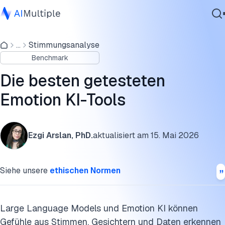
Benchmark zur Emotionserkennung
...
Stimmungsanalyse
Agentische KI
Vergleich affektiver Computing-Tools
Benchmark
Cybersicherheit
Hume Expression Measurement
Daten
Die besten getesteten
Unternehmenssoftware
Mangold Observation Studio
Emotion KI-Tools
Dienstleistungen
Visage SDK
Ezgi Arslan, PhD.
aktualisiert am
15. Mai 2026
Imentiv KI
Kontaktieren
RightFlow
Siehe unsere
ethischen Normen
MoodMe Face KI Emotion Detection Engine
Affectiva AFFDEX
Large Language Models und Emotion KI können
Gefühle aus Stimmen, Gesichtern und Daten erkennen