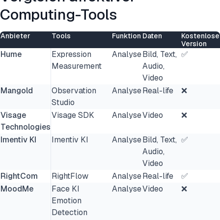
Computing-Tools
Anbieter
Tools
Funktion
Daten
Kostenlose
Version
Hume
Expression
Analyse
Bild, Text,
✅
Measurement
Audio,
Video
Mangold
Observation
Analyse
Real-life
❌
Studio
Visage
Visage SDK
Analyse
Video
❌
Technologies
Imentiv KI
Imentiv KI
Analyse
Bild, Text,
✅
Audio,
Video
RightCom
RightFlow
Analyse
Real-life
✅
MoodMe
Face KI
Analyse
Video
❌
Emotion
Detection