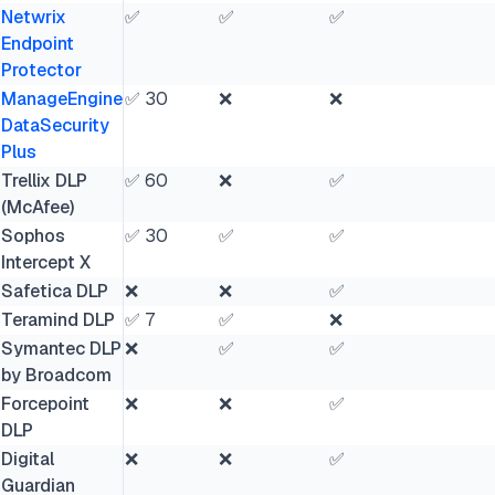
Netwrix
✅
✅
✅
Endpoint
Protector
ManageEngine
✅ 30
❌
❌
DataSecurity
Plus
Trellix DLP
✅ 60
❌
✅
(McAfee)
Sophos
✅ 30
✅
✅
Intercept X
Safetica DLP
❌
❌
✅
Teramind DLP
✅ 7
✅
❌
Symantec DLP
❌
✅
✅
by Broadcom
Forcepoint
❌
❌
✅
DLP
Digital
❌
❌
✅
Guardian