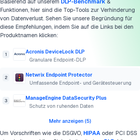
Basierend auf unserem
DLP-Benchmark
&
Weiterführende Literatur
Funktionen, hier sind die Top-Tools zur Verhinderung
von Datenverlust. Sehen Sie unsere Begründung für
Diese Forschung zitieren
diese Empfehlungen, indem Sie auf die Links bei den
Produktnamen klicken:
Acronis DeviceLock DLP
1
Granulare Endpoint-DLP
Netwrix Endpoint Protector
2
Umfassende Endpoint- und Gerätesteuerung
ManageEngine DataSecurity Plus
3
Schutz von ruhenden Daten
Mehr anzeigen
(
5
)
Um Vorschriften wie die DSGVO,
HIPAA
oder PCI DSS