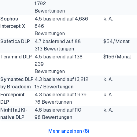
1.792
Bewertungen
Sophos
4.5 basierend auf
4,686
k. A.
Intercept X
846
Bewertungen
Safetica DLP
4.7 basierend auf
88
$54/Monat
313 Bewertungen
Teramind DLP
4.5 basierend auf
138
$156/Monat
239
Bewertungen
Symantec DLP
4.3 basierend auf
13,212
k. A.
by Broadcom
157 Bewertungen
Forcepoint
4.3 basierend auf
1,939
k. A.
DLP
76 Bewertungen
Nightfall KI-
4.6 basierend auf
110
k. A.
native DLP
98 Bewertungen
Mehr anzeigen
(
8
)