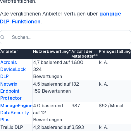
veröffentlichen.
Alle verglichenen Anbieter verfügen über
gängige
DLP-Funktionen
.
Anbieter
Nutzerbewertung*
Anzahl der
Preisgestaltung
Mitarbeiter**
Acronis
4,7 basierend auf
1.800
k. A.
DeviceLock
324
DLP
Bewertungen
Netwrix
4.5 basierend auf
132
k. A.
Endpoint
159 Bewertungen
Protector
ManageEngine
4.0 basierend
387
$62/Monat
DataSecurity
auf 12
Plus
Bewertungen
Trellix DLP
4,2 basierend auf
3,593
k. A.