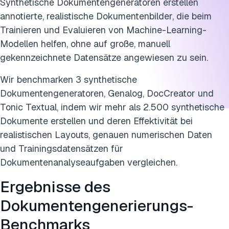
Synthetische Dokumentengeneratoren erstellen
Dokumentengeneratoren
annotierte, realistische Dokumentenbilder, die beim
Andere häufig verwendete synthetische
Trainieren und Evaluieren von Machine-Learning-
Dokumentengeneratoren
Modellen helfen, ohne auf große, manuell
gekennzeichnete Datensätze angewiesen zu sein.
Weitere Lesungen
Wir benchmarken 3 synthetische
Zitieren Sie diesen Benchmark
Dokumentengeneratoren, Genalog, DocCreator und
Tonic Textual, indem wir mehr als 2.500 synthetische
Dokumente erstellen und deren Effektivität bei
realistischen Layouts, genauen numerischen Daten
und Trainingsdatensätzen für
Dokumentenanalyseaufgaben vergleichen.
Ergebnisse des
Dokumentengenerierungs-
Benchmarks