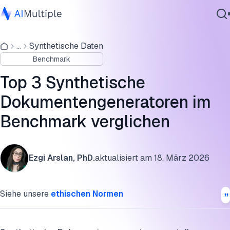
Ergebnisse des Dokumentengenerierungs-Benchmarks
...
Synthetische Daten
Agentische KI
Genalog
Benchmark
Cybersicherheit
DocCreator
Daten
Top 3 Synthetische
Unternehmenssoftware
Tonic Textual
Dokumentengeneratoren im
Dienstleistungen
Benchmark verglichen
Gesamteinschätzung
Methodik-Übersicht
Kontaktieren
Ezgi Arslan, PhD.
aktualisiert am
18. März 2026
8 Methoden zur Degradation synthetischer Dokumente
Synthetische Dokumentengenerierung als Lösung für
Siehe unsere
ethischen Normen
Herausforderungen der Layoutanalyse
Hauptunterschiede zwischen synthetischen