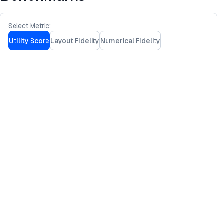
Select Metric:
Utility Score
Layout Fidelity
Numerical Fidelity