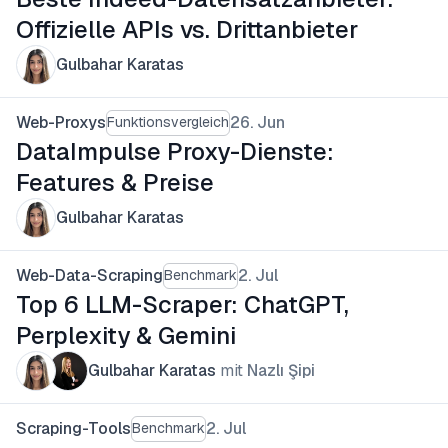
Offizielle APIs vs. Drittanbieter
Gulbahar Karatas
Web-Proxys
26. Jun
Funktionsvergleich
DataImpulse Proxy-Dienste:
Features & Preise
Gulbahar Karatas
Web-Data-Scraping
2. Jul
Benchmark
Top 6 LLM-Scraper: ChatGPT,
Perplexity & Gemini
Gulbahar Karatas
mit
Nazlı Şipi
Scraping-Tools
2. Jul
Benchmark