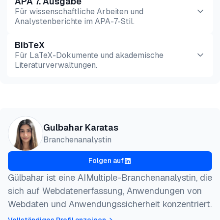
APA 7. Ausgabe
Für wissenschaftliche Arbeiten und
Analystenberichte im APA-7-Stil.
BibTeX
Vorschau
HTML
Kopieren
Für LaTeX-Dokumente und akademische
Literaturverwaltungen.
Vorschau
HTML
Kopieren
@misc{karatas2026,

Gulbahar Karatas
  author = {Karatas, Gulbahar},

Branchenanalystin
  title  = {{Beste dedizierte Proxys: Residential, 
  year   = {2026},

Folgen auf
  month  = jul,

  howpublished    = {\url{https://aimultiple.com/de
Gülbahar ist eine AIMultiple-Branchenanalystin, die
  note   = {AIMultiple. Abgerufen am 22. Juli 2026}
sich auf Webdatenerfassung, Anwendungen von
}
Webdaten und Anwendungssicherheit konzentriert.